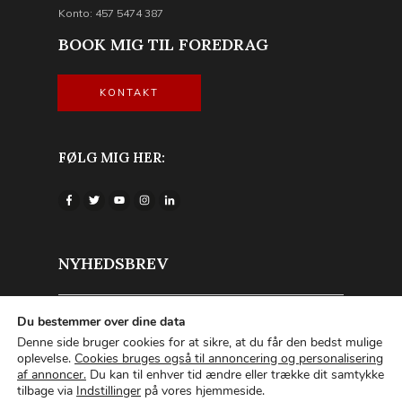
Konto: 457 5474 387
BOOK MIG TIL FOREDRAG
KONTAKT
FØLG MIG HER:
NYHEDSBREV
Du bestemmer over dine data
Denne side bruger cookies for at sikre, at du får den bedst mulige
oplevelse.
Cookies bruges også til annoncering og personalisering
TILMELD NYHEDSBREVET
af annoncer.
Du kan til enhver tid ændre eller trække dit samtykke
tilbage via
Indstillinger
på vores hjemmeside.