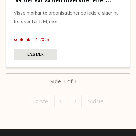
Visse markante organisationer og ledere siger nu
fra over for DEI, men
september 4, 2025
LÆS MER
Side
1
af
1
Første
Sidste