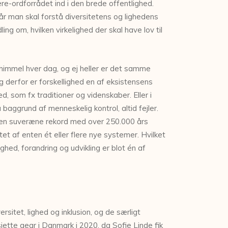
re-ordforrådet ind i den brede offentlighed.
når man skal forstå diversitetens og lighedens
ling om, hvilken virkelighed der skal have lov til
 himmel hver dag, og ej heller er det samme
g derfor er forskellighed en af eksistensens
d, som fx traditioner og videnskaber. Eller i
 baggrund af menneskelig kontrol, altid fejler.
 den suveræne rekord med over 250.000 års
et af enten ét eller flere nye systemer. Hvilket
hed, forandring og udvikling er blot én af
sitet, lighed og inklusion, og de særligt
sjette gear i Danmark i 2020, da Sofie Linde fik