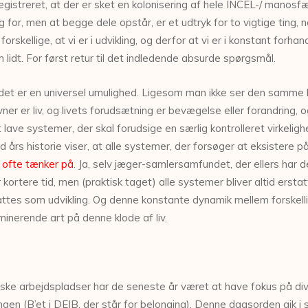
gistreret, at der er sket en kolonisering af hele INCEL-/ manosfæ
 for, men at begge dele opstår, er et udtryk for to vigtige ting, 
rskellige, at vi er i udvikling, og derfor at vi er i konstant forhand
m lidt. For først retur til det indledende absurde spørgsmål.
or det er en universel umulighed. Ligesom man ikke ser den samme
er er liv, og livets forudsætning er bevægelse eller forandring, o
lave systemer, der skal forudsige en særlig kontrolleret virkelighe
d års historie viser, at alle systemer, der forsøger at eksistere på
ofte tænker på
. Ja, selv jæger-samlersamfundet, der ellers har
rtere tid, men (praktisk taget) alle systemer bliver altid erstatt
attes som udvikling. Og denne konstante dynamik mellem forskellig
minerende art på denne klode af liv.
ske arbejdspladser har de seneste år været at have fokus på diver
ngen (B’et i DEIB, der står for belonging). Denne dagsorden gik i 