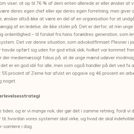
 viser, at op til 76 % af dem enten allerede er eller ønsker at væ
at være deres egen chef eller eje deres egen forretning, men giver
 ønsker altså ikke at være en del af en organisation for at undgå
hængig af en ledelse, de ikke stoler på. Det er derfor, at min un
g ordentlighed – til forskel fra hans forældres generation, som le
k system. Det var denne situation, som advokatfirmaet Plesner i ja
 havde opført sig uden for god etisk skik, hvilket var kommet f
 er der mediemæssigt fokus på, at de unge mænd udøver modmagt 
 det er en god idé for alle, men som også handler på det ved fx a
 at 55 procent af Z’erne har afvist en opgave og 46 procent en a
g noget.
verlevelsesstrategi
e tiden, og er vi mange nok, der gør det i samme retning, fordi v
 til, hvordan vores systemer skal virke, og hvad de skal indeholde
r-samlere i dag.