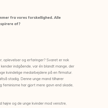
mer fra vores forskellighed. Alle
nspirere af?
, oplevelser og erfaringer? Svaret er nok
eg kender indgående, var én blandt mange, der
ge kvindelige medarbejdere på en firmatur.
ltså stadig. Denne unge mand tilhører
 og feminisme har gjort mere gavn end skade,
mod højre og de unge kvinder mod venstre,