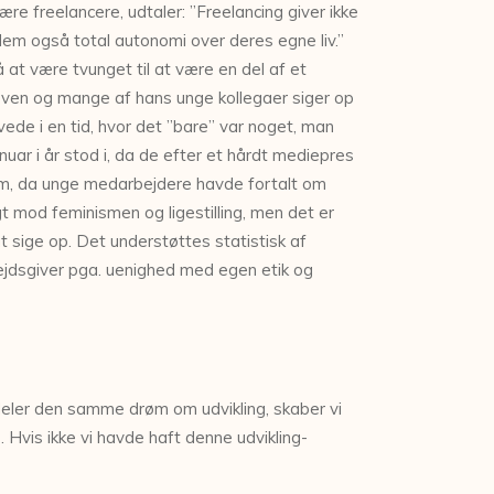
re freelancere, udtaler: ”Freelancing giver ikke
 dem også total autonomi over deres egne liv.”
 at være tvunget til at være en del af et
ge ven og mange af hans unge kollegaer siger op
vede i en tid, hvor det ”bare” var noget, man
nuar i år stod i, da de efter et hårdt mediepres
rem, da unge medarbejdere havde fortalt om
mod feminismen og ligestilling, men det er
t sige op. Det understøttes statistisk af
rbejdsgiver pga. uenighed med egen etik og
i deler den samme drøm om udvikling, skaber vi
. Hvis ikke vi havde haft denne udvikling-