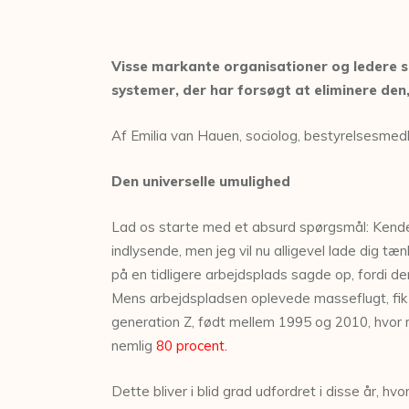
Visse markante organisationer og ledere s
systemer, der har forsøgt at eliminere den, 
Af Emilia van Hauen, sociolog, bestyrelsesmedl
Den universelle umulighed
Lad os starte med et absurd spørgsmål: Kender 
indlysende, men jeg vil nu alligevel lade dig t
på en tidligere arbejdsplads sagde op, fordi 
Mens arbejdspladsen oplevede masseflugt, fik 
generation Z, født mellem 1995 og 2010, hvor m
nemlig
80 procent.
Dette bliver i blid grad udfordret i disse år, 