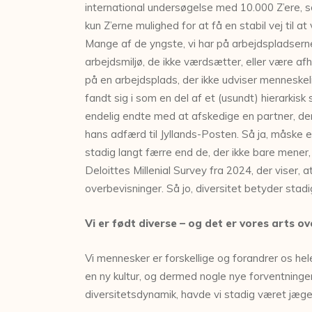
international undersøgelse med 10.000 Z’ere, som
kun Z’erne mulighed for at få en stabil vej til 
Mange af de yngste, vi har på arbejdspladserne,
arbejdsmiljø, de ikke værdsætter, eller være af
på en arbejdsplads, der ikke udviser menneskeli
fandt sig i som en del af et (usundt) hierarkis
endelig endte med at afskedige en partner, der
hans adfærd til Jyllands-Posten. Så ja, måske
stadig langt færre end de, der ikke bare mener,
Deloittes Millenial Survey fra 2024, der viser,
overbevisninger. Så jo, diversitet betyder stadi
Vi er født diverse – og det er vores arts o
Vi mennesker er forskellige og forandrer os hel
en ny kultur, og dermed nogle nye forventninger
diversitetsdynamik, havde vi stadig været jæge