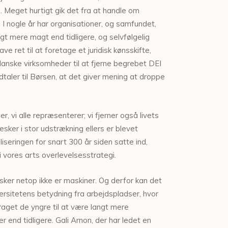
 Meget hurtigt gik det fra at handle om
. I nogle år har organisationer, og samfundet,
ngt mere magt end tidligere, og selvfølgelig
 ret til at foretage et juridisk kønsskifte,
danske virksomheder til at fjerne begrebet DEI
taler til Børsen, at det giver mening at droppe
r, vi alle repræsenterer; vi fjerner også livets
esker i stor udstrækning ellers er blevet
seringen for snart 300 år siden satte ind,
vi vores arts overlevelsesstrategi.
sker netop ikke er maskiner. Og derfor kan det
iversitetens betydning fra arbejdspladser, hvor
raget de yngre til at være langt mere
r end tidligere. Gali Arnon, der har ledet en