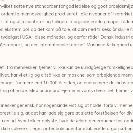
ilket satte nye standarder for god ledelse og godt arbejdsmiljø.
 ordentlig menneskelighed praktiseret i alle niveauer af hierarkiet
l, at også minoriteter og tidligere marginaliserede grupper fik la
trem pol, da det kom på tale, at børn ned til seks år skulle have
ydeligst i USA i disse måneder, og derfor råder Dansk Industri 
 årsrapport, og den internationale topchef Marianne Kirkegaard ud
t” fra mennesker, fjerner vi ikke kun de uundgåelige forskellighede
livet, har vi et lig og altså ikke en maskine, som arbejdende menn
ruget for mere end 10.000 år siden, og endnu mere da industriali
st sig at holde. Med andre ord: Fjerner vi vores diversitet, fjerner 
nesker generisk, har nogensinde vist sig at holde, fordi vi menne
orestille sig, at det kan lade sig gøre at slette forståelsen for d
i en tid, hvor folk er oplyste, hvor de ældre generationer har opd
man kan udleve sit eget potentiale udenfor etablerede organisatione