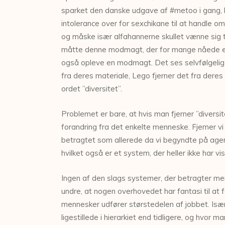
sparket den danske udgave af #metoo i gang, hv
intolerance over for sexchikane til at handle om
og måske især alfahannerne skullet vænne sig ti
måtte denne modmagt, der for mange nåede en eks
også opleve en modmagt. Det ses selvfølgelig t
fra deres materiale, Lego fjerner det fra deres
ordet ”diversitet”.
Problemet er bare, at hvis man fjerner ”diversite
forandring fra det enkelte menneske. Fjerner vi 
betragtet som allerede da vi begyndte på agerb
hvilket også er et system, der heller ikke har vi
Ingen af den slags systemer, der betragter men
undre, at nogen overhovedet har fantasi til at f
mennesker udfører størstedelen af jobbet. Især 
ligestillede i hierarkiet end tidligere, og hvor 