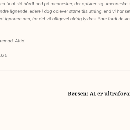
ved fx at slå hårdt ned på mennesker, der opfører
sig umenneskelig
ndre lignende ledere i dag oplever større tilslutning,
end vi har se
at ignorere den, for det vil alligevel aldrig
lykkes. Bare fordi de ø
 fremad.
Altid.
2025
Børsen: AI er ultrafor