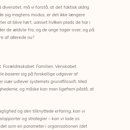
versitet, må vi forstå, at det faktisk aldrig
ede sig magtens modus, er det ikke længere
er at blive hørt, uanset hvilken plads de har i
alder de ældste fra, og de unge tager over, og på
re af allerede nu?
. Forældreskabet. Familien. Venskabet.
lle baserer sig på forskellige udgaver af
r især udlever systemets grundfilosofi. Med
ighederne, og måske kan man ligefrem påstå,
at
glighed og den tilknyttede erfaring, kan
vi
rsrapporter og strategier – kan vi lade os
e
det som en parameter i organisationen
(det