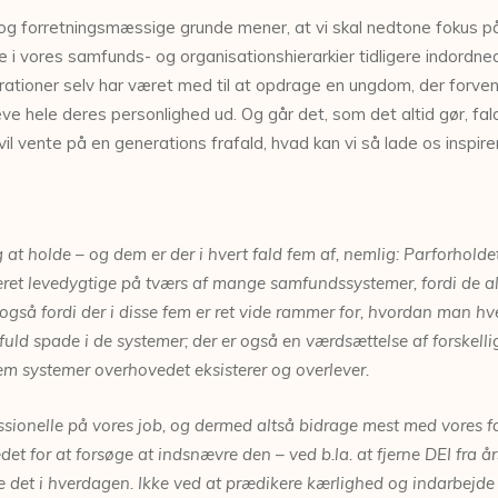
 forretningsmæssige grunde mener, at vi skal nedtone fokus på di
 i vores samfunds- og organisationshierarkier tidligere indordn
erationer selv har været med til at opdrage en ungdom, der forvent
 leve hele deres personlighed ud. Og går det, som det altid gør, f
 vil vente på en generations frafald, hvad kan vi så lade os inspire
g at
holde – og dem er der i hvert fald fem af, nemlig:
Parforholdet
æret
levedygtige på tværs af mange samfundssystemer,
fordi de a
g også
fordi der i disse fem er ret vide rammer for, hvordan
man hve
 fuld
spade i de systemer; der er også en værdsættelse af
forskell
fem
systemer overhovedet eksisterer og overlever.
ssionelle
på vores job, og dermed altså bidrage mest
med vores fa
edet
for at forsøge at indsnævre den – ved b.la. at fjerne
DEI fra å
re det
i hverdagen. Ikke ved at prædikere kærlighed og indarbejd