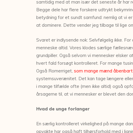
samtidig med at man især det seneste år har re
Begge dele har flere forskere udtrykt bekymring
betydning for et sundt samfund: nemlig at vi er fo
at dominere. Dette vender jeg tilbage til lige o
Svaret er indlysende nok: Selvfølgelig ikke. F
menneske altid. Vores klodes særlige fællesnævn
grundpiller. Også selvom vi mennesker elsker at 
hvert fald forsøgt kontrolleret. For mange tusin
Også Romerriget,
som mange mænd åbenbart 
systemsuverænitet. Det kan tage længere eller ko
i mange tilfælde ofte (men ikke altid) også opf
årsagerne til, at vi mennesker er blevet den do
Hvad de unge forlanger
En særlig kontrolleret virkelighed på mange dan
opvakte har også haft tilhørsforhold med i ligni