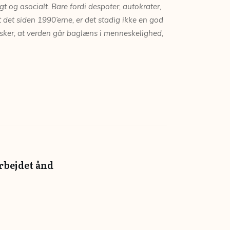
t og asocialt. Bare fordi despoter,
autokrater,
t det siden 1990’erne, er det stadig
ikke en god
nsker, at verden går baglæns
i menneskelighed,
arbejdet ånd