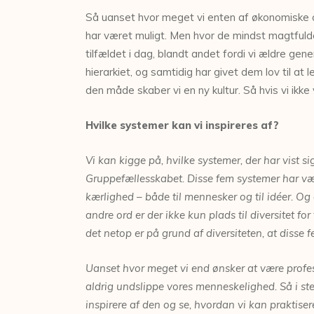
Så uanset hvor meget vi enten af økonomiske og
har været muligt. Men hvor de mindst magtfulde
tilfældet i dag, blandt andet fordi vi ældre gen
hierarkiet, og samtidig har givet dem lov til at
den måde skaber vi en ny kultur. Så hvis vi ikke
Hvilke systemer kan vi inspireres af?
Vi kan kigge på, hvilke systemer, der har vist si
Gruppefællesskabet. Disse fem systemer har v
kærlighed – både til mennesker og til idéer. O
andre ord er der ikke kun plads til diversitet for
det netop er på grund af diversiteten, at disse 
Uanset hvor meget vi end ønsker at være profe
aldrig undslippe vores menneskelighed. Så i st
i
nspirere af den og se, hvordan vi kan praktise