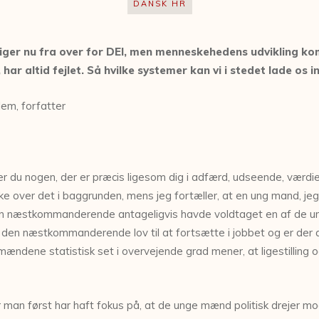
DANSK HR
iger nu fra over for DEI, men menneskehedens udvikling kom
har altid fejlet. Så hvilke systemer kan vi i stedet lade os i
em, forfatter
du nogen, der er præcis ligesom dig i adfærd, udseende, værdier
ænke over det i baggrunden, mens jeg fortæller, at en ung mand, j
den næstkommanderende antageligvis havde voldtaget en af de un
den næstkommanderende lov til at fortsætte i jobbet og er der a
ændene statistisk set i overvejende grad mener, at ligestilling
hvor man først har haft fokus på, at de unge mænd politisk drejer 