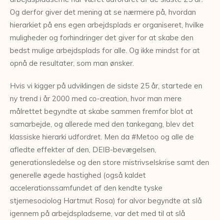
Og derfor giver det mening at se nærmere på, hvordan
hierarkiet på ens egen arbejdsplads er organiseret, hvilke
muligheder og forhindringer det giver for at skabe den
bedst mulige arbejdsplads for alle. Og ikke mindst for at
opnå de resultater, som man ønsker.
Hvis vi kigger på udviklingen de sidste 25 år, startede en
ny trend i år 2000 med co-creation, hvor man mere
målrettet begyndte at skabe sammen fremfor blot at
samarbejde, og allerede med den tankegang, blev det
klassiske hierarki udfordret. Men da #Metoo og alle de
afledte effekter af den, DEIB-bevægelsen,
generationsledelse og den store mistrivselskrise samt den
generelle øgede hastighed (også kaldet
accelerationssamfundet af den kendte tyske
stjernesociolog Hartmut Rosa) for alvor begyndte at slå
igennem på arbejdspladserne, var det med til at slå