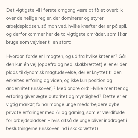
Det vigtigste vil i første omgang være at få et overblik
over de hellige regler, der dominerer og styrer
arbejdspladsen, så man ved, hvilke kræfter der er på spil,
og derfor kommer her de to vigtigste områder, som I kan
bruge som vejviser til en start:
Hvordan fordeler I magten, og ud fra hvilke kriterier? Går
den kun én vej (oppefra og ned, skakbrættet) eller er der
plads til dynamisk magtudøvelse, der er knyttet til den
enkeltes erfaring og viden, og ikke kun position og
anciennitet (urskoven)? Med andre ord: Hvilke meritter og
erfaring giver ægte autoritet og myndighed? Dette er en
vigtig markør; fx har mange unge medarbejdere dybe
private erfaringer med AI og gaming, som er værdifulde
for arbejdspladsen – hvis altså de unge bliver inddraget i
beslutningerne (urskoven ind i skakbrættet).