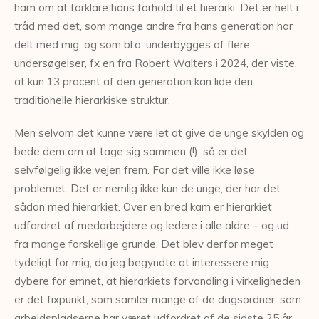
ham om at forklare hans forhold til et hierarki. Det er helt i
tråd med det, som mange andre fra hans generation har
delt med mig, og som bl.a. underbygges af flere
undersøgelser, fx en fra Robert Walters i 2024, der viste,
at kun 13 procent af den generation kan lide den
traditionelle hierarkiske struktur.
Men selvom det kunne være let at give de unge skylden og
bede dem om at tage sig sammen (!), så er det
selvfølgelig ikke vejen frem. For det ville ikke løse
problemet. Det er nemlig ikke kun de unge, der har det
sådan med hierarkiet. Over en bred kam er hierarkiet
udfordret af medarbejdere og ledere i alle aldre – og ud
fra mange forskellige grunde. Det blev derfor meget
tydeligt for mig, da jeg begyndte at interessere mig
dybere for emnet, at hierarkiets forvandling i virkeligheden
er det fixpunkt, som samler mange af de dagsordner, som
arbejdspladserne har været udfordret af de sidste 25 år.