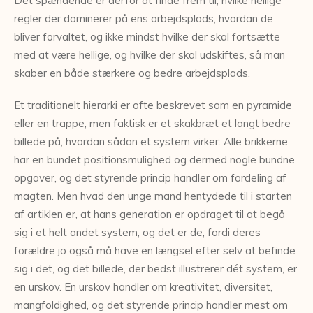
Det spændende er derfor at finde frem til, hvilke hellige
regler der dominerer på ens arbejdsplads, hvordan de
bliver forvaltet, og ikke mindst hvilke der skal fortsætte
med at være hellige, og hvilke der skal udskiftes, så man
skaber en både stærkere og bedre arbejdsplads.
Et traditionelt hierarki er ofte beskrevet som en pyramide
eller en trappe, men faktisk er et skakbræt et langt bedre
billede på, hvordan sådan et system virker: Alle brikkerne
har en bundet positionsmulighed og dermed nogle bundne
opgaver, og det styrende princip handler om fordeling af
magten. Men hvad den unge mand hentydede til i starten
af artiklen er, at hans generation er opdraget til at begå
sig i et helt andet system, og det er de, fordi deres
forældre jo også må have en længsel efter selv at befinde
sig i det, og det billede, der bedst illustrerer dét system, er
en urskov. En urskov handler om kreativitet, diversitet,
mangfoldighed, og det styrende princip handler mest om