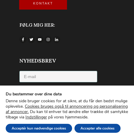
KONTAKT
FØLG MIG HER:
NYHEDSBREV
Jeg accepterer privatlivspolitikken
Du bestemmer over dine data
Denne side bruger cookies for at sikre, at du får den bedst mulige
TILMELD NYHEDSBREVET
oplevelse.
Cookies bruges også til annoncering og personalisering
af annoncer.
Du kan til enhver tid ændre eller trække dit samtykke
tilbage via
Indstillinger
på vores hjemmeside.
Copyright © 2022 | Emilia van Hauen |
Privatlivspolitik
|
Om
Acceptér kun nødvendige cookies
Accepter alle cookies
cookies