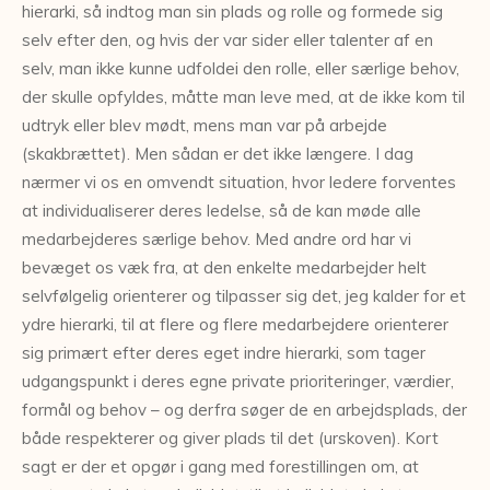
hierarki, så indtog man sin plads og rolle og formede sig
selv efter den, og hvis der var sider eller talenter af en
selv, man ikke kunne udfoldei den rolle, eller særlige behov,
der skulle opfyldes, måtte man leve med, at de ikke kom til
udtryk eller blev mødt, mens man var på arbejde
(skakbrættet). Men sådan er det ikke længere. I dag
nærmer vi os en omvendt situation, hvor ledere forventes
at individualiserer deres ledelse, så de kan møde alle
medarbejderes særlige behov. Med andre ord har vi
bevæget os væk fra, at den enkelte medarbejder helt
selvfølgelig orienterer og tilpasser sig det, jeg kalder for et
ydre hierarki, til at flere og flere medarbejdere orienterer
sig primært efter deres eget indre hierarki, som tager
udgangspunkt i deres egne private prioriteringer, værdier,
formål og behov – og derfra søger de en arbejdsplads, der
både respekterer og giver plads til det (urskoven). Kort
sagt er der et opgør i gang med forestillingen om, at