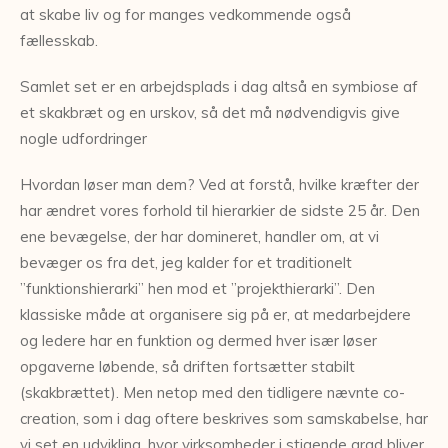
at skabe liv og for manges vedkommende også
fællesskab.
Samlet set er en arbejdsplads i dag altså en symbiose af
et skakbræt og en urskov, så det må nødvendigvis give
nogle udfordringer
Hvordan løser man dem? Ved at forstå, hvilke kræfter der
har ændret vores forhold til hierarkier de sidste 25 år. Den
ene bevægelse, der har domineret, handler om, at vi
bevæger os fra det, jeg kalder for et traditionelt
”funktionshierarki” hen mod et ”projekthierarki”. Den
klassiske måde at organisere sig på er, at medarbejdere
og ledere har en funktion og dermed hver især løser
opgaverne løbende, så driften fortsætter stabilt
(skakbrættet). Men netop med den tidligere nævnte co-
creation, som i dag oftere beskrives som samskabelse, har
vi set en udvikling, hvor virksomheder i stigende grad bliver