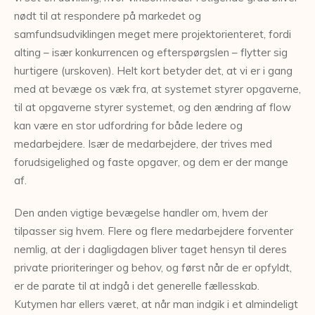
nødt til at respondere på markedet og
samfundsudviklingen meget mere projektorienteret, fordi
alting – især konkurrencen og efterspørgslen – flytter sig
hurtigere (urskoven). Helt kort betyder det, at vi er i gang
med at bevæge os væk fra, at systemet styrer opgaverne,
til at opgaverne styrer systemet, og den ændring af flow
kan være en stor udfordring for både ledere og
medarbejdere. Især de medarbejdere, der trives med
forudsigelighed og faste opgaver, og dem er der mange
af.
Den anden vigtige bevægelse handler om, hvem der
tilpasser sig hvem. Flere og flere medarbejdere forventer
nemlig, at der i dagligdagen bliver taget hensyn til deres
private prioriteringer og behov, og først når de er opfyldt,
er de parate til at indgå i det generelle fællesskab.
Kutymen har ellers været, at når man indgik i et almindeligt