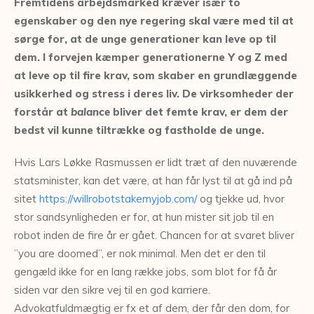
Fremtidens arbejdsmarked kræver især to
egenskaber og den nye regering skal være med til at
sørge for, at de unge generationer kan leve op til
dem. I forvejen kæmper generationerne Y og Z med
at leve op til fire krav, som skaber en grundlæggende
usikkerhed og stress i deres liv. De virksomheder der
forstår at
balance
bliver det femte krav, er dem der
bedst vil kunne tiltrække og fastholde de unge.
Hvis Lars Løkke Rasmussen er lidt træt af den nuværende
statsminister, kan det være, at han får lyst til at gå ind på
sitet
https://willrobotstakemyjob.com/
og tjekke ud, hvor
stor sandsynligheden er for, at hun mister sit job til en
robot inden de fire år er gået. Chancen for at svaret bliver
”you are doomed”, er nok minimal. Men det er den til
gengæld ikke for en lang række jobs, som blot for få år
siden var den sikre vej til en god karriere.
Advokatfuldmægtig er fx et af dem, der får den dom, for