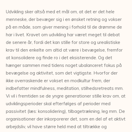
Udvikling sker altså med et mål om, at det er
det hele
menneske,
der bevæger sig i en ønsket retning og vokser
på en måde, som giver mening i forhold til de drømme de
har i livet. Kravet om udvikling har været meget til debat
de senere år, fordi det kan stille for store og urealistiske
krav til den enkelte om altid at være i bevægelse, fremfor
at konsolidere og finde ro i det eksisterende. Og det
hænger sammen med tidens noget ubalanceret fokus på
bevægelse og aktivitet, som det vigtigste. Hvorfor der
ikke overraskende er vokset en modkultur frem, der
indbefatter mindfulness, meditation, stilhedsretreats mm.
Vi vil i fremtiden se de yngre generationer stille krav om, at
udviklingsperioder skal efterfølges af perioder med
passivitet (læs: konsolidering), tilbagetrækning, leg mm. De
organisationer der inkorporerer det, som en del af et aktivt
arbejdsliv, vil have større held med at tiltrække og