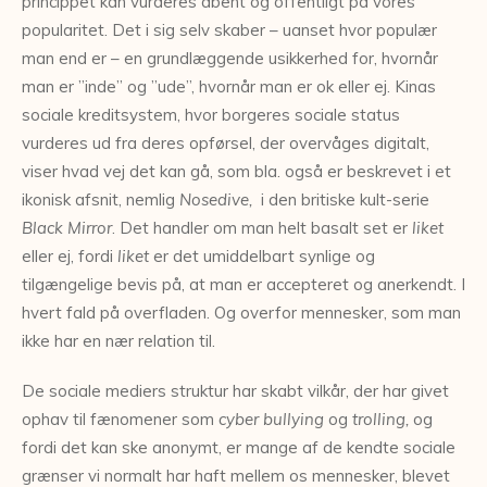
princippet kan vurderes åbent og offentligt på vores
popularitet. Det i sig selv skaber – uanset hvor populær
man end er – en grundlæggende usikkerhed for, hvornår
man er ”inde” og ”ude”, hvornår man er ok eller ej. Kinas
sociale kreditsystem, hvor borgeres sociale status
vurderes ud fra deres opførsel, der overvåges digitalt,
viser hvad vej det kan gå, som bla. også er beskrevet i et
ikonisk afsnit, nemlig
Nosedive,
i den britiske kult-serie
Black Mirror
. Det handler om man helt basalt set er
liket
eller ej, fordi
liket
er det umiddelbart synlige og
tilgængelige bevis på, at man er accepteret og anerkendt. I
hvert fald på overfladen. Og overfor mennesker, som man
ikke har en nær relation til.
De sociale mediers struktur har skabt vilkår, der har givet
ophav til fænomener som
cyber bullying
og
trolling,
og
fordi det kan ske anonymt, er mange af de kendte sociale
grænser vi normalt har haft mellem os mennesker, blevet