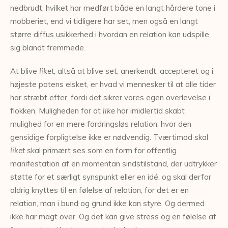
nedbrudt, hvilket har medført både en langt hårdere tone i
mobberiet, end vi tidligere har set, men også en langt
større diffus usikkerhed i hvordan en relation kan udspille
sig blandt fremmede.
At blive
liket,
altså at blive set, anerkendt, accepteret og i
højeste potens elsket, er hvad vi mennesker til at alle tider
har stræbt efter, fordi det sikrer vores egen overlevelse i
flokken. Muligheden for at
like
har imidlertid skabt
mulighed for en mere fordringsløs relation, hvor den
gensidige forpligtelse ikke er nødvendig. Tværtimod skal
liket
skal primært ses som en form for offentlig
manifestation af en momentan sindstilstand, der udtrykker
støtte for et særligt synspunkt eller en idé, og skal derfor
aldrig knyttes til en følelse af relation, for det er en
relation, man i bund og grund ikke kan styre. Og dermed
ikke har magt over. Og det kan give stress og en følelse af