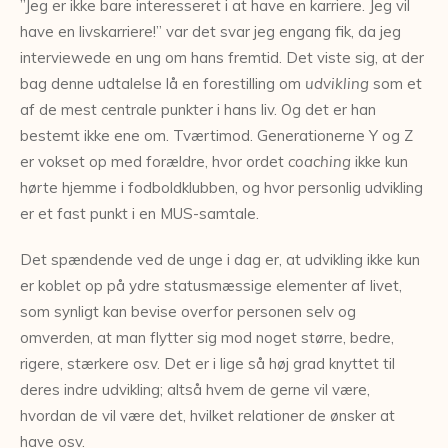
”Jeg er ikke bare interesseret i at have en karriere. Jeg vil
have en livskarriere!” var det svar jeg engang fik, da jeg
interviewede en ung om hans fremtid. Det viste sig, at der
bag denne udtalelse lå en forestilling om
udvikling
som et
af de mest centrale punkter i hans liv. Og det er han
bestemt ikke ene om. Tværtimod. Generationerne Y og Z
er vokset op med forældre, hvor ordet
coaching
ikke kun
hørte hjemme i fodboldklubben, og hvor personlig udvikling
er et fast punkt i en MUS-samtale.
Det spændende ved de unge i dag er, at udvikling ikke kun
er koblet op på ydre statusmæssige elementer af livet,
som synligt kan bevise overfor personen selv og
omverden, at man flytter sig mod noget større, bedre,
rigere, stærkere osv. Det er i lige så høj grad knyttet til
deres indre udvikling; altså hvem de gerne vil være,
hvordan de vil være det, hvilket relationer de ønsker at
have osv.