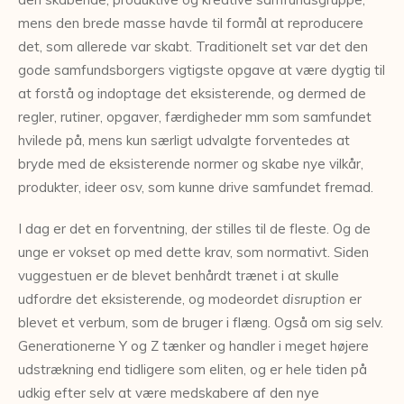
mens den brede masse havde til formål at reproducere
det, som allerede var skabt. Traditionelt set var det den
gode samfundsborgers vigtigste opgave at være dygtig til
at forstå og indoptage det eksisterende, og dermed de
regler, rutiner, opgaver, færdigheder mm som samfundet
hvilede på, mens kun særligt udvalgte forventedes at
bryde med de eksisterende normer og skabe nye vilkår,
produkter, ideer osv, som kunne drive samfundet fremad.
I dag er det en forventning, der stilles til de fleste. Og de
unge er vokset op med dette krav, som normativt. Siden
vuggestuen er de blevet benhårdt trænet i at skulle
udfordre det eksisterende, og modeordet
disruption
er
blevet et verbum, som de bruger i flæng. Også om sig selv.
Generationerne Y og Z tænker og handler i meget højere
udstrækning end tidligere som eliten, og er hele tiden på
udkig efter selv at være medskabere af den nye