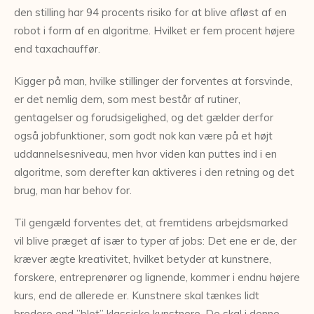
den stilling har 94 procents risiko for at blive afløst af en
robot i form af en algoritme. Hvilket er fem procent højere
end taxachauffør.
Kigger på man, hvilke stillinger der forventes at forsvinde,
er det nemlig dem, som mest består af rutiner,
gentagelser og forudsigelighed, og det gælder derfor
også jobfunktioner, som godt nok kan være på et højt
uddannelsesniveau, men hvor viden kan puttes ind i en
algoritme, som derefter kan aktiveres i den retning og det
brug, man har behov for.
Til gengæld forventes det, at fremtidens arbejdsmarked
vil blive præget af især to typer af jobs: Det ene er de, der
kræver ægte kreativitet, hvilket betyder at kunstnere,
forskere, entreprenører og lignende, kommer i endnu højere
kurs, end de allerede er. Kunstnere skal tænkes lidt
bredere end ”blot” klassiske kunstnere. De skal i denne