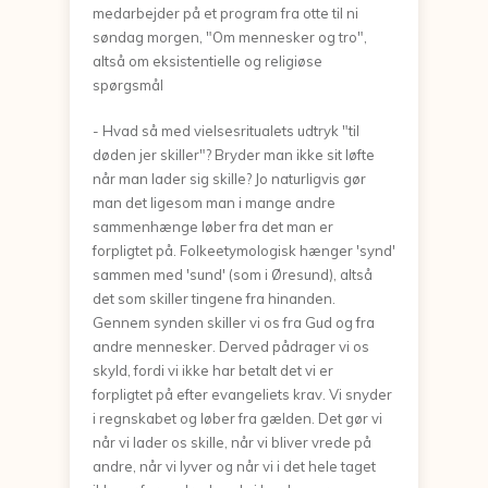
medarbejder på et program fra otte til ni
søndag morgen, "Om mennesker og tro",
altså om eksistentielle og religiøse
spørgsmål
- Hvad så med vielsesritualets udtryk "til
døden jer skiller"? Bryder man ikke sit løfte
når man lader sig skille? Jo naturligvis gør
man det ligesom man i mange andre
sammenhænge løber fra det man er
forpligtet på. Folkeetymologisk hænger 'synd'
sammen med 'sund' (som i Øresund), altså
det som skiller tingene fra hinanden.
Gennem synden skiller vi os fra Gud og fra
andre mennesker. Derved pådrager vi os
skyld, fordi vi ikke har betalt det vi er
forpligtet på efter evangeliets krav. Vi snyder
i regnskabet og løber fra gælden. Det gør vi
når vi lader os skille, når vi bliver vrede på
andre, når vi lyver og når vi i det hele taget