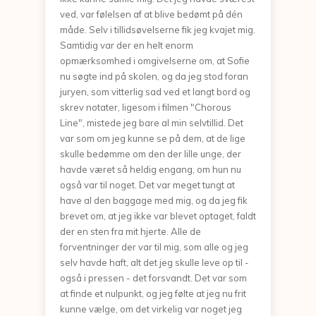
ved, var følelsen af at blive bedømt på dén
måde. Selv i tillidsøvelserne fik jeg kvajet mig.
Samtidig var der en helt enorm
opmærksomhed i omgivelserne om, at Sofie
nu søgte ind på skolen, og da jeg stod foran
juryen, som vitterlig sad ved et langt bord og
skrev notater, ligesom i filmen "Chorous
Line", mistede jeg bare al min selvtillid. Det
var som om jeg kunne se på dem, at de lige
skulle bedømme om den der lille unge, der
havde været så heldig engang, om hun nu
også var til noget. Det var meget tungt at
have al den baggage med mig, og da jeg fik
brevet om, at jeg ikke var blevet optaget, faldt
der en sten fra mit hjerte. Alle de
forventninger der var til mig, som alle og jeg
selv havde haft, alt det jeg skulle leve op til -
også i pressen - det forsvandt. Det var som
at finde et nulpunkt, og jeg følte at jeg nu frit
kunne vælge, om det virkelig var noget jeg