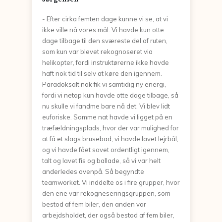
- Efter cirka femten dage kunne vi se, at vi
ikke ville nå vores mål. Vi havde kun otte
dage tilbage til den sværeste del af ruten,
som kun var blevet rekognoseret via
helikopter, fordi instruktørerne ikke havde
haft nok tid til selv at køre den igennem.
Paradoksalt nok fik vi samtidig ny energi,
fordi vi netop kun havde otte dage tilbage, så
nu skulle vi fandme bare nå det. Vi blev lidt
euforiske. Samme nat havde vi ligget på en
træfældningsplads, hvor der var mulighed for
at få et slags brusebad, vi havde lavet lejrbål,
og vi havde fået sovet ordentligt igennem,
talt og lavet fis og ballade, så vi var helt
anderledes ovenpå. Så begyndte
teamworket. Vi inddelte os i fire grupper, hvor
den ene var rekogneseringsgruppen, som
bestod af fem biler, den anden var
arbejdsholdet, der også bestod af fem biler,