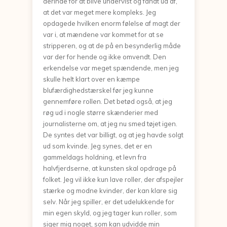
derinde for at blive undervist og fandt ud af,
at det var meget mere kompleks. Jeg
opdagede hvilken enorm følelse af magt der
var i, at mændene var kommet for at se
stripperen, og at de på en besynderlig måde
var der for hende og ikke omvendt. Den
erkendelse var meget spændende, men jeg
skulle helt klart over en kæmpe
blufærdighedstærskel før jeg kunne
gennemføre rollen. Det betød også, at jeg
røg ud i nogle større skænderier med
journalisterne om, at jeg nu smed tøjet igen.
De syntes det var billigt, og at jeg havde solgt
ud som kvinde. Jeg synes, det er en
gammeldags holdning, et levn fra
halvfjerdserne, at kunsten skal opdrage på
folket. Jeg vil ikke kun lave roller, der afspejler
stærke og modne kvinder, der kan klare sig
selv. Når jeg spiller, er det udelukkende for
min egen skyld, og jeg tager kun roller, som
siger mig noget, som kan udvidde min