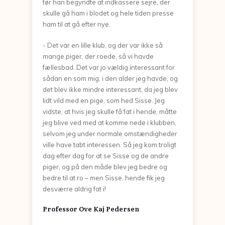
før han begyndte at indkassere sejre, der
skulle gå ham i blodet og hele tiden presse
ham til at gå efter nye.
- Det var en lille klub, og der var ikke så
mange piger, der roede, så vi havde
fællesbad. Det var jo vældig interessant for
sådan en som mig, i den alder jeg havde, og
det blev ikke mindre interessant, da jeg blev
lidt vild med en pige, som hed Sisse. Jeg
vidste, at hvis jeg skulle få fat i hende, måtte
jeg blive ved med at komme nede i klubben,
selvom jeg under normale omstændigheder
ville have tabt interessen. Så jeg kom troligt
dag efter dag for at se Sisse og de andre
piger, og på den måde blev jeg bedre og
bedre til at ro – men Sisse, hende fik jeg
desværre aldrig fat i!
Professor Ove Kaj Pedersen