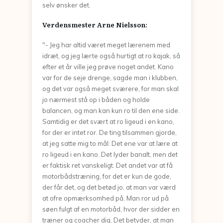
selv ønsker det.
Verdensmester Arne Nielsson:
"- Jeg har altid været meget lærenem med
idræt, og jeg lærte også hurtigt at ro kajak, så
efter et år ville jeg prøve noget andet. Kano
var for de seje drenge, sagde man i klubben,
og det var også meget sværere, for man skal
jo nærmest stå op i båden og holde
balancen, og man kan kun ro til den ene side.
Samtidig er det svært at ro ligeud i en kano,
for der er intet ror. De ting tilsammen gjorde,
at jeg satte mig to mål: Det ene var at lære at
ro ligeud i en kano. Det lyder banalt, men det
er faktisk ret vanskeligt. Det andet var at få
motorbådstræning, for det er kun de gode,
der får det, og det betød jo, at man var værd
at ofre opmærksomhed på. Man ror ud på
søen fulgt af en motorbåd, hvor der sidder en
træner og coacher dig. Det betyder, at man