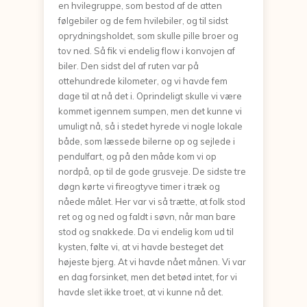
en hvilegruppe, som bestod af de atten
følgebiler og de fem hvilebiler, og til sidst
oprydningsholdet, som skulle pille broer og
tov ned. Så fik vi endelig flow i konvojen af
biler. Den sidst del af ruten var på
ottehundrede kilometer, og vi havde fem
dage til at nå det i. Oprindeligt skulle vi være
kommet igennem sumpen, men det kunne vi
umuligt nå, så i stedet hyrede vi nogle lokale
både, som læssede bilerne op og sejlede i
pendulfart, og på den måde kom vi op
nordpå, op til de gode grusveje. De sidste tre
døgn kørte vi fireogtyve timer i træk og
nåede målet. Her var vi så trætte, at folk stod
ret og og ned og faldt i søvn, når man bare
stod og snakkede. Da vi endelig kom ud til
kysten, følte vi, at vi havde besteget det
højeste bjerg. At vi havde nået månen. Vi var
en dag forsinket, men det betød intet, for vi
havde slet ikke troet, at vi kunne nå det.