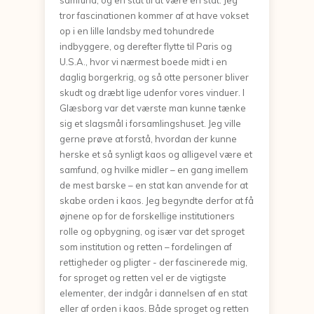
tror fascinationen kommer af at have vokset
op i en lille landsby med tohundrede
indbyggere, og derefter flytte til Paris og
U.S.A., hvor vi nærmest boede midt i en
daglig borgerkrig, og så otte personer bliver
skudt og dræbt lige udenfor vores vinduer. I
Glæsborg var det værste man kunne tænke
sig et slagsmål i forsamlingshuset. Jeg ville
gerne prøve at forstå, hvordan der kunne
herske et så synligt kaos og alligevel være et
samfund, og hvilke midler – en gang imellem
de mest barske – en stat kan anvende for at
skabe orden i kaos. Jeg begyndte derfor at få
øjnene op for de forskellige institutioners
rolle og opbygning, og især var det sproget
som institution og retten – fordelingen af
rettigheder og pligter - der fascinerede mig,
for sproget og retten vel er de vigtigste
elementer, der indgår i dannelsen af en stat
eller af orden i kaos. Både sproget og retten