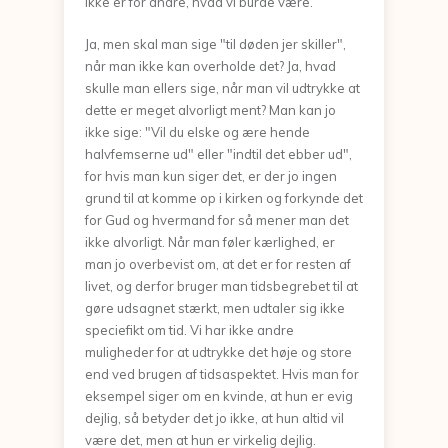
ikke er for andre, hvad vi burde være.
Ja, men skal man sige "til døden jer skiller",
når man ikke kan overholde det? Ja, hvad
skulle man ellers sige, når man vil udtrykke at
dette er meget alvorligt ment? Man kan jo
ikke sige: "Vil du elske og ære hende
halvfemserne ud" eller "indtil det ebber ud",
for hvis man kun siger det, er der jo ingen
grund til at komme op i kirken og forkynde det
for Gud og hvermand for så mener man det
ikke alvorligt. Når man føler kærlighed, er
man jo overbevist om, at det er for resten af
livet, og derfor bruger man tidsbegrebet til at
gøre udsagnet stærkt, men udtaler sig ikke
speciefikt om tid. Vi har ikke andre
muligheder for at udtrykke det høje og store
end ved brugen af tidsaspektet. Hvis man for
eksempel siger om en kvinde, at hun er evig
dejlig, så betyder det jo ikke, at hun altid vil
være det, men at hun er virkelig dejlig.