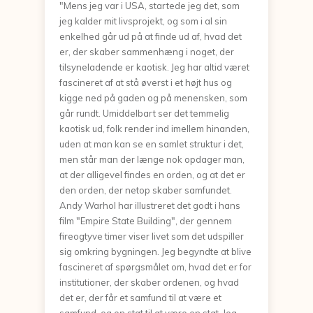
"Mens jeg var i USA, startede jeg det, som
jeg kalder mit livsprojekt, og som i al sin
enkelhed går ud på at finde ud af, hvad det
er, der skaber sammenhæng i noget, der
tilsyneladende er kaotisk. Jeg har altid været
fascineret af at stå øverst i et højt hus og
kigge ned på gaden og på menensken, som
går rundt. Umiddelbart ser det temmelig
kaotisk ud, folk render ind imellem hinanden,
uden at man kan se en samlet struktur i det,
men står man der længe nok opdager man,
at der alligevel findes en orden, og at det er
den orden, der netop skaber samfundet.
Andy Warhol har illustreret det godt i hans
film "Empire State Building", der gennem
fireogtyve timer viser livet som det udspiller
sig omkring bygningen. Jeg begyndte at blive
fascineret af spørgsmålet om, hvad det er for
institutioner, der skaber ordenen, og hvad
det er, der får et samfund til at være et
samfund, og en stat til at være en stat. Jeg