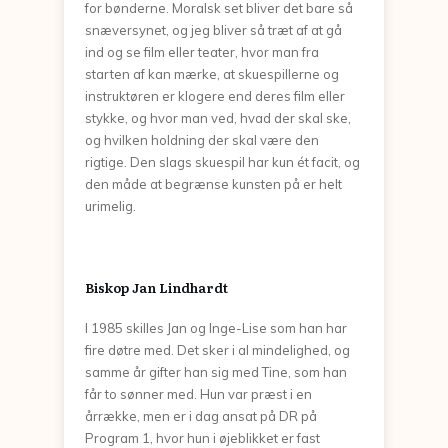
for bønderne. Moralsk set bliver det bare så
snæversynet, og jeg bliver så træt af at gå
ind og se film eller teater, hvor man fra
starten af kan mærke, at skuespillerne og
instruktøren er klogere end deres film eller
stykke, og hvor man ved, hvad der skal ske,
og hvilken holdning der skal være den
rigtige. Den slags skuespil har kun ét facit, og
den måde at begrænse kunsten på er helt
urimelig.
Biskop Jan Lindhardt
I 1985 skilles Jan og Inge-Lise som han har
fire døtre med. Det sker i al mindelighed, og
samme år gifter han sig med Tine, som han
får to sønner med. Hun var præst i en
årrække, men er i dag ansat på DR på
Program 1, hvor hun i øjeblikket er fast