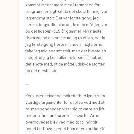
kommer meget mere med i teamet og får
programmer lagt, så da det skete for mig, var
jeg enormt stolt. Det var første gang, jeg
seriøst begyndte at arbejde med mål. Jeg var
på det tidspunkt 15 år gammel. Min næste
drøm var så at komme ud og ro et løb, og da
jeg første gang hørte mit navn i højtalerne,
følte jeg mig enormt stolt, men det blæste så
meget, at jeg kom aller-, allersidst i mål, og
det endte med, at de måtte udskyde starten
på det næste løb.
...
Konkurrenceiver og målrettethed lyder som
værdige argumenter for at blive ved med at
ro, men sandheden viser sig at være en lidt
anden, når man borer lidt i, hvorfor Arne
overhovedet blev ved med at ro, når alt
andet før havde kedet ham efter kort tid. Og