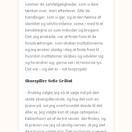
rummer de selvfølgeligheder, som vi ikke
tænker over, men efterlever. Alle de
handlinger, som vi gør, og al den følelse af
identitet og selvforståelse, some r med til at
kendetegne os som individer og brogere.
Det, jeg ønskede, var at finde frem til de
forudsætninger, som skaber institutionerne;
og jeg ønsker stadig i dag at finde frem til
hvordan institutioner skabes og udvikler sig
og forandrer sig, gerne set i et historisk lys.
Det var – og det er - mit livsprojekt.
Skuespiller Sofie Gråbøl
- Endelig valgte jeg så at søge ind på den
skide skuespillerskole, og tog det som en
prøve på, om jeg overhovedet duede til det
eller ej. Jeg valgte kun at søge optagelse i
København ud af de tre skoler, der findes, og
til prøven var jeg så utrolig nervøs, at jeg slet
ikke kunne samle mig. Det jeg havde sværest