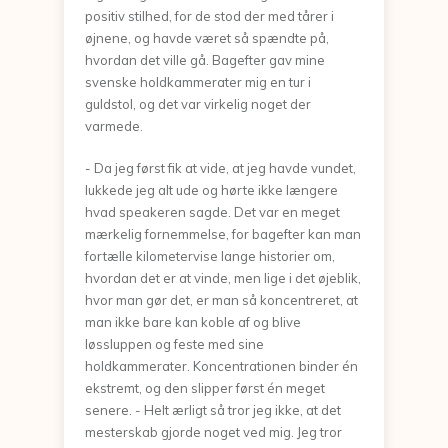
positiv stilhed, for de stod der med tårer i
øjnene, og havde været så spændte på,
hvordan det ville gå. Bagefter gav mine
svenske holdkammerater mig en tur i
guldstol, og det var virkelig noget der
varmede.
- Da jeg først fik at vide, at jeg havde vundet,
lukkede jeg alt ude og hørte ikke længere
hvad speakeren sagde. Det var en meget
mærkelig fornemmelse, for bagefter kan man
fortælle kilometervise lange historier om,
hvordan det er at vinde, men lige i det øjeblik,
hvor man gør det, er man så koncentreret, at
man ikke bare kan koble af og blive
løssluppen og feste med sine
holdkammerater. Koncentrationen binder én
ekstremt, og den slipper først én meget
senere. - Helt ærligt så tror jeg ikke, at det
mesterskab gjorde noget ved mig. Jeg tror