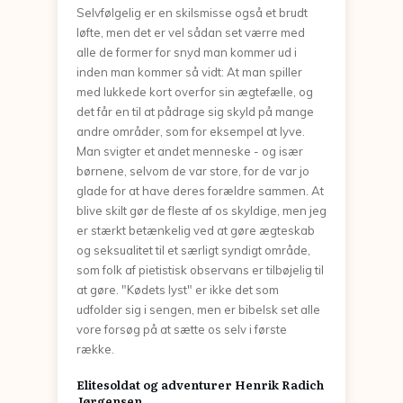
Selvfølgelig er en skilsmisse også et brudt
løfte, men det er vel sådan set værre med
alle de former for snyd man kommer ud i
inden man kommer så vidt: At man spiller
med lukkede kort overfor sin ægtefælle, og
det får en til at pådrage sig skyld på mange
andre områder, som for eksempel at lyve.
Man svigter et andet menneske - og især
børnene, selvom de var store, for de var jo
glade for at have deres forældre sammen. At
blive skilt gør de fleste af os skyldige, men jeg
er stærkt betænkelig ved at gøre ægteskab
og seksualitet til et særligt syndigt område,
som folk af pietistisk observans er tilbøjelig til
at gøre. "Kødets lyst" er ikke det som
udfolder sig i sengen, men er bibelsk set alle
vore forsøg på at sætte os selv i første
række.
Elitesoldat og adventurer Henrik Radich
Jørgensen