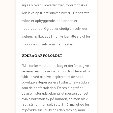
sig selv oven i hovedet med, fordi man ikke
kan leve op til det samme niveau. Den første
måde er opbyggende, den anden er
nedbrydende. Og det er stadig én selv, der
vælger, hvilket spejl man vil benytte sig af for
at danne sig selv som menneske."
UDDRAG AF FORORDET
"Min tanke med denne bog er derfor at give
læseren en masse inspiration til at leve sit liv
fuldt ud ved at blive inspireret af de seks
udvalgte elitepersoners livshistorie – sådan
som de har fortalt den. Deres biografier
beviser i stor udtrækning, at næsten uanset
hvilke kort man fik på hånden, da man blev
født, så har man selv i stort mål mulighed for
at påvirke sin udvikling i den retning, man