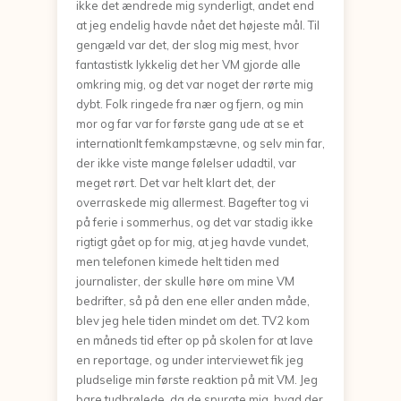
ikke det ændrede mig synderligt, andet end
at jeg endelig havde nået det højeste mål. Til
gengæld var det, der slog mig mest, hvor
fantastistk lykkelig det her VM gjorde alle
omkring mig, og det var noget der rørte mig
dybt. Folk ringede fra nær og fjern, og min
mor og far var for første gang ude at se et
internationlt femkampstævne, og selv min far,
der ikke viste mange følelser udadtil, var
meget rørt. Det var helt klart det, der
overraskede mig allermest. Bagefter tog vi
på ferie i sommerhus, og det var stadig ikke
rigtigt gået op for mig, at jeg havde vundet,
men telefonen kimede helt tiden med
journalister, der skulle høre om mine VM
bedrifter, så på den ene eller anden måde,
blev jeg hele tiden mindet om det. TV2 kom
en måneds tid efter op på skolen for at lave
en reportage, og under interviewet fik jeg
pludselige min første reaktion på mit VM. Jeg
bare tudbrølede, da de spurgte mig, hvad der