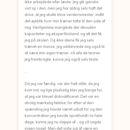
ikke arbejdede eller læste. Jeg gik ganske
vist op i den, men jeg har aldrig selv haft det
drive, at jeg skulle blive verdensmester, indtil
det øjeblik hvor min træner talte til den side af
mig. Herhjemme manglede der desuden
kapaciteter og ekspertbistand, og alt det fik
jeg på skolen. Og ikke alene fik jeg selv
trænet en masse, jeg uddannede mig også til
at være min egen træner, så alle de teorier
jeg frembragte, kunne jeg også selv teste.
...
Da jeg var færdig, var der helt stille, da jeg
kom ind, og lige pludselig blev jeg bange for,
at jeg var blevet diskvalificeret. Det var en
utrolig mærkelig følelse, for efter al den
spænding jeg havde været udsat for og den
koncentration jeg havde opretholdt i to hele
dage, kunne jeg nu slappe af - og så sagde
ingen noget. Men det viste sig af være en