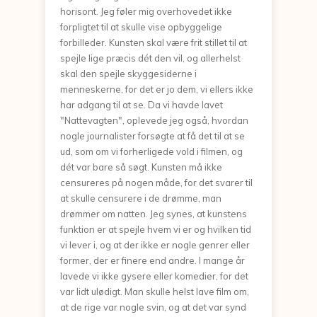
horisont. Jeg føler mig overhovedet ikke
forpligtet til at skulle vise opbyggelige
forbilleder. Kunsten skal være frit stillet til at
spejle lige præcis dét den vil, og allerhelst
skal den spejle skyggesiderne i
menneskerne, for det er jo dem, vi ellers ikke
har adgang til at se. Da vi havde lavet
"Nattevagten", oplevede jeg også, hvordan
nogle journalister forsøgte at få det til at se
ud, som om vi forherligede vold i filmen, og
dét var bare så søgt. Kunsten må ikke
censureres på nogen måde, for det svarer til
at skulle censurere i de drømme, man
drømmer om natten. Jeg synes, at kunstens
funktion er at spejle hvem vi er og hvilken tid
vi lever i, og at der ikke er nogle genrer eller
former, der er finere end andre. I mange år
lavede vi ikke gysere eller komedier, for det
var lidt ulødigt. Man skulle helst lave film om,
at de rige var nogle svin, og at det var synd