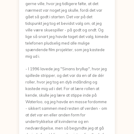
gerne ville, hvor jeg tidligere følte, at det
nærmest var noget jeg skulle, fordi det var
gået så godt i starten. Det var på det
tidspunkt jeg tog et bevidst valg om, at jeg
ville være skuespiller - på godt og ondt. Og
lige så snart jeg havde taget det valg, kimede
telefonen pludselig med alle mulige
spændende film projekter, som jeg kastede
mig ud i.
- I 1996 lavede jeg "Sinans bryllup", hvor jeg
spillede stripper, og det var da en af de dér
roller, hvor jeg tog en dyb indånding og
kastede mig ud i det. For at lære rollen at
kende, skulle jeg lære at stippe inde på
Waterloo, og jeg havde en masse fordomme
- sikkert sammen med resten af verden - om
at det var en eller anden form for
undertrykkelse af kvinderne og en
nedværdigelse, men så begyndte jeg at gå