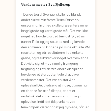
Verdensmester Eva Fjellerup
- Da jeg tog til Sverige, skulle jeg blandt
andet skrive min første Team Danmark
ansøgning, hvor jeg skulle præsentere mine
langsigtede og kortsigtede mål. Det var ikke
noget jeg havde gjort så bevidst før, så min
træner Bela og jeg satte os ned og lavede
den sammen. Vi kiggede på mine aktuelle VM
resultater, og på resultaterne i de enkelte
grene, og resultatet var noget overraskende.
Det viste sig, at med rimelig fremgang i
fægtning og lidt i de fire andre discipliner,
havde jeg et stort potentiale til at blive
verdensmester. Det var en stor Aha-
oplevelse! Det pludselig at indse, at man har
en chance for at nå til tops, at det er
realistisk, det var en enorm stor og vigtig
oplevelse. Indtil det tidspunkt havde
femkampen været noget jeg dyrkede, når jeg