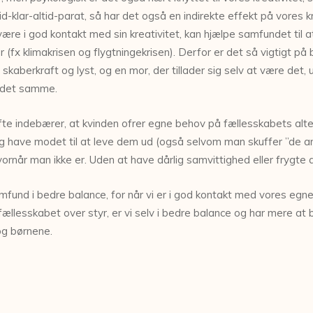
ltid-klar-altid-parat, så har det også en indirekte effekt på vores
være i god kontakt med sin kreativitet, kan hjælpe samfundet til a
r (fx klimakrisen og flygtningekrisen). Derfor er det så vigtigt 
skaberkraft og lyst, og en mor, der tillader sig selv at være d
r det samme.
ofte indebærer, at kvinden ofrer egne behov på fællesskabets alter
have modet til at leve dem ud (også selvom man skuffer ”de and
hvornår man ikke er. Uden at have dårlig samvittighed eller frygte
fund i bedre balance, for når vi er i god kontakt med vores egne 
llesskabet over styr, er vi selv i bedre balance og har mere at bi
 og børnene.