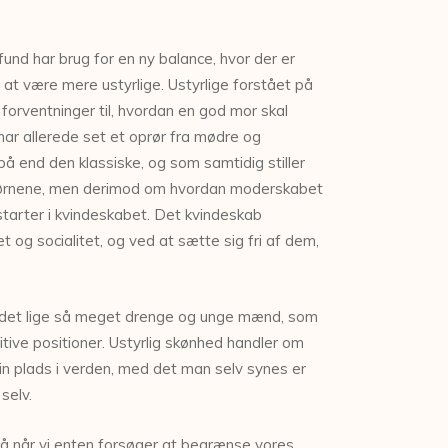
und har brug for en ny balance, hvor der er
at være mere ustyrlige. Ustyrlige forstået på
orventninger til, hvordan en god mor skal
 har allerede set et oprør fra mødre og
 end den klassiske, og som samtidig stiller
l børnene, men derimod om hvordan moderskabet
 starter i kvindeskabet. Det kvindeskab
 og socialitet, og ved at sætte sig fri af dem,
g er det lige så meget drenge og unge mænd, som
sitive positioner. Ustyrlig skønhed handler om
in plads i verden, med det man selv synes er
selv.
, så når vi enten forsøger at begrænse vores