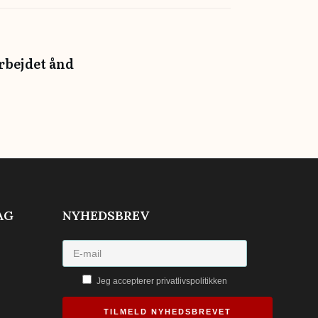
arbejdet ånd
AG
NYHEDSBREV
Jeg accepterer privatlivspolitikken
TILMELD NYHEDSBREVET