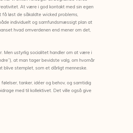
 kreativitet. At være i god kontakt med sin egen
t få løst de såkaldte
wicked problems,
på både individuelt og samfundsmæssigt plan at
et, uanset hvad omverdenen end mener om det,
. Men ustyrlig socialitet handler om at være i
re”), at man tager bevidste valg, om hvornår
 at blive stemplet, som et dårligt menneske.
følelser, tanker, idéer og behov, og samtidig
drage med til kollektivet. Det ville også give