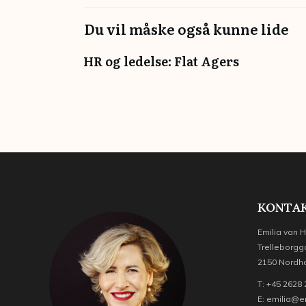
Du vil måske også kunne lide
HR og ledelse: Flat Agers
KONTAK
Emilia van 
Trelleborgg
2150 Nordh
T: +45 2628
E: emilia@e