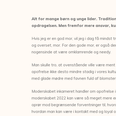
Alt for mange børn og unge lider. Tradition
opdragelsen. Men fremfor mere ansvar, kun
Hvis jeg er en god mor, vil jeg i dag få mindst t
og overset, mor. For den gode mor, er også den
nogensinde at være omklamrende og needy.
Man skulle tro, at ovenstående ville være ment
opofrelse ikke desto mindre stadig i vores kultu
med glade mødre med favnen fuld af blomster og
Moderskabet inkarneret handler om opofrelse i 
moderskabet 2022 kan være så meget mere end
oprør mod begrænsende forventninger til, hvord
hvordan man kan være i kontakt med og loyal o