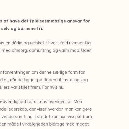
tes at have det følelsesmæssige ansvar for
selv og børnene fri.
vis en dårlig og uelsket, i hvert fald uvæsentlig
 børn med omsorg, opmuntring og varm mad. Uden
der forventningen om denne særlige form for
ertet, når de kigger på floden af insta-opslag
s var stillet frem. For hvis nu.
 nødvendighed for artens overlevelse. Men
e lederskab, der viser hvordan man kan gøre
vende samfund. I stedet kan hun vise sit barn,
å den måde i virkeligheden bidrage med meget