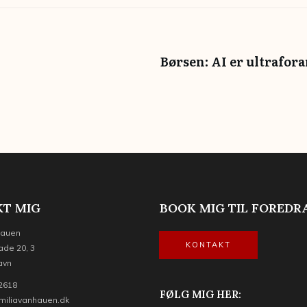
Børsen: AI er ultrafor
T MIG
BOOK MIG TIL FOREDR
Hauen
KONTAKT
ade 20, 3
avn
 2618
FØLG MIG HER:
miliavanhauen.dk