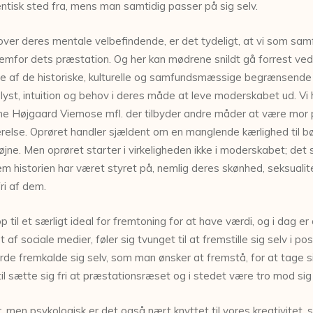
entisk sted fra, mens man samtidig passer på sig selv.
over deres mentale velbefindende, er det tydeligt, at vi som samf
emfor dets præstation. Og her kan mødrene snildt gå forrest ved 
e af de historiske, kulturelle og samfundsmæssige begrænsende f
 lyst, intuition og behov i deres måde at leve moderskabet ud. Vi
ne Højgaard Viemose mfl. der tilbyder andre måder at være mor på
værelse. Oprøret handler sjældent om en manglende kærlighed ti
øjne. Men oprøret starter i virkeligheden ikke i moderskabet; det
 historien har været styret på, nemlig deres skønhed, seksualitet
fri af dem.
op til et særligt ideal for fremtoning for at have værdi, og i da
af sociale medier, føler sig tvunget til at fremstille sig selv i po
urde fremkalde sig selv, som man ønsker at fremstå, for at tage s
l sætte sig fri at præstationsræset og i stedet være tro mod sig 
gær, men psykologisk er det også nært knyttet til vores kreativitet