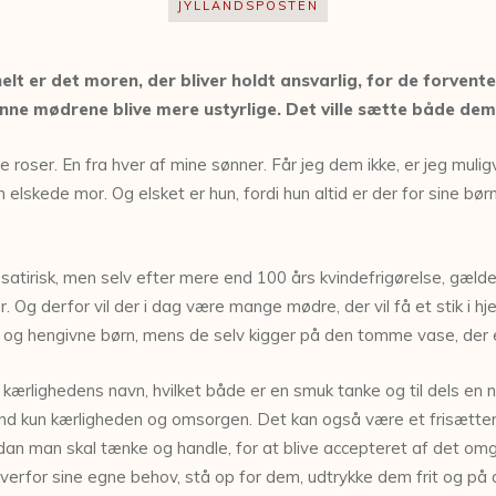
JYLLANDSPOSTEN
elt er det moren, der bliver holdt ansvarlig, for de forven
ne mødrene blive mere ustyrlige. Det ville sætte både dem 
re roser. En fra hver af mine sønner. Får jeg dem ikke, er jeg mulig
 elskede mor. Og elsket er hun, fordi hun altid er der for sine
 satirisk, men selv efter mere end 100 års kvindefrigørelse, gæl
r. Og derfor vil der i dag være mange mødre, der vil få et stik i hj
 hengivne børn, mens de selv kigger på den tomme vase, der eller
kærlighedens navn, hvilket både er en smuk tanke og til dels en
 kun kærligheden og omsorgen. Det kan også være et frisættend
an man skal tænke og handle, for at blive accepteret af det omgi
verfor sine egne behov, stå op for dem, udtrykke dem frit og p