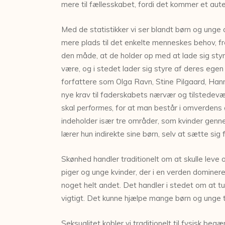
mere til fællesskabet, fordi det kommer et aut
Med de statistikker vi ser blandt børn og unge 
mere plads til det enkelte menneskes behov, fr
den måde, at de holder op med at lade sig styr
være, og i stedet lader sig styre af deres egen
forfattere som Olga Ravn, Stine Pilgaard, Han
nye krav til faderskabets nærvær og tilstede
skal
performes
, for at man består i omverdens 
indeholder især tre områder, som kvinder gennem
lærer hun indirekte sine børn, selv at sætte sig 
Skønhed handler traditionelt om at skulle leve 
piger og unge kvinder, der i en verden domineret 
noget helt andet. Det handler i stedet om at t
vigtigt. Det kunne hjælpe mange børn og unge ti
Seksualitet kobler vi traditionelt til fysisk be