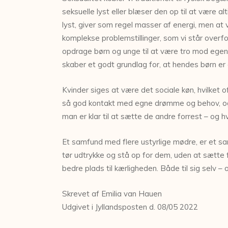
seksuelle lyst eller blæser den op til at være a
lyst, giver som regel masser af energi, men at 
komplekse problemstillinger, som vi står overfo
opdrage børn og unge til at være tro mod egen 
skaber et godt grundlag for, at hendes børn e
Kvinder siges at være det sociale køn, hvilket 
så god kontakt med egne drømme og behov, og 
man er klar til at sætte de andre forrest – og 
Et samfund med flere ustyrlige mødre, er et sam
tør udtrykke og stå op for dem, uden at sætte fæ
bedre plads til kærligheden. Både til sig selv –
Skrevet af Emilia van Hauen
Udgivet i Jyllandsposten d. 08/05 2022