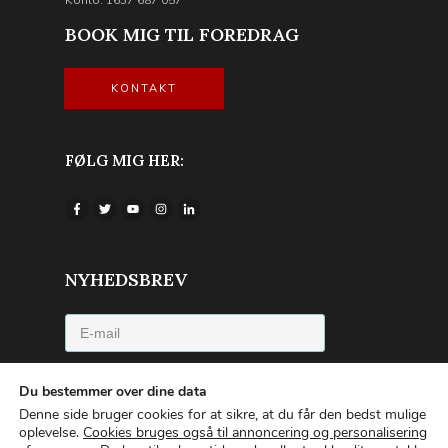
BOOK MIG TIL FOREDRAG
KONTAKT
FØLG MIG HER:
NYHEDSBREV
Jeg accepterer privatlivspolitikken
Du bestemmer over dine data
Denne side bruger cookies for at sikre, at du får den bedst mulige
TILMELD NYHEDSBREVET
oplevelse.
Cookies bruges også til annoncering og personalisering