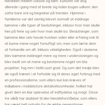
hierarkiet mellem voksne og børn. Kulturen var dog
allerede i gang med at brede sig inden bogen udkom; den
satte bare ord og begreber på trenden. Hjemme i
familierne var det nemlig blevet normalt at inddrage
børnene i alle typer af beslutninger, inklusiv hvor man skulle
hen på ferie og selv hvor man skulle bo. Beslutninger, som
børnene ikke selv havde hverken viden eller erfaring nok til
at kunne mene noget fornuftigt om, men som lærte dem
at forhandle om alt. Inklusiv virkeligheden. Også i skolerne
blev børnene inddraget mere og mere i undervisningen og
blev bedt om at mene og bestemme noget om bla.
projekter, fag mm i hidtil uset grad. Og som det tredje blev
de også trænet i at forholde sig til deres eget forbrug med
en professionalisme, som ellers kun kan kræves af
indkøbere i middelstore detailvirksomheder, hvilket har
givet dem en klar oplevelse af indflydelse og magt. Disse
tre vilkår har skubbet til den hierarkiforståelse, som ellers
har været helt naturlig for de ældre generationer.