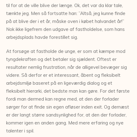
til for at de ville blive der længe. Ok, det var da klar tale,
tænkte jeg. Men så fortsatte han: ”Altså, jeg kunne finde
på at blive der i et år, måske oven i købet halvandet år!”
Nok ikke ligefrem den udgave af fastholdelse, som hans
arbejdsplads havde forestillet sig.
At forsøge at fastholde de unge, er som at kæmpe mod
tyngdekraften og det betaler sig sjældent. Oftest er
resultater nemlig frustration, når de alligevel bevæger sig
videre. Så derfor er et interessant, åbent og fleksibelt
arbejdsmiljø baseret på en ligeværdig dialog og et
fleksibelt hierarki, det bedste man kan gøre. For det første
fordi man dermed kan regne med, at den der forlader
sørger for at finde sin egen afløser inden exit. Og dernæst
er der langt større sandsynlighed for, at den der forlader,
kommer igen en anden gang. Med mere erfaring og nye
talenter i spil.