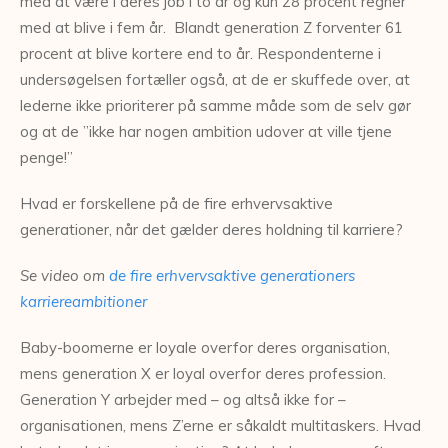
med at være i deres job i to år og kun 28 procent regner
med at blive i fem år. Blandt generation Z forventer 61
procent at blive kortere end to år. Respondenterne i
undersøgelsen fortæller også, at de er skuffede over, at
lederne ikke prioriterer på samme måde som de selv gør
og at de ”ikke har nogen ambition udover at ville tjene
penge!”
Hvad er forskellene på de fire erhvervsaktive
generationer, når det gælder deres holdning til karriere?
Se video om
de fire erhvervsaktive generationers
karriereambitioner
Baby-boomerne er loyale overfor deres organisation,
mens generation X er loyal overfor deres profession.
Generation Y arbejder med – og altså ikke for –
organisationen, mens Z’erne er såkaldt multitaskers. Hvad