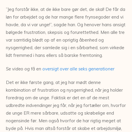
”Jeg forstår ikke, at de ikke bare gør det, de skal! De får da
løn for arbejdet og de har mange flere frynsegoder end vi
havde, da vi var unge!”, sagde han. Og henover hans ansigt
bølgede frustration, skepsis og forurettethed. Men alle tre
var samtidig blødt op af en oprigtig åbenhed og
nysgerrighed, der samlede sig i en sårbarhed, som virkede
lidt fremmed i hans ellers så barske fremtoning.
Se video og få en
oversigt over alle seks generationer
Det er ikke første gang, at jeg har mødt denne
kombination af frustration og nysgerrighed, når jeg holder
foredrag om de unge. Faktisk er det en af de mest
udbredte indvendinger jeg får, når jeg fortæller om, hvorfor
de unge ER mere sårbare, udsatte og skrøbelige end
nogensinde før. Men også hvorfor de har rigtig meget at
byde på. Hvis man altså forstår at skabe et arbejdsmiljø,