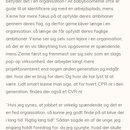
betyder det i en organisation? At babyboomerne ofte er
gode til at identificere sig med en arbejdsplads, mens
X’erne har mere fokus på at opfylde deres ambitioner
gennem deres fag, og derfor gerne bliver længe i en
organisation, så længe de får opfyldt deres faglige
ambitioner. Y’erne ser sig selv som lejere i en organisation,
så der er en vis tilknytning hvis opgaverne er spændende,
mens Z’erne først og fremmest ser sig selv, som en slags
pop-op virksomhed, der arbejder langt mere
projektorienteret end nogen anden generation og indgår
der, hvor der er brug for dem. Og hvor de har lyst til at
være. Lidt smart kunne man sige, at for hvert CPR-nr i den
generation, findes der også et CVR-nr.
”Hvis jeg synes, at jobbet er virkelig spændende og det er
en fed organisation, så kunne jeg godt finde på at blive der
i lang tid. Rigtig lang tid!” Sådan sagde en af de unge, jeg
engang holdt foredrag for, da jeg spurgte, hvad der skulle