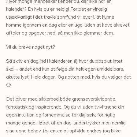
Hvor mange mennesker kender du, der ikke har en
kalender? Èn hvis du er heldig! For det er virkelig
usædvanligt i det travle samfund vi lever i, at kunne
komme igennem en dag eller en uge, uden at have skrevet
aftaler og opgaver ned, så man ikke glemmer dem.
Vil du prøve noget nyt?
Så skriv en dag ind i kalenderen (!) hvor du absolut intet
skal – andet end kun at følge din helt egen umiddelbare,
akutte lyst! Hele dagen. Og natten med, hvis du vælger det
🙂
Det bliver med sikkerhed både grænseverskridende,
fantastisk og inspirerende. Og du vil uden tvivl træne din
egen intuition og fornemmelse for dig selv, for rigtig
mange gange i løbet af en dag, undertrykker man nemlig
sine egne behov, for enten at opfylde andres (og blive