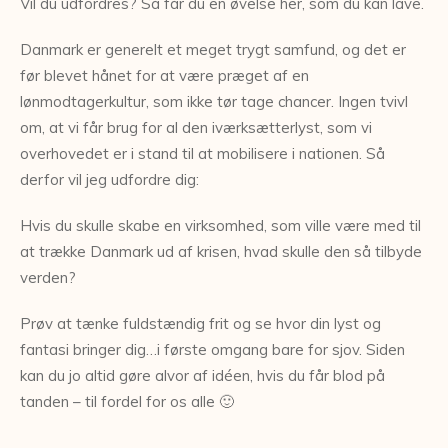
Vil du udfordres? Så får du en øvelse her, som du kan lave.
Danmark er generelt et meget trygt samfund, og det er
før blevet hånet for at være præget af en
lønmodtagerkultur, som ikke tør tage chancer. Ingen tvivl
om, at vi får brug for al den iværksætterlyst, som vi
overhovedet er i stand til at mobilisere i nationen. Så
derfor vil jeg udfordre dig:
Hvis du skulle skabe en virksomhed, som ville være med til
at trække Danmark ud af krisen, hvad skulle den så tilbyde
verden?
Prøv at tænke fuldstændig frit og se hvor din lyst og
fantasi bringer dig…i første omgang bare for sjov. Siden
kan du jo altid gøre alvor af idéen, hvis du får blod på
tanden – til fordel for os alle 🙂