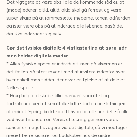
Det vigtigste at være obs i alle de kommende råd er, at
(møde)lederen altid, altid, altid skal gå forrest og være
super skarp på at rammesætte møderne, tonen, adfærden
og især være obs på at inddrage alle løbende; også de,
der ikke inddrager sig selv.
Gør det fysiske digitalt: 4 vigtigste ting at gøre, når
man holder digitale møder
* Alles fysiske space er individuelt, men på skærmen er
det fælles, så start mødet med at invitere indenfor hvor
hver enkelt man sidder, der giver en følelse af at dele et
fælles space.
* Brug tid på at skabe tillid, nærvær, socialitet og
fortrolighed ved at smalltalke lidt i starten og slutningen
af mødet. Spørg direkte ind til hvordan alle har det, så alle
ved hvor hinanden er. Vores aflæsning gennem vores
sanser er meget svagere via det digitale, så vi modtager
meget færre signaler og budskaber hos de andre