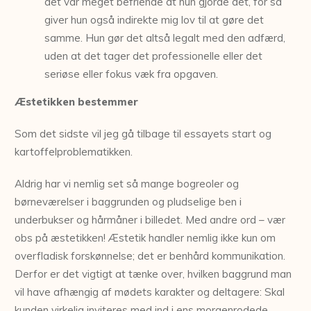
det var meget befriende at hun gjorde det, for så
giver hun også indirekte mig lov til at gøre det
samme. Hun gør det altså legalt med den adfærd,
uden at det tager det professionelle eller det
seriøse eller fokus væk fra opgaven.
Æstetikken bestemmer
Som det sidste vil jeg gå tilbage til essayets start og
kartoffelproblematikken.
Aldrig har vi nemlig set så mange bogreoler og
børneværelser i baggrunden og pludselige ben i
underbukser og hårmåner i billedet. Med andre ord – vær
obs på æstetikken! Æstetik handler nemlig ikke kun om
overfladisk forskønnelse; det er benhård kommunikation.
Derfor er det vigtigt at tænke over, hvilken baggrund man
vil have afhængig af mødets karakter og deltagere: Skal
kunden virkelig inviteres med ind i ens morgenrodede