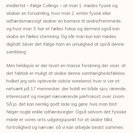
imidlertid – ifølge Collings – at man 1. mødes fysisk og
skaber en forsamling, hvor man 2. enten fysisk eller
adfærdsmæssigt skaber en barriere til andre/fremmede,
og hvor man 3. har et fælles fokus og dermed også kan
skabe en fælles stemning. Og når man kun kan mødes
digitalt, bliver det ifølge ham en umulighed at opnå denne
samklang.
Men heldigvis er der lavet en masse forskning der viser, at
det faktisk er muligt at skabe denne samhørighedsfølelse,
hvilket jeg selv oplevede sidste weekend, hvor vi var et
netværk på 17 mennesker, der holdt en både sjov, rørende,
interessant og meget nærværende julefrokost over zoom.
Så jo, det kan nemlig godt lade sig gøre, hvis man blot
følger nogle enkle adfærdsregler. Også selvom det fysiske
møde er vores arts udgangspunkt for at skabe tillid,
fortrolighed og nærvær, så vi kan arbejde bedst sammen.