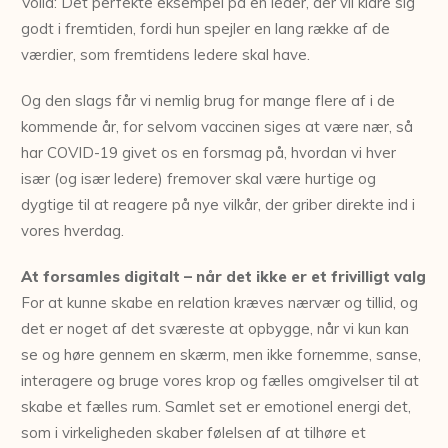
Voila: Det perfekte eksempel på en leder, der vil klare sig
godt i fremtiden, fordi hun spejler en lang række af de
værdier, som fremtidens ledere skal have.
Og den slags får vi nemlig brug for mange flere af i de
kommende år, for selvom vaccinen siges at være nær, så
har COVID-19 givet os en forsmag på, hvordan vi hver
især (og især ledere) fremover skal være hurtige og
dygtige til at reagere på nye vilkår, der griber direkte ind i
vores hverdag.
At forsamles digitalt – når det ikke er et frivilligt valg
For at kunne skabe en relation kræves nærvær og tillid, og
det er noget af det sværeste at opbygge, når vi kun kan
se og høre gennem en skærm, men ikke fornemme, sanse,
interagere og bruge vores krop og fælles omgivelser til at
skabe et fælles rum. Samlet set er emotionel energi det,
som i virkeligheden skaber følelsen af at tilhøre et