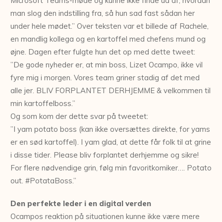
Microsoft Teams-møde og kunne ikke finde ud af, hvordan
man slog den indstilling fra, så hun sad fast sådan her
under hele mødet.” Over teksten var et billede af Rachele,
en mandlig kollega og en kartoffel med chefens mund og
øjne. Dagen efter fulgte hun det op med dette tweet:
”De gode nyheder er, at min boss, Lizet Ocampo, ikke vil
fyre mig i morgen. Vores team griner stadig af det med
alle jer. BLIV FORPLANTET DERHJEMME & velkommen til
min kartoffelboss.”
Og som kom der dette svar på tweetet:
”I yam potato boss (kan ikke oversættes direkte, for yams
er en sød kartoffel). I yam glad, at dette får folk til at grine
i disse tider. Please bliv forplantet derhjemme og sikre!
For flere nødvendige grin, følg min favoritkomiker…. Potato
out. #PotataBoss.”
Den perfekte leder i en digital verden
Ocampos reaktion på situationen kunne ikke være mere