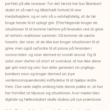
perfekt på alle niveauer. For det første har hun åbenbart
skabt et så nært og tillidsfuldt forhold til sine
medarbejdere, og er selv så u-selvhøjtidelig, at de tør
bruge hende til et oplagt grin. Efterfølgende bruger de
situationen til at komme tættere på hinanden ved at grine
af nettets reaktioner sammen. Så kommer de næste
tweets, der viser, at de ikke kun bruger situationen til at
grine, men også opfordre til at passe på hinanden i
corona-tiden, og viser dermed et socialt ansvar. Og til
sidst viser chefen så stort et overskud, at hun ikke alene
gør grin med sig selv; hun deler generøst sin ynglings-
komikers navn og bruger dermed sin (nye
verdensomspændende) indflydelse til at hjælpe andre
frem. Den røde sløjfe omkring hele denne pakke er, at hun
har formået at tilpasse sig situationen, hvor møder blev
digitale og fællesskabet skulle skabes på nye præmisser.