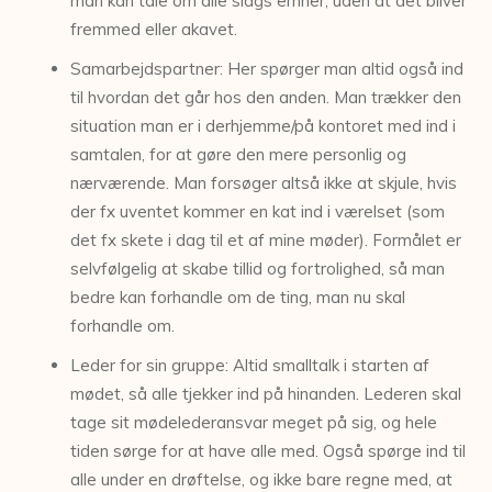
man kan tale om alle slags emner, uden at det bliver
fremmed eller akavet.
Samarbejdspartner: Her spørger man altid også ind
til hvordan det går hos den anden. Man trækker den
situation man er i derhjemme/på kontoret med ind i
samtalen, for at gøre den mere personlig og
nærværende. Man forsøger altså ikke at skjule, hvis
der fx uventet kommer en kat ind i værelset (som
det fx skete i dag til et af mine møder). Formålet er
selvfølgelig at skabe tillid og fortrolighed, så man
bedre kan forhandle om de ting, man nu skal
forhandle om.
Leder for sin gruppe: Altid smalltalk i starten af
mødet, så alle tjekker ind på hinanden. Lederen skal
tage sit mødelederansvar meget på sig, og hele
tiden sørge for at have alle med. Også spørge ind til
alle under en drøftelse, og ikke bare regne med, at