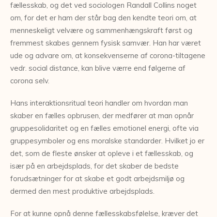
fællesskab, og det ved sociologen Randall Collins noget
om, for det er ham der står bag den kendte teori om, at
menneskeligt velvære og sammenhængskraft først og
fremmest skabes gennem fysisk samvær. Han har været
ude og advare om, at konsekvenserne af corona-tiltagene
vedr. social distance, kan blive værre end følgerne af
corona selv.
Hans interaktionsritual teori handler om hvordan man
skaber en fælles opbrusen, der medfører at man opnår
gruppesolidaritet og en fælles emotionel energi, ofte via
gruppesymboler og ens moralske standarder. Hvilket jo er
det, som de fleste ønsker at opleve i et fællesskab, og
især på en arbejdsplads, for det skaber de bedste
forudsætninger for at skabe et godt arbejdsmiljø og
dermed den mest produktive arbejdsplads.
For at kunne opnå denne fællesskabsfølelse, kræver det