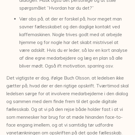
dialogen. Husk også det personlige og at stille
spørgsmålet ”Hvordan har du det?”
Vær obs på, at der er forskel på, hvor meget man
savner fællesskabet og den daglige kontakt ved
kaffemaskinen. Nogle trives godt med at arbejde
hjemme og for nogle har det skabt mistrivsel at
være adskilt. Hvis du er leder, så lav en kort analyse
af dine egne medarbejdere og læg en plan så alle
bliver mødt. Også ift motivation, sparring osv.
Det vigtigste er dog, ifølge Buch Olsson, at ledelsen ikke
gætter på, hvad der er den rigtige opskrift. Tværtimod skal
ledelsen sørge for at involvere medarbejderne i den dialog
og sammen med dem finde frem til det gode digitale
fællesskab. Og at vi på den rejse både holder fast i at vi
som mennesker har brug for at møde hinanden face-to-
face engang imellem, og at vi samtidig tør udfordre
vanetænkningen om opskriften på det gode fællesskab.