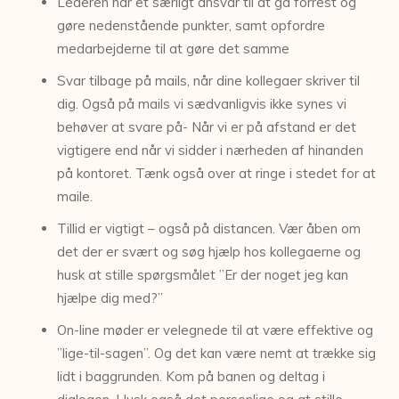
Lederen har et særligt ansvar til at gå forrest og
gøre nedenstående punkter, samt opfordre
medarbejderne til at gøre det samme
Svar tilbage på mails, når dine kollegaer skriver til
dig. Også på mails vi sædvanligvis ikke synes vi
behøver at svare på- Når vi er på afstand er det
vigtigere end når vi sidder i nærheden af hinanden
på kontoret. Tænk også over at ringe i stedet for at
maile.
Tillid er vigtigt – også på distancen. Vær åben om
det der er svært og søg hjælp hos kollegaerne og
husk at stille spørgsmålet ”Er der noget jeg kan
hjælpe dig med?”
On-line møder er velegnede til at være effektive og
”lige-til-sagen”. Og det kan være nemt at trække sig
lidt i baggrunden. Kom på banen og deltag i