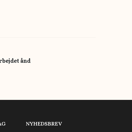
arbejdet ånd
AG
NYHEDSBREV