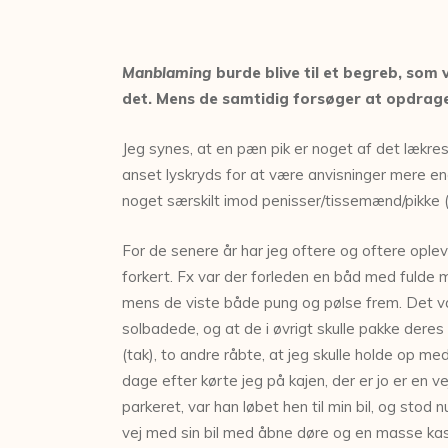
Manblaming
burde blive til et begreb, som
det. Mens de samtidig forsøger at opdrage
Jeg synes, at en pæn pik er noget af det lækrest
anset lyskryds for at være anvisninger mere end
noget særskilt imod penisser/tissemænd/pikke (v
For de senere år har jeg oftere og oftere ople
forkert. Fx var der forleden en båd med fulde m
mens de viste både pung og pølse frem. Det var 
solbadede, og at de i øvrigt skulle pakke deres
(tak), to andre råbte, at jeg skulle holde op med
dage efter kørte jeg på kajen, der er jo er en v
parkeret, var han løbet hen til min bil, og st
vej med sin bil med åbne døre og en masse kass