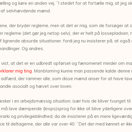
ælling og køre en anden vej. ”I stedet for at fortælle mig, at jeg s
ræt af selvhævdende mænd.
ndene, der bryder reglerne, men at det er mig, som de forsøger at
er reglerne (det gør jeg netop selv), der er helt på lossepladsen, 
af lignende absurde situationer, fordi jeg nu insisterer på, at også 
handlinger. Og andres.
 vist, at det er en udbredt opførsel og fænomenet minder om
ma
klarer mig ting
.
Manblaming
kunne man passende kalde denne 
ind adfærd, der rammer alle, som disse mænd anser for at have lav
 handle asocialt og hævet over loven.
r i en arbejdsmæssig situation; især hvis de bliver tvunget til a
er må lave dæmpende (krops)sprog for ikke at blive yderligere overf
rarki og privilegieblindhed, da de insisterer på en mere ligeværd
til deltagerne, der alle var over 40: ”Det der med kønnet er ikk