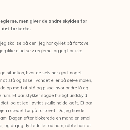
eglerne, men giver de andre skylden for
 det forkerte.
jeg skal se på den. Jeg har cyklet på fortove,
 ikke altid selv reglerne, og jeg har ikke
e situation, hvor de selv har gjort noget
 at stå og tisse i vandet eller på selve molen,
lde op med at stå og pisse, hvor andre lå og
e rum. Et par stykker sagde hurtigt undskyld
igt, og at jeg i øvrigt skulle holde kæft. Et par
vejen i stedet for på fortovet. Da jeg havde
ad ham. Dagen efter blokerede en mand en smal
, og da jeg dyttede let ad ham, råbte han, at