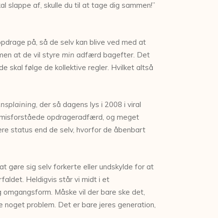
kal slappe af, skulle du til at tage dig sammen!”
 opdrage på, så de selv kan blive ved med at
men at de vil styre
min
adfærd bagefter. Det
de skal følge de kollektive regler. Hvilket altså
nsplaining
, der så dagens lys i 2008 i viral
misforståede opdrageradfærd, og meget
ere status end de selv, hvorfor de åbenbart
t gøre sig selv forkerte eller undskylde for at
aldet. Heldigvis står vi midt i et
ig omgangsform. Måske vil der bare ske det,
e noget problem. Det er bare jeres generation,