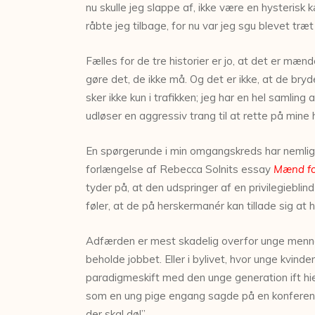
nu skulle jeg slappe af, ikke være en hysterisk k
råbte jeg tilbage, for nu var jeg sgu blevet t
Fælles for de tre historier er jo, at det er mæ
gøre det, de ikke må. Og det er ikke, at de bryd
sker ikke kun i trafikken; jeg har en hel samling 
udløser en aggressiv trang til at rette på mine 
En spørgerunde i min omgangskreds har nemlig
forlængelse af Rebecca Solnits essay
Mænd for
tyder på, at den udspringer af en privilegiebl
føler, at de på herskermanér kan tillade sig at
Adfærden er mest skadelig overfor unge menneske
beholde jobbet. Eller i bylivet, hvor unge kvind
paradigmeskift med den unge generation ift hie
som en ung pige engang sagde på en konference 
der skal dø!”