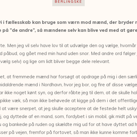
BERLINGSKE
 vi i fællesskab kan bruge som værn mod mænd, der bryder r
 på ”de andre”, så mændene selv kan blive ved med at gøre
e. Men jeg vil selv have lov til at udvælge den og vælge, hvornår 
 påbud, og gået med min hund uden snor. Med andre ord følger jeg
ælg selv) og lige om lidt bliver begge dele relevant.
vet, at fremmede mænd har forsøgt at opdrage på mig i den særlig
idaldrende mænd i Nordhavn, hvor jeg bor, og fire af disse vælger
ikke noget kønt syn, og derfor råbte jeg til dem, at de skulle ho
 pikke væk, så man ikke behøvede at kigge på dem i det offentlig
 at være snerpet, at jeg skulle acceptere at de festede helt uskyld
ej, og dyttede af en mand, som, fordybet i sin mobil, gik midt på 
od nu og bankede på ruden og skældte mig ud for at have dyttet 
er på vejen, fremfor på fortovet, så man ikke kunne komme forbi