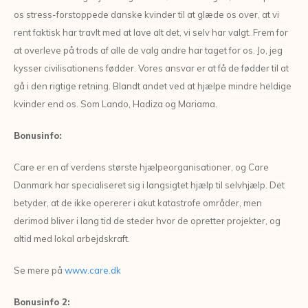
os stress-forstoppede danske kvinder til at glæde os over, at vi
rent faktisk har travlt med at lave alt det, vi selv har valgt. Frem for
at overleve på trods af alle de valg andre har taget for os. Jo, jeg
kysser civilisationens fødder. Vores ansvar er at få de fødder til at
gå i den rigtige retning. Blandt andet ved at hjælpe mindre heldige
kvinder end os. Som Lando, Hadiza og Mariama.
Bonusinfo:
Care er en af verdens største hjælpeorganisationer, og Care
Danmark har specialiseret sig i langsigtet hjælp til selvhjælp. Det
betyder, at de ikke opererer i akut katastrofe områder, men
derimod bliver i lang tid de steder hvor de opretter projekter, og
altid med lokal arbejdskraft.
Se mere på
www.care.dk
Bonusinfo 2: