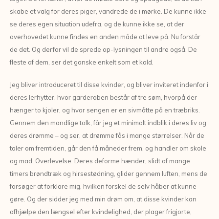
skabe et valg for deres piger, vandrede de i mørke. De kunne ikke
se deres egen situation udefra, og de kunne ikke se, at der
overhovedet kunne findes en anden måde at leve på. Nu forstår
de det. Og derfor vil de sprede op-lysningen til andre også. De
fleste af dem, ser det ganske enkelt som et kald.
Jeg bliver introduceret til disse kvinder, og bliver inviteret indenfor i
deres lerhytter, hvor garderoben består af tre søm, hvorpå der
hænger to kjoler, og hvor sengen er en sivmåtte på en træbriks.
Gennem den mandlige tolk, får jeg et minimalt indblik i deres liv og
deres drømme – og ser, at drømme fås i mange størrelser. Når de
taler om fremtiden, går den få måneder frem, og handler om skole
og mad. Overlevelse. Deres deforme hænder, slidt af mange
timers brøndtræk og hirsestødning, glider gennem luften, mens de
forsøger at forklare mig, hvilken forskel de selv håber at kunne
gøre. Og der sidder jeg med min drøm om, at disse kvinder kan
afhjælpe den længsel efter kvindelighed, der plager frigjorte,