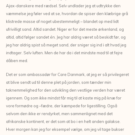
Ajax-danskere med rædsel. Selv undlader jeg at udtrykke den
væmmelse jeg føler ved at se, hvordan de spiser den klæbrige grå
klistrede masse af noget ubestemmeligt – blandet op med lidt
ufrivilligt sand. Altid sandet. Niger er for det meste ørkenland, og
altid, altid følger sandet én. Jeg har aldrig været så beskidt før, og
jeg har aldrig spist så meget sand, der sniger sig ind i alt hvad jeg
indtager. Selv luften. Men de har da i det mindste mad til at fejre
dåben med.
Det er som ambassadør for Care Danmark, at jeg er så privilegeret
at blive sendt ud til denne plet på jorden, som tænder min
taknemmelighed for den udvikling den vestlige verden har været
igennem. Og som ikke mindst får mig til at kaste mig på knæ for
vore formødre og –fædre, der kæmpede for ligestilling. Også
selvom den ikke er rendyrket, men sammenlignet med det
afrikanske kontinent, er det som at bo i en helt anden galakse.
Hver morgen kan jeg for eksempel vælge, om jeg vil tage bukser