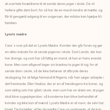
at overtale forældrene til at sende deres piger i skole. De vil
hellere gifte dem bort, for så har de en mund mindre at mætte, og
får til gengæld adgang til en svigersøn, der måske kan hjælpe til i
familien.
Lysets mødre
Care ’s svar på det er Lysets Mødre. Kvinder der går foran og gør
en aktiv indsats for at sende pigerne i skole. Som Lando, der kun
har drenge, og som har så fattig en mand, at hun er hans eneste
kone. Men som alligevel tager sin brødres to piger til sig, for at
sende dem i skole, så de ikke behøver at afbryde deres
skolegang, for at følge farmand til Nigeria, når han søger arbejde i
det fremmede. Eller Hadiza, der er en af høvdingens tre koner, og
som aldrig selv har gået i skole, men som har en drøm om, at piger
skal blive sygeplejersker, så kvinderne kan blive behandlet af
kvinder og ikke kun af mænd. Lysets Mødre er et navn, de selv har
taget. De fortæller, at før de mødte Care og opdagede, at de kan