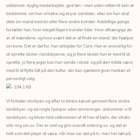
uddannet, dygtig medarbejder, god løn – men uden retten til selv at
bestemme, om hun vil købe sig et par sandaler, eller om hun skal
dele sin mand med én eller flere andre kvinder. Adskillige gange
fortæller hun, hvor meget Nigers kvinder lider. Hvor afhængige de
er af mændene, og hvor svært det er at finde en mand, der hjælper
sin kone. Det er derfor, hun arbejder for Care. Hun er ansvarlig for
at oprette skoler i landsbyerne, og jo flere skoler hun er med til at
oprette, jo flere piger kan hun sende i skole, og på den måde være
med til at flytte lidt på den kultur, der kun sjældent giver hunkøn et
personligt valg.
Vi forlader storbyen og efter to timers kørsel gennem flere andre
landsbyer, og ad nogle hjulspor uden anvisninger, ankommer vi til
landsbyen, og bliver hilst velkommen af et hav af børn, der straks
slår ring om os. Der er smil og grin overalt omkring os, og det er
helt som det plejer at være, når man ser det på tv, men her tæt på,