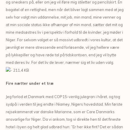
og sneakers på, eller om jeg vil iføre mig stiletter og pencilskirt. En
bagatel af en rettighed, men når det bliver lagt sammen med at jeg
selv har valgt min uddannelse, mit job, min mand, mine venner og
at min sociale status ikke afhænger af min mand, sætter det mit og
mine medsøstres liv i perspektiv i forhold til de kvinder, jeg møder i
Niger. For selvom valget er så massivt udbredt i vores kultur, at det
jævnligt er mere stressende end forløsende, vil jeg hellere være
på lykkepiller og have røde tal på tidskontoen, end jeg vil bytte
med deres liv. For det liv de lever, nærmer sig et liv uden valg.
Fire nætter under et træ
Jeg forlod et Danmark med COP15-venlig julegran i håret, og tog
sydpå i verden til jeg endte i Niamey, Nigers hovedstad. Min første
rejsekammerat var danske Marianne, som er Care Danmarks
ansvarlige for Niger. Da vi ankom, tog vi direkte hen til det fineste
hotel i byen og helt glad udbrød hun: ”Er her ikke fint? Det er sådan