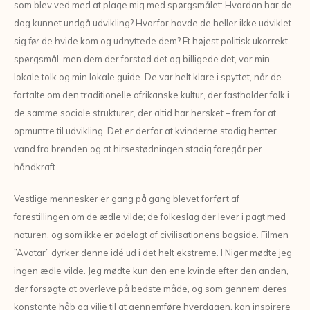
som blev ved med at plage mig med spørgsmålet: Hvordan har de
dog kunnet undgå udvikling? Hvorfor havde de heller ikke udviklet
sig
før
de hvide kom og udnyttede dem? Et højest politisk ukorrekt
spørgsmål, men dem der forstod det og billigede det, var min
lokale tolk og min lokale guide. De var helt klare i spyttet, når de
fortalte om den traditionelle afrikanske kultur, der fastholder folk i
de samme sociale strukturer, der altid har hersket – frem for at
opmuntre til udvikling. Det er derfor at kvinderne stadig henter
vand fra brønden og at hirsestødningen stadig foregår per
håndkraft.
Vestlige mennesker er gang på gang blevet forført af
forestillingen om de ædle vilde; de folkeslag der lever i pagt med
naturen, og som ikke er ødelagt af civilisationens bagside. Filmen
”Avatar” dyrker denne idé ud i det helt ekstreme. I Niger mødte jeg
ingen ædle vilde. Jeg mødte kun den ene kvinde efter den anden,
der forsøgte at overleve på bedste måde, og som gennem deres
konstante håb og vilje til at gennemføre hverdagen, kan inspirere