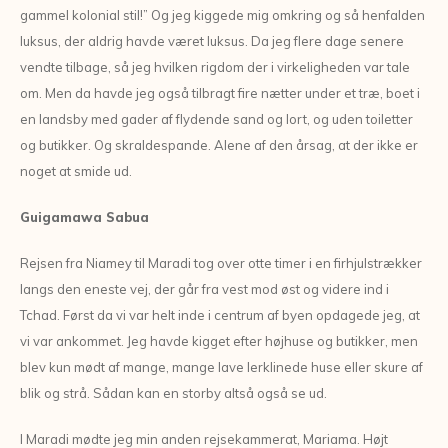
gammel kolonial stil!” Og jeg kiggede mig omkring og så henfalden
luksus, der aldrig havde været luksus. Da jeg flere dage senere
vendte tilbage, så jeg hvilken rigdom der i virkeligheden var tale
om. Men da havde jeg også tilbragt fire nætter under et træ, boet i
en landsby med gader af flydende sand og lort, og uden toiletter
og butikker. Og skraldespande. Alene af den årsag, at der ikke er
noget at smide ud.
Guigamawa Sabua
Rejsen fra Niamey til Maradi tog over otte timer i en firhjulstrækker
langs den eneste vej, der går fra vest mod øst og videre ind i
Tchad. Først da vi var helt inde i centrum af byen opdagede jeg, at
vi var ankommet. Jeg havde kigget efter højhuse og butikker, men
blev kun mødt af mange, mange lave lerklinede huse eller skure af
blik og strå. Sådan kan en storby altså også se ud.
I Maradi mødte jeg min anden rejsekammerat, Mariama. Højt