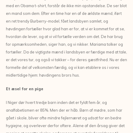
med en Obama t-shirt, forstår de ikke min opstandelse. De ser blot
en mand som dem. Efter en time har en af de ældste mænd, iført
en ret trendy Burberry-model, fået landsbyen samlet, og
høvdingen fortæller hvor glad han er for, at vi er kommet for at se,
hvordan de lever, og at vi vil fortælle verden om det. De har brug
for opmærksomheden, siger han, og vi nikker. Mariama tolker og
fortæller. Da de vigtigste mænd i landsbyen er færdige med at tale,
er det vores tur, og også vi takker – for deres gæstfrihed. Nu er den
formelle del af velkomsten færdig, og vi kan etablere os i vores
midlertidige hjem: høvdingens brors hus.
Et æsel for en pige
I Niger dør hvert tredje barn inden det er fyldt fem år, og
analfabetismen er 85%. Men der er håb. Børn af mødre, som har
gået i skole, bliver ofte mindre fejlernæret og udsat for en bedre
hygiejne, og overlever derfor oftere. Alene af den årsag giver det