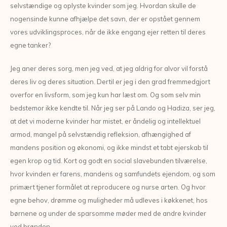
selvstændige og oplyste kvinder som jeg. Hvordan skulle de
nogensinde kunne afhjælpe det savn, der er opstået gennem
vores udviklingsproces, når de ikke engang ejer retten til deres
egne tanker?
Jeg aner deres sorg, men jeg ved, at jeg aldrig for alvor vil forstå
deres liv og deres situation. Dertil er jeg i den grad fremmedgjort
overfor en livsform, som jeg kun har læst om. Og som selv min
bedstemor ikke kendte til. Når jeg ser på Lando og Hadiza, ser jeg,
at det vi moderne kvinder har mistet, er åndelig og intellektuel
armod, mangel på selvstændig refleksion, afhængighed af
mandens position og økonomi, og ikke mindst et tabt ejerskab til
egen krop og tid. Kort og godt en social slavebunden tilværelse,
hvor kvinden er farens, mandens og samfundets ejendom, og som
primært tjener formålet at reproducere og nurse arten. Og hvor
egne behov, drømme og muligheder må udleves i køkkenet, hos
børnene og under de sparsomme møder med de andre kvinder
ved brønden.