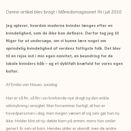
Denne artikel blev bragt i Månedsmagasinet IN i juli 2010
Jeg oplever, hvordan moderne kvinder længes efter en
kvindelighed, som de ikke kan definere. Derfor tog jeg til
Niger for at undersøge, om vi kunne lære noget om
oprindelig kvindelighed af verdens fattigste folk. Det blev
til en rejse ind i min egen naivitet, en beundring for de
lokale kvinders håb – og et dybtfølt knæfald for vores egen
kultur.
Af Emilia van Hauen, sociolog
Hun er så fin, så fin i sin knirkende nye dragt og den enkle
udsmykning i ansigtet. Man fornemmer hurtigt, at hun er
hovedpersonen i dag, men megen væsen af sig selv gør hun nu
ikke. Holder blot sit ny-døbte barn på armen, mens hun smiler
genert. Er selv et barn. Hendes alder er ukendt, men de andre