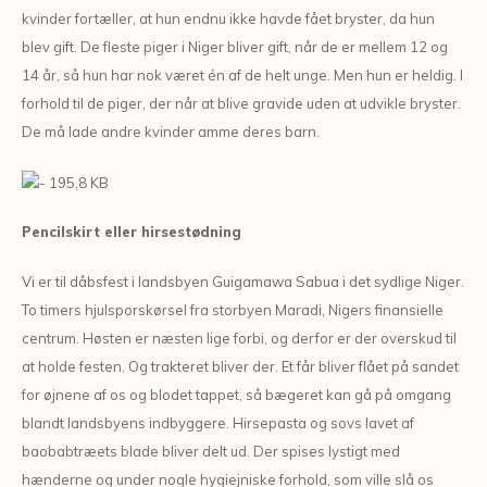
kvinder fortæller, at hun endnu ikke havde fået bryster, da hun
blev gift. De fleste piger i Niger bliver gift, når de er mellem 12 og
14 år, så hun har nok været én af de helt unge. Men hun er heldig. I
forhold til de piger, der når at blive gravide uden at udvikle bryster.
De må lade andre kvinder amme deres barn.
Pencilskirt eller hirsestødning
Vi er til dåbsfest i landsbyen Guigamawa Sabua i det sydlige Niger.
To timers hjulsporskørsel fra storbyen Maradi, Nigers finansielle
centrum. Høsten er næsten lige forbi, og derfor er der overskud til
at holde festen. Og trakteret bliver der. Et får bliver flået på sandet
for øjnene af os og blodet tappet, så bægeret kan gå på omgang
blandt landsbyens indbyggere. Hirsepasta og sovs lavet af
baobabtræets blade bliver delt ud. Der spises lystigt med
hænderne og under nogle hygiejniske forhold, som ville slå os