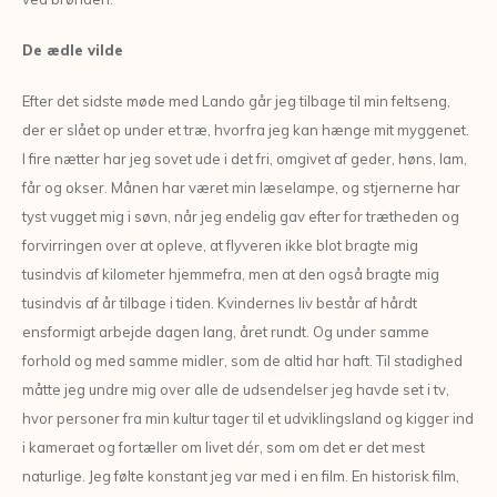
De ædle vilde
Efter det sidste møde med Lando går jeg tilbage til min feltseng,
der er slået op under et træ, hvorfra jeg kan hænge mit myggenet.
I fire nætter har jeg sovet ude i det fri, omgivet af geder, høns, lam,
får og okser. Månen har været min læselampe, og stjernerne har
tyst vugget mig i søvn, når jeg endelig gav efter for trætheden og
forvirringen over at opleve, at flyveren ikke blot bragte mig
tusindvis af kilometer hjemmefra, men at den også bragte mig
tusindvis af år tilbage i tiden. Kvindernes liv består af hårdt
ensformigt arbejde dagen lang, året rundt. Og under samme
forhold og med samme midler, som de altid har haft. Til stadighed
måtte jeg undre mig over alle de udsendelser jeg havde set i tv,
hvor personer fra min kultur tager til et udviklingsland og kigger ind
i kameraet og fortæller om livet dér, som om det er det mest
naturlige. Jeg følte konstant jeg var med i en film. En historisk film,