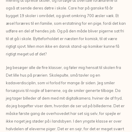
mening at oprette skoler, og forsøge at overtale forældrene til
også at sende deres døtre i skole. Care har på ganske få år
bygget 19 skoler i området, og givet omkring 700 æsler væk. Et
æsel foræres til en familie, som erstatning for en pige, fordi det kan
udføre en del af hendes job. Og på den måde bliver pigerne sat fri
til at gå i skole. Bytteforholdet er næsten for komisk, til at være
rigtigt sjovt. Men mon ikke en dansk stand-up komiker kunne få
rigtigt meget ud af det?
Jeg besøger alle de fire klasser, og føler mig hensat til skolen fra
Det lille hus på prærien. Skolepulte, små tavler og en
kadaverdisciplin, som vi forlod for mange år siden. Jeg smiler
forsøgsvis til nogle af børnene, og de smiler generte tilbage. Da
jeg tager billeder af dem med mit digitalkamera, hviner de af fryd,
da jeg bagefter viser dem, hvordan de ser ud på billederne. Det er
måske første gang de overhovedet har set sig selv, for spejle er
ikke noget jeg støder på i landsbyen. I den yngste klasse er over
halvdelen af eleverne piger. Det er en sejr, for det er meget svært