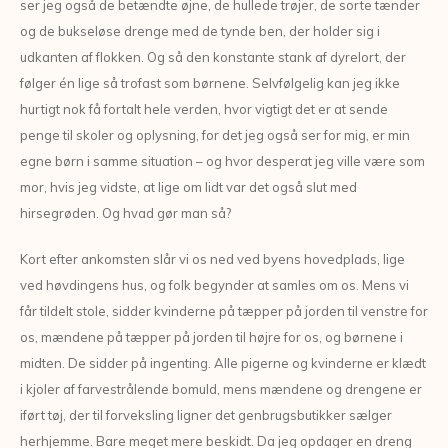
ser jeg også de betændte øjne, de hullede trøjer, de sorte tænder
og de bukseløse drenge med de tynde ben, der holder sig i
udkanten af flokken. Og så den konstante stank af dyrelort, der
følger én lige så trofast som børnene. Selvfølgelig kan jeg ikke
hurtigt nok få fortalt hele verden, hvor vigtigt det er at sende
penge til skoler og oplysning, for det jeg også ser for mig, er min
egne børn i samme situation – og hvor desperat jeg ville være som
mor, hvis jeg vidste, at lige om lidt var det også slut med
hirsegrøden. Og hvad gør man så?
Kort efter ankomsten slår vi os ned ved byens hovedplads, lige
ved høvdingens hus, og folk begynder at samles om os. Mens vi
får tildelt stole, sidder kvinderne på tæpper på jorden til venstre for
os, mændene på tæpper på jorden til højre for os, og børnene i
midten. De sidder på ingenting. Alle pigerne og kvinderne er klædt
i kjoler af farvestrålende bomuld, mens mændene og drengene er
iført tøj, der til forveksling ligner det genbrugsbutikker sælger
herhjemme. Bare meget mere beskidt. Da jeg opdager en dreng