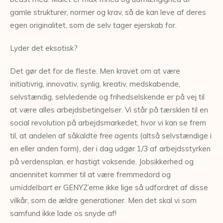
gamle strukturer, normer og krav, så de kan leve af deres
egen originalitet, som de selv tager ejerskab for.
Lyder det eksotisk?
Det gør det for de fleste. Men kravet om at være
initiativrig, innovativ, synlig, kreativ, medskabende,
selvstændig, selvledende og frihedselskende er på vej til
at være alles arbejdsbetingelser. Vi står på tærsklen til en
social revolution på arbejdsmarkedet, hvor vi kan se frem
til, at andelen af såkaldte
free agents
(altså selvstændige i
en eller anden form), der i dag udgør 1/3 af arbejdsstyrken
på verdensplan, er hastigt voksende. Jobsikkerhed og
anciennitet kommer til at være fremmedord og
umiddelbart
er GENYZ’erne ikke lige så udfordret af disse
vilkår, som de ældre generationer. Men det skal vi som
samfund ikke lade os snyde af!