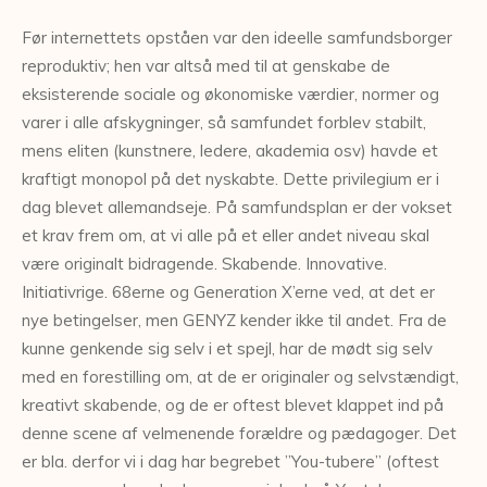
Før internettets opståen var den ideelle samfundsborger
reproduktiv; hen var altså med til at genskabe de
eksisterende sociale og økonomiske værdier, normer og
varer i alle afskygninger, så samfundet forblev stabilt,
mens eliten (kunstnere, ledere, akademia osv) havde et
kraftigt monopol på det nyskabte. Dette privilegium er i
dag blevet allemandseje. På samfundsplan er der vokset
et krav frem om, at vi alle på et eller andet niveau skal
være originalt bidragende. Skabende. Innovative.
Initiativrige. 68erne og Generation X’erne ved, at det er
nye betingelser, men GENYZ kender ikke til andet. Fra de
kunne genkende sig selv i et spejl, har de mødt sig selv
med en forestilling om, at de er originaler og selvstændigt,
kreativt skabende, og de er oftest blevet klappet ind på
denne scene af velmenende forældre og pædagoger. Det
er bla. derfor vi i dag har begrebet ”You-tubere” (oftest