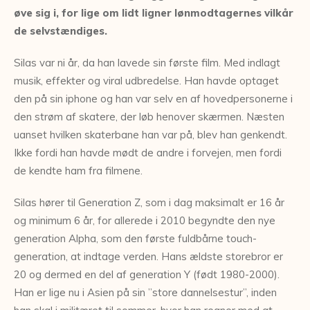
øve sig i, for lige om lidt ligner lønmodtagernes vilkår
de selvstændiges.
Silas var ni år, da han lavede sin første film. Med indlagt
musik, effekter og viral udbredelse. Han havde optaget
den på sin iphone og han var selv en af hovedpersonerne i
den strøm af skatere, der løb henover skærmen. Næsten
uanset hvilken skaterbane han var på, blev han genkendt.
Ikke fordi han havde mødt de andre i forvejen, men fordi
de kendte ham fra filmene.
Silas hører til Generation Z, som i dag maksimalt er 16 år
og minimum 6 år, for allerede i 2010 begyndte den nye
generation Alpha, som den første fuldbårne touch-
generation, at indtage verden. Hans ældste storebror er
20 og dermed en del af generation Y (født 1980-2000).
Han er lige nu i Asien på sin ”store dannelsestur”, inden