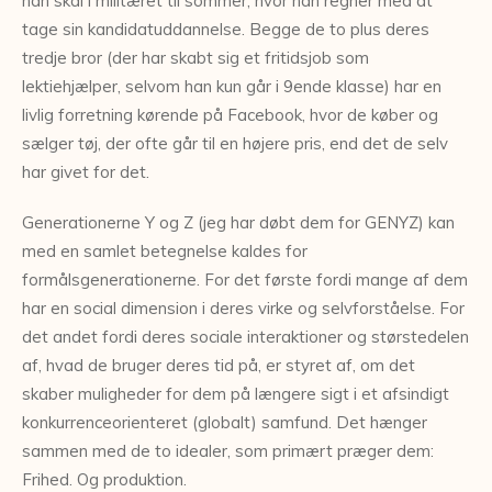
han skal i militæret til sommer, hvor han regner med at
tage sin kandidatuddannelse. Begge de to plus deres
tredje bror (der har skabt sig et fritidsjob som
lektiehjælper, selvom han kun går i 9ende klasse) har en
livlig forretning kørende på Facebook, hvor de køber og
sælger tøj, der ofte går til en højere pris, end det de selv
har givet for det.
Generationerne Y og Z (jeg har døbt dem for GENYZ) kan
med en samlet betegnelse kaldes for
formålsgenerationerne. For det første fordi mange af dem
har en social dimension i deres virke og selvforståelse. For
det andet fordi deres sociale interaktioner og størstedelen
af, hvad de bruger deres tid på, er styret af, om det
skaber muligheder for dem på længere sigt i et afsindigt
konkurrenceorienteret (globalt) samfund. Det hænger
sammen med de to idealer, som primært præger dem:
Frihed. Og produktion.