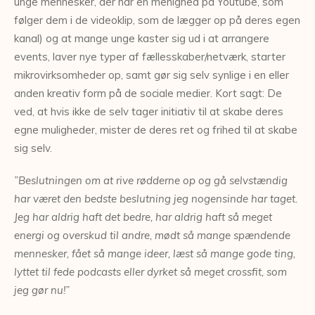
unge mennesker, der har en menighed på Youtube, som
følger dem i de videoklip, som de lægger op på deres egen
kanal) og at mange unge kaster sig ud i at arrangere
events, laver nye typer af fællesskaber/netværk, starter
mikrovirksomheder op, samt gør sig selv synlige i en eller
anden kreativ form på de sociale medier. Kort sagt: De
ved, at hvis ikke de selv tager initiativ til at skabe deres
egne muligheder, mister de deres ret og frihed til at skabe
sig selv.
”Beslutningen om at rive rødderne op og gå selvstændig
har været den bedste beslutning jeg nogensinde har taget.
Jeg har aldrig haft det bedre, har aldrig haft så meget
energi og overskud til andre, mødt så mange spændende
mennesker, fået så mange ideer, læst så mange gode ting,
lyttet til fede podcasts eller dyrket så meget crossfit, som
jeg gør nu!”