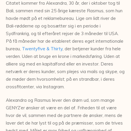
Citatet kommer fra Alexandra, 30 år, der i oktober tog til
Bali, sammen med sin 25 årige kæreste Rasmus, som hun
havde mødt på et reklamebureau. Lige om lidt river de
Bali-rødderne op og bosætter sig i en periode i
Sydfrankrig, og til efteråret rejser de 3 måneder til USA.
På få måneder har de etableret deres eget internationale
bureau,
Twentyfive & Thirty
, der betjener kunder fra hele
verden. Uden at bruge en krone i markedsføring. Uden at
alliere sig med en kapitalfond eller en investor. Deres
netværk er deres kunder, som plejes via mails og skype, og
de møder dem hvorsomhelst; på en strandbar, i deres
crossfitcenter, via Instagram.
Alexandra og Rasmus lever den drøm ud, som mange
GENYZ’er ønsker at være en del af. Friheden til at være
hvor de vil, sammen med de partnere de ønsker, mens de
laver det de har lyst til og på de præmisser, som de trives
bedst med. Målet er max frihed og uafhængighed af