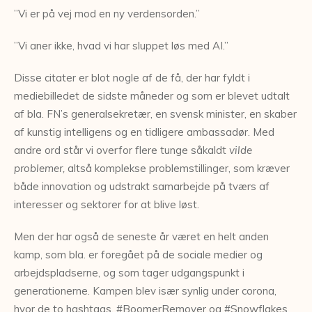
”Vi er på vej mod en ny verdensorden.”
”Vi aner ikke, hvad vi har sluppet løs med AI.”
Disse citater er blot nogle af de få, der har fyldt i
mediebilledet de sidste måneder og som er blevet udtalt
af bla. FN’s generalsekretær, en svensk minister, en skaber
af kunstig intelligens og en tidligere ambassadør. Med
andre ord står vi overfor flere tunge såkaldt
vilde
problemer,
altså komplekse problemstillinger, som kræver
både innovation og udstrakt samarbejde på tværs af
interesser og sektorer for at blive løst.
Men der har også de seneste år været en helt anden
kamp, som bla. er foregået på de sociale medier og
arbejdspladserne, og som tager udgangspunkt i
generationerne. Kampen blev især synlig under corona,
hvor de to hashtags, #BoomerRemover og #Snowflakes