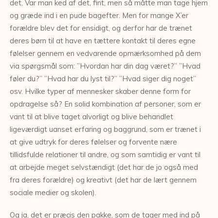
det. Var man ked af det, fint, men så måtte man tage hjem
og græde ind i en pude bagefter. Men for mange X’er
forældre blev det for ensidigt, og derfor har de trænet
deres børn til at have en tættere kontakt til deres egne
følelser gennem en vedvarende opmærksomhed på dem
via spørgsmål som: ”Hvordan har din dag været?” ”Hvad
føler du?” ”Hvad har du lyst til?” ”Hvad siger dig noget”
osv. Hvilke typer af mennesker skaber denne form for
opdragelse så? En solid kombination af personer, som er
vant til at blive taget alvorligt og blive behandlet
ligeværdigt uanset erfaring og baggrund, som er trænet i
at give udtryk for deres følelser og forvente nære
tillidsfulde relationer til andre, og som samtidig er vant til
at arbejde meget selvstændigt (det har de jo også med
fra deres forældre) og kreativt (det har de lært gennem
sociale medier og skolen).
Og ja, det er præcis den pakke, som de tager med ind på