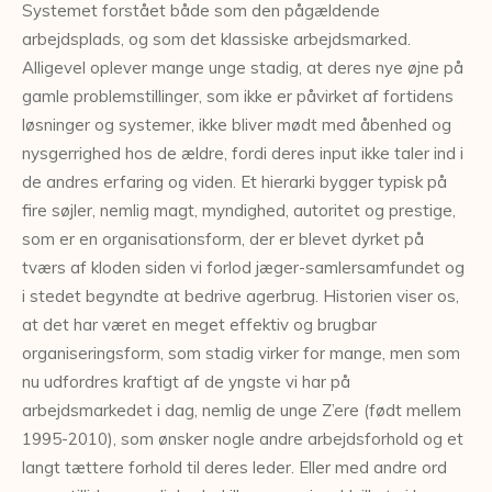
Systemet forstået både som den pågældende
arbejdsplads, og som det klassiske arbejdsmarked.
Alligevel oplever mange unge stadig, at deres nye øjne på
gamle problemstillinger, som ikke er påvirket af fortidens
løsninger og systemer, ikke bliver mødt med åbenhed og
nysgerrighed hos de ældre, fordi deres input ikke taler ind i
de andres erfaring og viden. Et hierarki bygger typisk på
fire søjler, nemlig magt, myndighed, autoritet og prestige,
som er en organisationsform, der er blevet dyrket på
tværs af kloden siden vi forlod jæger-samlersamfundet og
i stedet begyndte at bedrive agerbrug. Historien viser os,
at det har været en meget effektiv og brugbar
organiseringsform, som stadig virker for mange, men som
nu udfordres kraftigt af de yngste vi har på
arbejdsmarkedet i dag, nemlig de unge Z’ere (født mellem
1995-2010), som ønsker nogle andre arbejdsforhold og et
langt tættere forhold til deres leder. Eller med andre ord