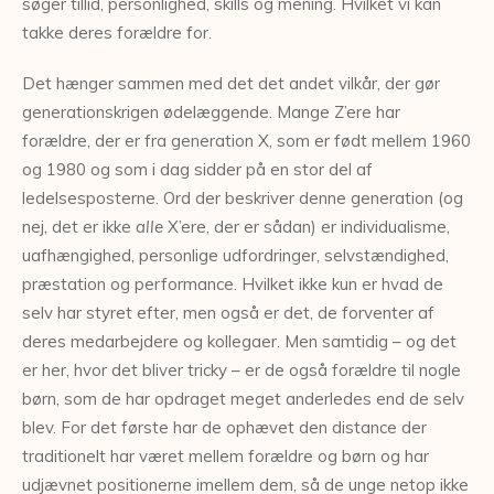
søger tillid, personlighed, skills og mening. Hvilket vi kan
takke deres forældre for.
Det hænger sammen med det det andet vilkår, der gør
generationskrigen ødelæggende. Mange Z’ere har
forældre, der er fra generation X, som er født mellem 1960
og 1980 og som i dag sidder på en stor del af
ledelsesposterne. Ord der beskriver denne generation (og
nej, det er ikke
alle
X’ere, der er sådan) er individualisme,
uafhængighed, personlige udfordringer, selvstændighed,
præstation og performance. Hvilket ikke kun er hvad de
selv har styret efter, men også er det, de forventer af
deres medarbejdere og kollegaer. Men samtidig – og det
er her, hvor det bliver tricky – er de også forældre til nogle
børn, som de har opdraget meget anderledes end de selv
blev. For det første har de ophævet den distance der
traditionelt har været mellem forældre og børn og har
udjævnet positionerne imellem dem, så de unge netop ikke