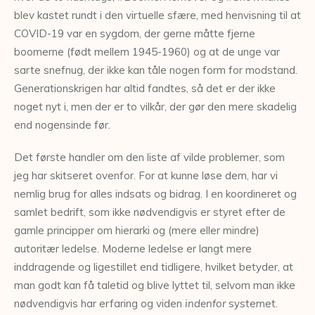
blev kastet rundt i den virtuelle sfære, med henvisning til at
COVID-19 var en sygdom, der gerne måtte fjerne
boomerne (født mellem 1945-1960) og at de unge var
sarte snefnug, der ikke kan tåle nogen form for modstand.
Generationskrigen har altid fandtes, så det er der ikke
noget nyt i, men der er to vilkår, der gør den mere skadelig
end nogensinde før.
Det første handler om den liste af vilde problemer, som
jeg har skitseret ovenfor. For at kunne løse dem, har vi
nemlig brug for alles indsats og bidrag. I en koordineret og
samlet bedrift, som ikke nødvendigvis er styret efter de
gamle principper om hierarki og (mere eller mindre)
autoritær ledelse. Moderne ledelse er langt mere
inddragende og ligestillet end tidligere, hvilket betyder, at
man godt kan få taletid og blive lyttet til, selvom man ikke
nødvendigvis har erfaring og viden
indenfor
systemet.