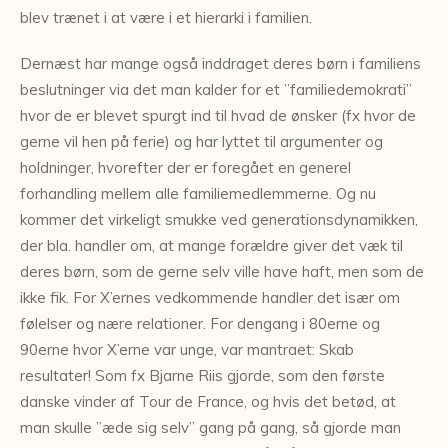
blev trænet i at være i et hierarki i familien.
Dernæst har mange også inddraget deres børn i familiens
beslutninger via det man kalder for et ”familiedemokrati”
hvor de er blevet spurgt ind til hvad de ønsker (fx hvor de
gerne vil hen på ferie) og har lyttet til argumenter og
holdninger, hvorefter der er foregået en generel
forhandling mellem alle familiemedlemmerne. Og nu
kommer det virkeligt smukke ved generationsdynamikken,
der bla. handler om, at mange forældre giver det væk til
deres børn, som de gerne selv ville have haft, men som de
ikke fik. For X’ernes vedkommende handler det især om
følelser og nære relationer. For dengang i 80erne og
90erne hvor X’erne var unge, var mantraet: Skab
resultater! Som fx Bjarne Riis gjorde, som den første
danske vinder af Tour de France, og hvis det betød, at
man skulle ”æde sig selv” gang på gang, så gjorde man