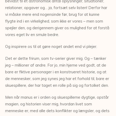
bevidst til et astronomisk antal oplysninger, situationer,
relationer, opgaver og… ja, fortsæt selv listen! Derfor har
vi måske mere end nogensinde før, brug for at kunne
flygte ind i en virkelighed, som ikke er vores – men som
spejler den, og derigennem giver os mulighed for at forstå
vores eget liv en smule bedre.
Og inspirere os til at gøre noget andet end vi plejer.
Det er dette frirum, som tv-serier giver mig. Og – tænker
jeg – millioner af andre. For jo, min hjerne ved godt, at de
bare er fiktive personager i en konstrueret historie, og at
de mennesker, som jeg synes jeg har et forhold til, bare er
skuespillere, der har taget en rolle på sig og fortolket den.
Men når manus er i orden og skuespillerne dygtige, opstår
magien, og historien viser mig, hvordan livet som
menneske er, med alle dets konflikter og længsler, og dets