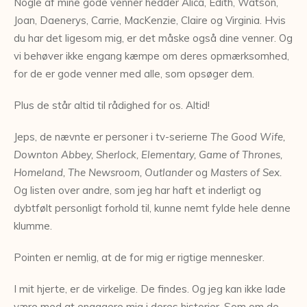
Nogle af mine gode venner hedder Alica, Edith, Watson,
Joan, Daenerys, Carrie, MacKenzie, Claire og Virginia. Hvis
du har det ligesom mig, er det måske også dine venner. Og
vi behøver ikke engang kæmpe om deres opmærksomhed,
for de er gode venner med alle, som opsøger dem.
Plus de står altid til rådighed for os. Altid!
Jeps, de nævnte er personer i tv-serierne
The Good Wife,
Downton Abbey, Sherlock, Elementary, Game of Thrones,
Homeland, The Newsroom, Outlander
og
Masters of Sex.
Og listen over andre, som jeg har haft et inderligt og
dybtfølt personligt forhold til, kunne nemt fylde hele denne
klumme.
Pointen er nemlig, at de for mig
er
rigtige mennesker.
I mit hjerte, er de virkelige. De findes. Og jeg kan ikke lade
være med at engagere mig i deres historier. Som om de