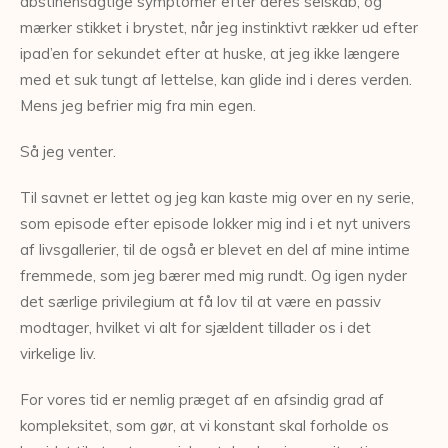
abstinensagtige symptomer efter deres selskab, og
mærker stikket i brystet, når jeg instinktivt rækker ud efter
ipad’en for sekundet efter at huske, at jeg ikke længere
med et suk tungt af lettelse, kan glide ind i deres verden.
Mens jeg befrier mig fra min egen.
Så jeg venter.
Til savnet er lettet og jeg kan kaste mig over en ny serie,
som episode efter episode lokker mig ind i et nyt univers
af livsgallerier, til de også er blevet en del af mine intime
fremmede, som jeg bærer med mig rundt. Og igen nyder
det særlige privilegium at få lov til at være en passiv
modtager, hvilket vi alt for sjældent tillader os i det
virkelige liv.
For vores tid er nemlig præget af en afsindig grad af
kompleksitet, som gør, at vi konstant skal forholde os