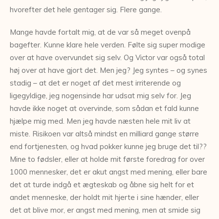
hvorefter det hele gentager sig. Flere gange.
Mange havde fortalt mig, at de var så meget ovenpå
bagefter. Kunne klare hele verden. Følte sig super modige
over at have overvundet sig selv. Og Victor var også total
høj over at have gjort det. Men jeg? Jeg syntes – og synes
stadig – at det er noget af det mest irriterende og
ligegyldige, jeg nogensinde har udsat mig selv for. Jeg
havde ikke noget at overvinde, som sådan et fald kunne
hjælpe mig med. Men jeg havde næsten hele mit liv at
miste. Risikoen var altså mindst en milliard gange større
end fortjenesten, og hvad pokker kunne jeg bruge det til??
Mine to fødsler, eller at holde mit første foredrag for over
1000 mennesker, det er akut angst med mening, eller bare
det at turde indgå et ægteskab og åbne sig helt for et
andet menneske, der holdt mit hjerte i sine hænder, eller
det at blive mor, er angst med mening, men at smide sig