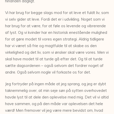
hinanden dagligt.
Vi har brug for begge slags mod for at leve et fuldt liv, som
vi selv gider at leve. Fordi det er i udvikling. Noget som vi
har brug for at være, for at føle os levende og vibrerende
af lyst. Og vi kvinder har en historisk enestående mulighed
for at gøre modet til vores egen strategi. Aldrig tidligere
har vi været så frie og magtfulde til at skabe os den
virkelighed og det liv, som vi ønsker skal være vores. Men vi
skal have modet til at turde gå efter det. Og til at turde
sætte dagsordenen – også selvom det fordrer noget af
andre. Også selvom nogle vil forkaste os for det.
Jeg fortryder på ingen måde at jeg sprang, og jeg er dybt
taknemmelig over, at min seje søn på sytten overhovedet
havde lyst til at dele den oplevelse med mig. Det vil vi altid
have sammen, og på den måde var oplevelsen det hele
værd! Men fremover vil jeg være mere bevidst om, hvad