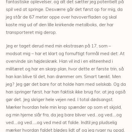
fantastiske oplevelser, og alt det sætter jeg potentielt på
spil ved at springe. Desværre går det først op for mig, da
jeg står de 67 meter oppe over havoverfladen og skal
kaste mig ud af den lille knirkende metalboks, der har
transporteret mig derop.
Jeg er taget derud med min ekstrasøn på 17, som –
modsat mig – har et klart og fornuftigt formål med det: At
overvinde sin højdeskræk. Han vil ind i en eliteenhed i
militæret og har en skarp plan, hvor dette er første trin, så
han kan blive til det, han drømmer om. Smart tænkt. Men
jeg? Jeg gør det bare for at holde ham med selskab. Og da
han springer først, har han faktisk ikke brug for, at jeg også
gør det. Jeg skriger hele vejen ned. I total dødsangst.
Mærker hvordan hele min krop spænder op som et skjold,
og min hjerne slår fra, da jeg bare bliver ved…og ved….og
ved….og ved…..og ved med at falde. Indtil jeg pludselig
mærker hvordan faldet blødes lidt af og jeg ryger nu opad,