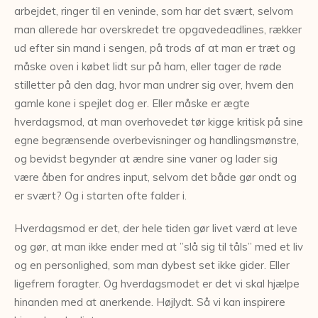
arbejdet, ringer til en veninde, som har det svært, selvom
man allerede har overskredet tre opgavedeadlines, rækker
ud efter sin mand i sengen, på trods af at man er træt og
måske oven i købet lidt sur på ham, eller tager de røde
stilletter på den dag, hvor man undrer sig over, hvem den
gamle kone i spejlet dog er. Eller måske er ægte
hverdagsmod, at man overhovedet tør kigge kritisk på sine
egne begrænsende overbevisninger og handlingsmønstre,
og bevidst begynder at ændre sine vaner og lader sig
være åben for andres input, selvom det både gør ondt og
er svært? Og i starten ofte falder i.
Hverdagsmod er det, der hele tiden gør livet værd at leve
og gør, at man ikke ender med at ”slå sig til tåls” med et liv
og en personlighed, som man dybest set ikke gider. Eller
ligefrem foragter. Og hverdagsmodet er det vi skal hjælpe
hinanden med at anerkende. Højlydt. Så vi kan inspirere