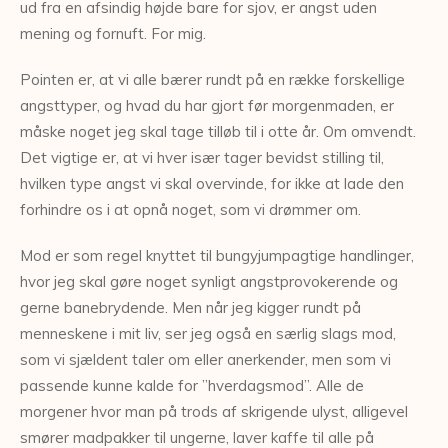
ud fra en afsindig højde bare for sjov, er angst uden
mening og fornuft. For mig.
Pointen er, at vi alle bærer rundt på en række forskellige
angsttyper, og hvad du har gjort før morgenmaden, er
måske noget jeg skal tage tilløb til i otte år. Om omvendt.
Det vigtige er, at vi hver især tager bevidst stilling til,
hvilken type angst vi skal overvinde, for ikke at lade den
forhindre os i at opnå noget, som vi drømmer om.
Mod er som regel knyttet til bungyjumpagtige handlinger,
hvor jeg skal gøre noget synligt angstprovokerende og
gerne banebrydende. Men når jeg kigger rundt på
menneskene i mit liv, ser jeg også en særlig slags mod,
som vi sjældent taler om eller anerkender, men som vi
passende kunne kalde for ”hverdagsmod”. Alle de
morgener hvor man på trods af skrigende ulyst, alligevel
smører madpakker til ungerne, laver kaffe til alle på