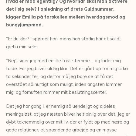
Hvad er mod egentlig? Og hvornår skal man aktivere
det i sig selv? I anledning af årets Guldnummer,
kigger Emilia på forskellen mellem hverdagsmod og
bungyjumpmod.
”Er du klar?” spørger han, mens han stadig har et solidt
greb i min sele.
”Nej”, siger jeg med en lille fast stemme – og lader mig
falde. For jeg bliver aldrig klar. Det er gået op for mig cirka
to sekunder før, og derfor må jeg bare se at få det
overstået så hurtigt som muligt, inden angsten lammer
mig, og fornuften rammer mit beslutningscenter.
Det jeg har gang i, er nemlig så uendeligt og aldeles
meningsløst, at jeg næsten bliver helt pinlig over det. Jeg er
dybt taknemmelig over mit liv, der er fyldt op med nære og
gode relationer, et spændende arbejde og en masse