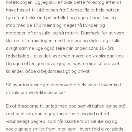
hotellobbyen. Og jeg skulle holde dette foredrag efter at
have hastet til lufthavnen fra Odense, fløjet hele natten,
lige nå at tjekke ind på hotellet og tage et bad, før jeg
stod med de 170 mænd og meget få kvinder, og
morgenen efter skulle jeg så retur til Danmark, for at være
klar om eftermiddagen med flere ord og slides, og skulle i
øvrigt samme uge også fejre min anden søns 18- års
fødselsdag – plus det løse med møder og kronikdeadlines.
Og ugen efter igen havde jeg en næsten lige så presset
kalender, både arbejdsmæssigt og privat.
Så hvordan kunne jeg overhovedet selv være troværdig til
at tale om work-life balance?
En af årsagerne til, at jeg med god samvittighed kunne stå
i mit budskab, var, at jeg kunne læne mig ind i et ret
vidunderligt begreb, som får skuldre til at sænke sig og
nogle gange smilet frem, men som i hvert fald giver plads