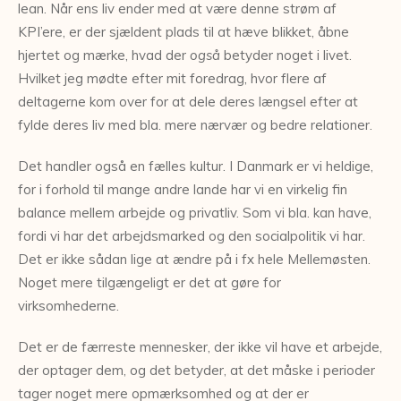
lean. Når ens liv ender med at være denne strøm af
KPI’ere, er der sjældent plads til at hæve blikket, åbne
hjertet og mærke, hvad der
også
betyder noget i livet.
Hvilket jeg mødte efter mit foredrag, hvor flere af
deltagerne kom over for at dele deres længsel efter at
fylde deres liv med bla. mere nærvær og bedre relationer.
Det handler også en fælles kultur. I Danmark er vi heldige,
for i forhold til mange andre lande har vi en virkelig fin
balance mellem arbejde og privatliv. Som vi bla. kan have,
fordi vi har det arbejdsmarked og den socialpolitik vi har.
Det er ikke sådan lige at ændre på i fx hele Mellemøsten.
Noget mere tilgængeligt er det at gøre for
virksomhederne.
Det er de færreste mennesker, der ikke vil have et arbejde,
der optager dem, og det betyder, at det måske i perioder
tager noget mere opmærksomhed og at der er