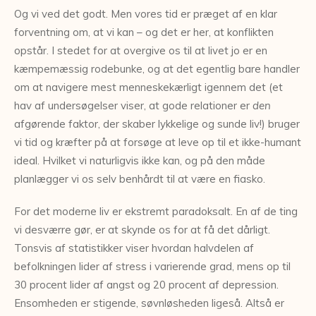
Og vi ved det godt. Men vores tid er præget af en klar
forventning om, at vi kan – og det er her, at konflikten
opstår. I stedet for at overgive os til at livet jo er en
kæmpemæssig rodebunke, og at det egentlig bare handler
om at navigere mest menneskekærligt igennem det (et
hav af undersøgelser viser, at gode relationer er
den
afgørende faktor, der skaber lykkelige og sunde liv!) bruger
vi tid og kræfter på at forsøge at leve op til et ikke-humant
ideal. Hvilket vi naturligvis ikke kan, og på den måde
planlægger vi os selv benhårdt til at være en fiasko.
For det moderne liv er ekstremt paradoksalt. En af de ting
vi desværre gør, er at skynde os for at få det dårligt.
Tonsvis af statistikker viser hvordan halvdelen af
befolkningen lider af stress i varierende grad, mens op til
30 procent lider af angst og 20 procent af depression.
Ensomheden er stigende, søvnløsheden ligeså. Altså er