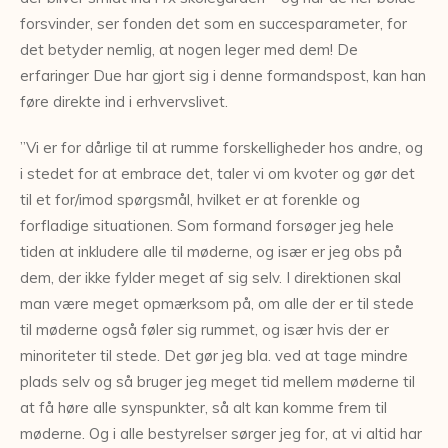
forsvinder, ser fonden det som en succesparameter, for
det betyder nemlig, at nogen leger med dem! De
erfaringer Due har gjort sig i denne formandspost, kan han
føre direkte ind i erhvervslivet.
”Vi er for dårlige til at rumme forskelligheder hos andre, og
i stedet for at embrace det, taler vi om kvoter og gør det
til et for/imod spørgsmål, hvilket er at forenkle og
forfladige situationen. Som formand forsøger jeg hele
tiden at inkludere alle til møderne, og især er jeg obs på
dem, der ikke fylder meget af sig selv. I direktionen skal
man være meget opmærksom på, om alle der er til stede
til møderne også føler sig rummet, og især hvis der er
minoriteter til stede. Det gør jeg bla. ved at tage mindre
plads selv og så bruger jeg meget tid mellem møderne til
at få høre alle synspunkter, så alt kan komme frem til
møderne. Og i alle bestyrelser sørger jeg for, at vi altid har