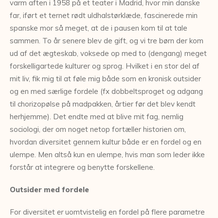
varm aften i 1958 på et teater i Madrid, hvor min danske
far, iført et ternet rødt uldhalstørklæde, fascinerede min
spanske mor så meget, at de i pausen kom til at tale
sammen. To år senere blev de gift, og vi tre børn der kom
ud af det ægteskab, voksede op med to (dengang) meget
forskelligartede kulturer og sprog. Hvilket i en stor del af
mit liv, fik mig til at føle mig både som en kronisk outsider
og en med særlige fordele (fx dobbeltsproget og adgang
til chorizopølse på madpakken, årtier før det blev kendt
herhjemme). Det endte med at blive mit fag, nemlig
sociologi, der om noget netop fortæller historien om,
hvordan diversitet gennem kultur både er en fordel og en
ulempe. Men altså kun en ulempe, hvis man som leder ikke
forstår at integrere og benytte forskellene.
Outsider med fordele
For diversitet
er
uomtvistelig en fordel på flere parametre