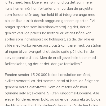
loftet med. Jens Due
er
en høj mand og det samme er
hans humør, når han fortæller om hvordan de projekter,
som fonden står bag, har held til at integrere unge med
bla. en ikke etnisk dansk baggrund gennem sporten. ”Vi
bruger sporten som inklusionsværktøj, og det, der er
genialt ved lige præcis basketball er, at det både kan
spilles som individsport og holdsport, så de, der ikke er
vilde med konkurrencesport, også kan være med, og sådan
at ingen bliver tvunget til at
skulle
spille på hold, før de
selv er parate til det. Men de er alligevel hele tiden med i
fællesskabet, og det er det, der gør forskellen!”
Fonden sender 15-20.000 bolde i cirkulation om året,
hvilket svarer til ca. det samme antal af børn, de årligt har
gennem deres aktiviteter. Som de møder dér, hvor
børnene selv er; skolerne, SFO’en, ungdomsklubberne. Alle
elever får deres egen bold, og så er der også ekstra bolde,
der bliver smidt ind i fx skolegården – og når de her bolde