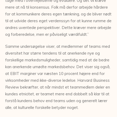
tage med i overvejelserne og evaluere. Og det vil kræve
mere at nå til konsensus. Folk må derfor arbejde hårdere
for at kommunikere deres egen tænkning, og de bliver nødt
til at udvide deres eget verdenssyn for at kunne rumme de
andres uventede perspektiver. Dette kræver mere arbejde
og forberedelse, men er påviseligt værdifuldt.”
Samme undersøgelse viser, at medlemmer af teams med
diversitet har større tendens til at anerkende nye og
forskellige markedsmuligheder, samtidig med at de bedre
kan anerkende umødte markedsbehov. Det viser sig også,
at EBIT marginer var næsten 10 procent højere end for
virksomheder med ikke-diverse ledelse. Harvard Business
Review bekræfter, at når mindst et teammedlem deler en
kundes etnicitet, er teamet mere end dobbelt så klar til at
forstå kundens behov end teams uden og generelt lærer
alle, at kulturelle forskelle betyder noget.