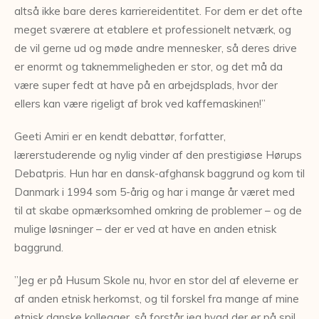
altså ikke bare deres karriereidentitet. For dem er det ofte
meget sværere at etablere et professionelt netværk, og
de vil gerne ud og møde andre mennesker, så deres drive
er enormt og taknemmeligheden er stor, og det må da
være super fedt at have på en arbejdsplads, hvor der
ellers kan være rigeligt af brok ved kaffemaskinen!”
Geeti Amiri er en kendt debattør, forfatter,
lærerstuderende og nylig vinder af den prestigiøse Hørups
Debatpris. Hun har en dansk-afghansk baggrund og kom til
Danmark i 1994 som 5-årig og har i mange år været med
til at skabe opmærksomhed omkring de problemer – og de
mulige løsninger – der er ved at have en anden etnisk
baggrund.
”Jeg er på Husum Skole nu, hvor en stor del af eleverne er
af anden etnisk herkomst, og til forskel fra mange af mine
etnisk danske kollegaer, så forstår jeg hvad der er på spil,