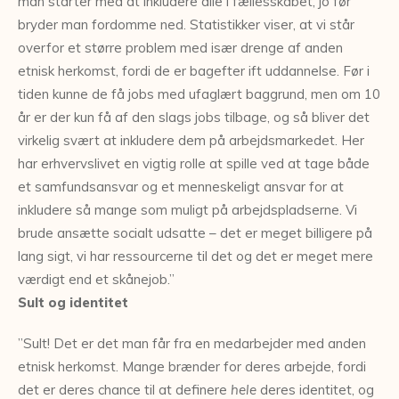
man starter med at inkludere alle i fællesskabet, jo før
bryder man fordomme ned. Statistikker viser, at vi står
overfor et større problem med især drenge af anden
etnisk herkomst, fordi de er bagefter ift uddannelse. Før i
tiden kunne de få jobs med ufaglært baggrund, men om 10
år er der kun få af den slags jobs tilbage, og så bliver det
virkelig svært at inkludere dem på arbejdsmarkedet. Her
har erhvervslivet en vigtig rolle at spille ved at tage både
et samfundsansvar og et menneskeligt ansvar for at
inkludere så mange som muligt på arbejdspladserne. Vi
brude ansætte socialt udsatte – det er meget billigere på
lang sigt, vi har ressourcerne til det og det er meget mere
værdigt end et skånejob.”
Sult og identitet
”Sult! Det er det man får fra en medarbejder med anden
etnisk herkomst. Mange brænder for deres arbejde, fordi
det er deres chance til at definere
hele
deres identitet, og