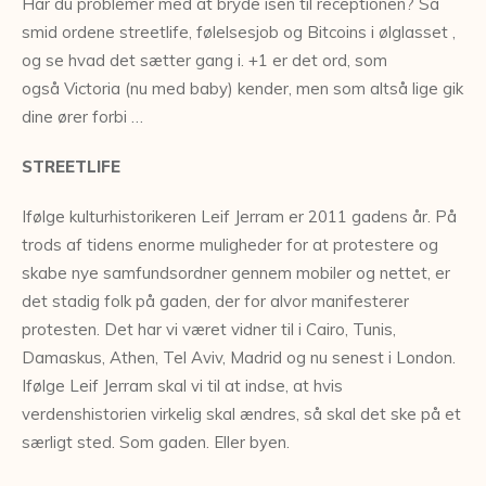
Har du problemer med at bryde isen til receptionen? Så
smid ordene streetlife, følelsesjob og Bitcoins i ølglasset ,
og se hvad det sætter gang i. +1 er det ord, som
også Victoria (nu med baby) kender, men som altså lige gik
dine ører forbi …
STREETLIFE
Ifølge kulturhistorikeren Leif Jerram er 2011 gadens år. På
trods af tidens enorme muligheder for at protestere og
skabe nye samfundsordner gennem mobiler og nettet, er
det stadig folk på gaden, der for alvor manifesterer
protesten. Det har vi været vidner til i Cairo, Tunis,
Damaskus, Athen, Tel Aviv, Madrid og nu senest i London.
Ifølge Leif Jerram skal vi til at indse, at hvis
verdenshistorien virkelig skal ændres, så skal det ske på et
særligt sted. Som gaden. Eller byen.