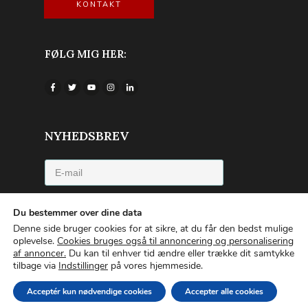
KONTAKT
FØLG MIG HER:
NYHEDSBREV
Jeg accepterer privatlivspolitikken
Du bestemmer over dine data
Denne side bruger cookies for at sikre, at du får den bedst mulige
TILMELD NYHEDSBREVET
oplevelse.
Cookies bruges også til annoncering og personalisering
af annoncer.
Du kan til enhver tid ændre eller trække dit samtykke
tilbage via
Indstillinger
på vores hjemmeside.
Copyright © 2022 | Emilia van Hauen |
Privatlivspolitik
|
Om
Acceptér kun nødvendige cookies
Accepter alle cookies
cookies