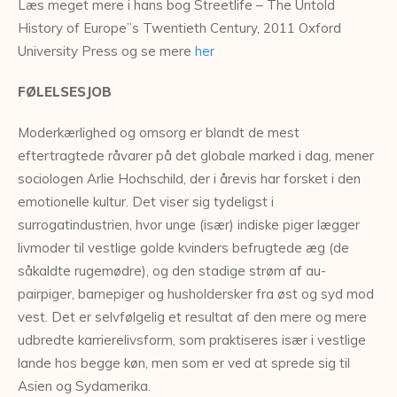
Læs meget mere i hans bog Streetlife – The Untold
History of Europe”s Twentieth Century, 2011 Oxford
University Press og se mere
her
FØLELSESJOB
Moderkærlighed og omsorg er blandt de mest
eftertragtede råvarer på det globale marked i dag, mener
sociologen Arlie Hochschild, der i årevis har forsket i den
emotionelle kultur. Det viser sig tydeligst i
surrogatindustrien, hvor unge (især) indiske piger lægger
livmoder til vestlige golde kvinders befrugtede æg (de
såkaldte rugemødre), og den stadige strøm af au-
pairpiger, barnepiger og husholdersker fra øst og syd mod
vest. Det er selvfølgelig et resultat af den mere og mere
udbredte karrierelivsform, som praktiseres især i vestlige
lande hos begge køn, men som er ved at sprede sig til
Asien og Sydamerika.