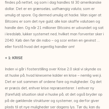
findes på nettet, og som i dag handles til 30 amerikanske
dollar. Det er en grænseløs, uafhængig valuta, som er
umulig at spore. Og dermed umulig at hacke. Man siger at
Bitcoins er som det nye guld; alle kan skaffe valutaen og
handle den. Og når 21 millioner Bitcoins er udvundet og sat
i kredsløb, lukker systemet ned, hvilket man forventer sker i
2040. Køb den før din nabo – og scor enten en gevinst …
eller forstå hvad det egentlig handler om!
+ 1: KRISE
Inden vi går i fosterstilling over Krise 2.0 skal vi skynde os
at huske på, hvad kineserne kalder en krise – nemlig wei ji.
Det er sat sammen af ordene fare og muligheder. Og det
er præcis det, enhver krise repræsenterer. I enhver ny
(farefuld) situation skal vi huske på, at det også bryder op
på de gældende strukturer og systemer, og derfor giver
plads til at nye muligheder ser dagens lys. Tør du, kan du