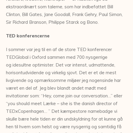
ekstraordinært som talerne, som har indbefattet Bill
Clinton, Bill Gates, Jane Goodall, Frank Gehry, Paul Simon,
Sir Richard Branson, Philippe Starck og Bono.
TED konferencerne
I sommer var jeg til en af de store TED konferencer
TEDGlobal i Oxford sammen med 700 nysgerrige
og idesultne optimister. Det var intenst, udmattende,
horisontudvidende og virkelig sjovt. Det er et de mest
livgivende og opmærksomme miljøer jeg nogensinde har
været en del af. Jeg blev blandt andet mødt med
invitationer som: “Hey, come join our conversation…” eller
“you should meet Lærke – she is the danish director of
TEDxCopenhagen… ” Det kæmpestore namebadge vi
skulle bære hele tiden er din undskyldning for at kunne gå
hen til hvem som helst og være nysgerrig og samtidig få