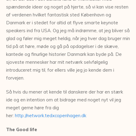
spændende ideer og noget på hjerte, så vi kan vise resten
af verdenen hvilket fantastisk sted København og
Danmark er i stedet for altid at flyve smarte keynote
speakers ind fra USA. Og jeg må indrømme, at jeg bliver så
glad og føler mig meget heldig, når jeg hver dag bruger min
tid på at høre, møde og gå på opdagelser i de skæve,
kantede og finurlige historier Danmark kan byde på. De
sjoveste mennesker har mit netværk selvfølgelig
introduceret mig til, for ellers ville jeg jo kende dem i
forvejen.
Så hvis du mener at kende til danskere der har en stærk
ide og en intention om at bidrage med noget nyt vil jeg
meget gerne høre fra dig
her:
http://network.tedxcopenhagen.dk
The Good life