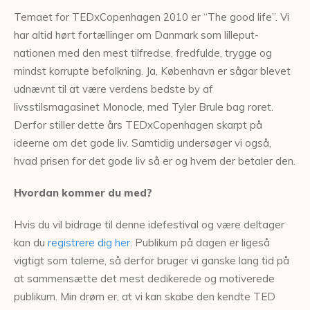
Temaet for TEDxCopenhagen 2010 er “The good life”. Vi
har altid hørt fortællinger om Danmark som lilleput-
nationen med den mest tilfredse, fredfulde, trygge og
mindst korrupte befolkning. Ja, København er sågar blevet
udnævnt til at være verdens bedste by af
livsstilsmagasinet Monocle, med Tyler Brule bag roret.
Derfor stiller dette års TEDxCopenhagen skarpt på
ideerne om det gode liv. Samtidig undersøger vi også,
hvad prisen for det gode liv så er og hvem der betaler den.
Hvordan kommer du med?
Hvis du vil bidrage til denne idefestival og være deltager
kan du
registrere dig her
. Publikum på dagen er ligeså
vigtigt som talerne, så derfor bruger vi ganske lang tid på
at sammensætte det mest dedikerede og motiverede
publikum. Min drøm er, at vi kan skabe den kendte TED