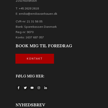
2150 Nordhavn
T: +45 2628 2618
E: emilia@emiliavanhauen.dk
CVR-nr: 21 31 56 05
Bank: Sparekassen Danmark
Reg-nr: 9070
Konto: 1637 687 057
BOOK MIG TIL FOREDRAG
KONTAKT
FØLG MIG HER:
NYHEDSBREV