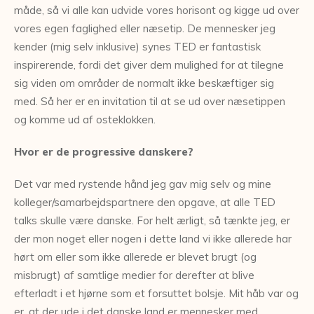
måde, så vi alle kan udvide vores horisont og kigge ud over
vores egen faglighed eller næsetip. De mennesker jeg
kender (mig selv inklusive) synes TED er fantastisk
inspirerende, fordi det giver dem mulighed for at tilegne
sig viden om områder de normalt ikke beskæftiger sig
med. Så her er en invitation til at se ud over næsetippen
og komme ud af osteklokken.
Hvor er de progressive danskere?
Det var med rystende hånd jeg gav mig selv og mine
kolleger/samarbejdspartnere den opgave, at alle TED
talks skulle være danske. For helt ærligt, så tænkte jeg, er
der mon noget eller nogen i dette land vi ikke allerede har
hørt om eller som ikke allerede er blevet brugt (og
misbrugt) af samtlige medier for derefter at blive
efterladt i et hjørne som et forsuttet bolsje. Mit håb var og
er, at der ude i det danske land er mennesker med