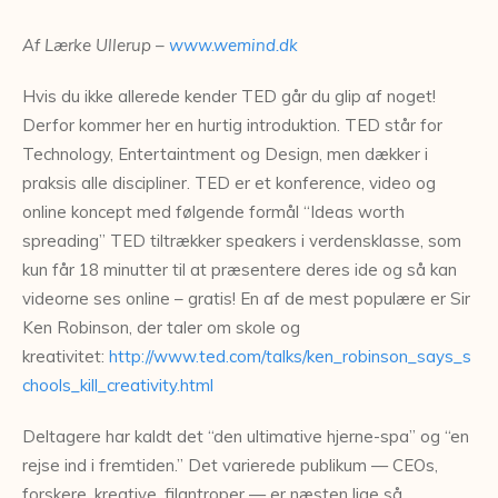
Af Lærke Ullerup –
www.wemind.dk
Hvis du ikke allerede kender TED går du glip af noget!
Derfor kommer her en hurtig introduktion. TED står for
Technology, Entertaintment og Design, men dækker i
praksis alle discipliner. TED er et konference, video og
online koncept med følgende formål “Ideas worth
spreading” TED tiltrækker speakers i verdensklasse, som
kun får 18 minutter til at præsentere deres ide og så kan
videorne ses online – gratis! En af de mest populære er Sir
Ken Robinson, der taler om skole og
kreativitet:
http://www.ted.com/talks/ken_robinson_says_s
chools_kill_creativity.html
Deltagere har kaldt det “den ultimative hjerne-spa” og “en
rejse ind i fremtiden.” Det varierede publikum — CEOs,
forskere, kreative, filantroper — er næsten lige så