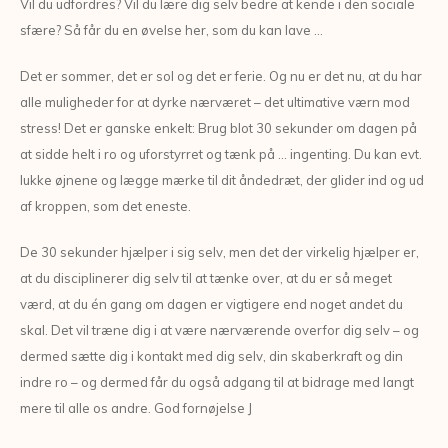
Vil du udfordres? Vil du lære dig selv bedre at kende i den sociale
sfære? Så får du en øvelse her, som du kan lave …
Det er sommer, det er sol og det er ferie. Og nu er det nu, at du har
alle muligheder for at dyrke nærværet – det ultimative værn mod
stress! Det er ganske enkelt: Brug blot 30 sekunder om dagen på
at sidde helt i ro og uforstyrret og tænk på … ingenting. Du kan evt.
lukke øjnene og lægge mærke til dit åndedræt, der glider ind og ud
af kroppen, som det eneste.
De 30 sekunder hjælper i sig selv, men det der virkelig hjælper er,
at du disciplinerer dig selv til at tænke over, at du er så meget
værd, at du én gang om dagen er vigtigere end noget andet du
skal. Det vil træne dig i at være nærværende overfor dig selv – og
dermed sætte dig i kontakt med dig selv, din skaberkraft og din
indre ro – og dermed får du også adgang til at bidrage med langt
mere til alle os andre. God fornøjelse J