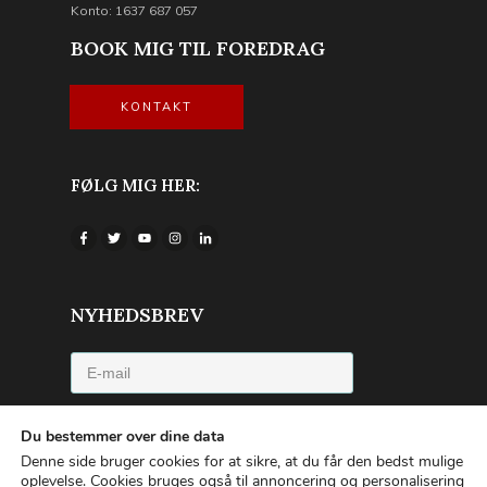
Konto: 1637 687 057
BOOK MIG TIL FOREDRAG
KONTAKT
FØLG MIG HER:
NYHEDSBREV
Jeg accepterer privatlivspolitikken
Du bestemmer over dine data
Denne side bruger cookies for at sikre, at du får den bedst mulige
TILMELD NYHEDSBREVET
oplevelse.
Cookies bruges også til annoncering og personalisering