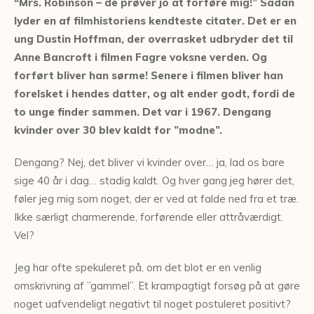
“Mrs. Robinson – de prøver jo at forføre mig!” Sådan
lyder en af filmhistoriens kendteste citater. Det er en
ung Dustin Hoffman, der overrasket udbryder det til
Anne Bancroft i filmen Fagre voksne verden. Og
forført bliver han sørme! Senere i filmen bliver han
forelsket i hendes datter, og alt ender godt, fordi de
to unge finder sammen. Det var i 1967. Dengang
kvinder over 30 blev kaldt for ”modne”.
Dengang? Nej, det bliver vi kvinder over… ja, lad os bare
sige 40 år i dag… stadig kaldt. Og hver gang jeg hører det,
føler jeg mig som noget, der er ved at falde ned fra et træ.
Ikke særligt charmerende, forførende eller attråværdigt.
Vel?
Jeg har ofte spekuleret på, om det blot er en venlig
omskrivning af ”gammel”. Et krampagtigt forsøg på at gøre
noget uafvendeligt negativt til noget postuleret positivt?