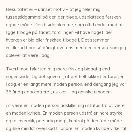
Resultatet er – uanset motiv – at jeg føler mig
tusseældgammel på den der bløde, udsplattede fersken-
agtige måde. Den bløde blomme, som altid ender med at
ligge tilbage på fadet, fordi ingen vil have noget, der
hverken er bid eller friskhed tilbage i. Det stemmer
imidlertid bare så dårligt overens med den person, som jeg
oplever at være i dag.
Tværtimod føler jeg mig mere frisk og bidagtig end
nogensinde. Og det sjove er, at det helt sikkert er fordi jeg
i dag, er en langt mere moden person, end dengang jeg var
25 år og egocentreret, usikker – og ganske umoden!
At være en moden person adskiller sig i status fra at være
en moden kvinde. En moden person udstråler indre styrke
og ro, overblik, personlig magt, kontrol på den fede måde
og ikke mindst overskud til andre. En moden kvinde virker til