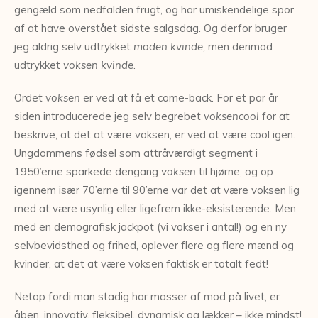
gengæld som nedfalden frugt, og har umiskendelige spor
af at have overstået sidste salgsdag. Og derfor bruger
jeg aldrig selv udtrykket
moden kvinde,
men derimod
udtrykket
voksen kvinde
.
Ordet
voksen
er ved at få et come-back. For et par år
siden introducerede jeg selv begrebet
voksencool
for at
beskrive, at det at være voksen, er ved at være cool igen.
Ungdommens fødsel som attråværdigt segment i
1950’erne sparkede dengang
voksen
til hjørne, og op
igennem især 70’erne til 90’erne var det at være voksen lig
med at være usynlig eller ligefrem ikke-eksisterende. Men
med en demografisk jackpot (vi vokser i antal!) og en ny
selvbevidsthed og frihed, oplever flere og flere mænd og
kvinder, at det at være voksen faktisk er totalt fedt!
Netop fordi man stadig har masser af mod på livet, er
åben, innovativ, fleksibel, dynamisk og lækker – ikke mindst!