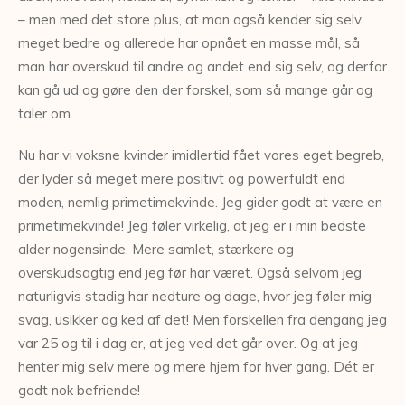
– men med det store plus, at man også kender sig selv
meget bedre og allerede har opnået en masse mål, så
man har overskud til andre og andet end sig selv, og derfor
kan gå ud og gøre den der forskel, som så mange går og
taler om.
Nu har vi voksne kvinder imidlertid fået vores eget begreb,
der lyder så meget mere positivt og powerfuldt end
moden, nemlig primetimekvinde. Jeg gider godt at være en
primetimekvinde! Jeg føler virkelig, at jeg er i min bedste
alder nogensinde. Mere samlet, stærkere og
overskudsagtig end jeg før har været. Også selvom jeg
naturligvis stadig har nedture og dage, hvor jeg føler mig
svag, usikker og ked af det! Men forskellen fra dengang jeg
var 25 og til i dag er, at jeg ved det går over. Og at jeg
henter mig selv mere og mere hjem for hver gang. Dét er
godt nok befriende!