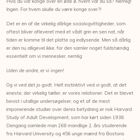
Hvis du var konge over en øde ø, hvem var du så? Nemlig!
Ingen. For hvem skulle du være konge over?!
Det er en af de virkelig dårlige sociologvittigheder, som
oftest bliver afleveret med et vådt grin en sen nat, når
tiden er komme til det platte og indlysende. Men så dårlig
er den nu alligevel ikke, for den samler noget fuldstændig
essentielt om vi mennesker, nemlig:
Uden de andre, er vi ingen!
Og vi ved det jo godt. Helt instinktivt ved vi godt, at det
eneste, der virkelig tæller, er vores relationer. Det er blevet
bevist i utallige undersøgelser, og et af de mest
imponerende studier over deres betydning er nok Harvard
Study of Adult Development, som har kørt siden 1938.
Dengang samlede man 268 mandlige 2. års studerende
fra Harvard University og 456 unge mænd fra Bostons