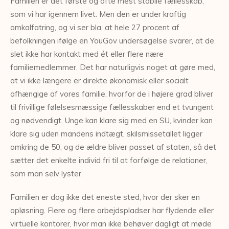
Familien er det første og ofte mest stabile fællesskab,
som vi har igennem livet. Men den er under kraftig
omkalfatring, og vi ser bla, at hele 27 procent af
befolkningen ifølge en YouGov undersøgelse svarer, at de
slet ikke har kontakt med ét eller flere nære
familiemedlemmer. Det har naturligvis noget at gøre med,
at vi ikke længere er direkte økonomisk eller socialt
afhængige af vores familie, hvorfor de i højere grad bliver
til frivillige følelsesmæssige fællesskaber end et tvungent
og nødvendigt. Unge kan klare sig med en SU, kvinder kan
klare sig uden mandens indtægt, skilsmissetallet ligger
omkring de 50, og de ældre bliver passet af staten, så det
sætter det enkelte individ fri til at forfølge de relationer,
som man selv lyster.
Familien er dog ikke det eneste sted, hvor der sker en
opløsning. Flere og flere arbejdspladser har flydende eller
virtuelle kontorer, hvor man ikke behøver dagligt at møde