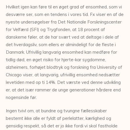
Hvilket igen kan føre til en øget grad af ensomhed, som vi
desværre ser, som en tendens i vores tid. Fx viser en af de
nyeste undersøgelser fra Det Nationale Forskningscenter
for Velfærd (SFI) og Trygfonden, at 18 procent af
danskerne føler, at de har svært ved at deltage i dele af
det hverdagsliv, som ellers er almindeligt for de fleste i
Danmark. Ufrivillig langvarig ensomhed kan medføre for
tidlig død, en øget risiko for hjerte-kar sygdomme,
alzheimers, forhøjet blodtryk og forskning fra University of
Chicago viser, at langvarig, ufrivillig ensomhed nedsætter
levetiden med op ti 14%. Det værste ved denne udvikling
er, at det især rammer de unge generationer hårdere end
nogensinde før.
Ingen tvivl om, at bundne og tvungne fællesskaber
bestemt ikke alle er fyldt af perlelatter, kærlighed og
gensidig respekt, så det er jo ikke fordi vi
skal
fastholde