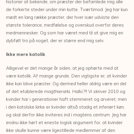
historier at bekende, om præster der befamlede mig alle
de forkerte steder under min kutte. Tværtimod. Jeg har kun
mødt en lang række præster, der hver især udviste den
største tolerance, medfølelse og overskud overfor deres
medmennesker. Og som har været med til at give mig en
dybfølt tro på noget, der er større end mig selv.
Ikke mere katolik
Alligevel er det mange år siden, at jeg ophørte med at
være katolik. Af mange grunde. Den vigtigste er, at kvinder
ikke kan blive præster. Og dermed heller aldrig være en del
af det etablerede magthierarki. Hallo?!! Vi skriver 2010 og
kvinder har i generationer haft stemmeret og arveret, men
i den katolske kirke er kvinder altså stadig et inferiørt køn,
og skal derfor ikke inviteres ind i magtens centrum. Jeg har
endnu ikke hørt et eneste logisk argument for, at kvinder
ikke skulle kunne være ligestillede medlemmer af den