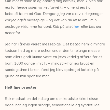
Min mor er spansk og opdrog mig katolsk, men kirken har
jeg for længe siden vinket farvel til – omend jeg har
beholdt troen på Gud. Dengang jeg var aktiv kirkegænger,
var jeg også messepige – og det kan du læse om i min
oestrogen-klumme for april. Klik på sitet
her
eller læs den
nedenfor.
Jeg har i årevis været messepige. Det betød nemlig mindre
kedsomhed og mere action under den timelange messe,
som ellers godt kunne være en jævn kedelig affære for et
barn. 1000 gange i mit liv – mindst! – har jeg brugt en
søndagstime i kirken, fordi jeg blev opdraget katolsk på
grund af min spanske mor.
Helt fine præster
Stik modsat en del indlæg om den katolske kirke i disse
dage, har jeg ingen slibrige, sensationelle og syndefulde