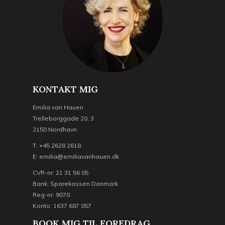
KONTAKT MIG
Emilia van Hauen
Trelleborggade 20, 3
2150 Nordhavn
T: +45 2628 2618
E: emilia@emiliavanhauen.dk
CVR-nr: 21 31 56 05
Bank: Sparekassen Danmark
Reg-nr: 9070
Konto: 1637 687 057
BOOK MIG TIL FOREDRAG