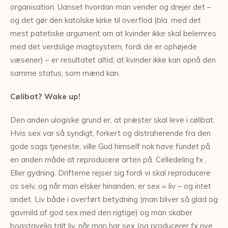
organisation. Uanset hvordan man vender og drejer det –
og det gør den katolske kirke til overflod (bla. med det
mest patetiske argument om at kvinder ikke skal belemres
med det verdslige magtsystem, fordi de er ophøjede
væsener) – er resultatet altid, at kvinder ikke kan opnå den
samme status, som mænd kan.
Cølibat? Wake up!
Den anden ulogiske grund er, at præster skal leve i cølibat.
Hvis sex var så syndigt, forkert og distraherende fra den
gode sags tjeneste, ville Gud himself nok have fundet på
en anden måde at reproducere arten på. Celledeling fx .
Eller gydning. Drifterne rejser sig fordi vi skal reproducere
os selv, og når man elsker hinanden, er sex = liv – og intet
andet. Liv både i overført betydning (man bliver så glad og
gavmild af god sex med den rigtige) og man skaber
bogstavelig talt liv, når man har sex (og producerer fx nye