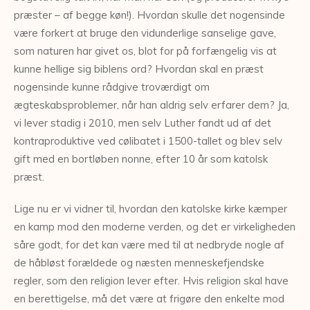
præster – af begge køn!). Hvordan skulle det nogensinde
være forkert at bruge den vidunderlige sanselige gave,
som naturen har givet os, blot for på forfængelig vis at
kunne hellige sig biblens ord? Hvordan skal en præst
nogensinde kunne rådgive troværdigt om
ægteskabsproblemer, når han aldrig selv erfarer dem? Ja,
vi lever stadig i 2010, men selv Luther fandt ud af det
kontraproduktive ved cølibatet i 1500-tallet og blev selv
gift med en bortløben nonne, efter 10 år som katolsk
præst.
Lige nu er vi vidner til, hvordan den katolske kirke kæmper
en kamp mod den moderne verden, og det er virkeligheden
såre godt, for det kan være med til at nedbryde nogle af
de håbløst forældede og næsten menneskefjendske
regler, som den religion lever efter. Hvis religion skal have
en berettigelse, må det være at frigøre den enkelte mod