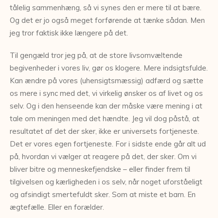
tålelig sammenhæng, så vi synes den er mere til at bære.
Og det er jo også meget forførende at tænke sådan. Men
jeg tror faktisk ikke længere på det.
Til gengæld tror jeg på, at de store livsomvæltende
begivenheder i vores liv, gør os klogere. Mere indsigtsfulde.
Kan ændre på vores (uhensigtsmæssig) adfærd og sætte
os mere i sync med det, vi virkelig ønsker os af livet og os
selv. Og i den henseende kan der måske være mening i at
tale om meningen med det hændte. Jeg vil dog påstå, at
resultatet af det der sker, ikke er universets fortjeneste.
Det er vores egen fortjeneste. For i sidste ende går alt ud
på, hvordan vi vælger at reagere på det, der sker. Om vi
bliver bitre og menneskefjendske – eller finder frem til
tilgivelsen og kærligheden i os selv, når noget uforståeligt
og afsindigt smertefuldt sker. Som at miste et barn. En
ægtefælle. Eller en forælder.