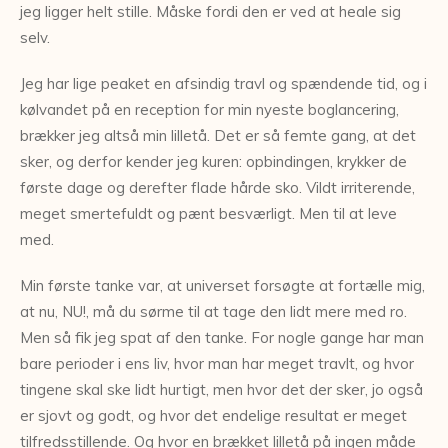
jeg ligger helt stille. Måske fordi den er ved at heale sig
selv.
Jeg har lige peaket en afsindig travl og spændende tid, og i
kølvandet på en reception for min nyeste boglancering,
brækker jeg altså min lilletå. Det er så femte gang, at det
sker, og derfor kender jeg kuren: opbindingen, krykker de
første dage og derefter flade hårde sko. Vildt irriterende,
meget smertefuldt og pænt besværligt. Men til at leve
med.
Min første tanke var, at universet forsøgte at fortælle mig,
at nu, NU!, må du sørme til at tage den lidt mere med ro.
Men så fik jeg spat af den tanke. For nogle gange har man
bare perioder i ens liv, hvor man har meget travlt, og hvor
tingene skal ske lidt hurtigt, men hvor det der sker, jo også
er sjovt og godt, og hvor det endelige resultat er meget
tilfredsstillende. Og hvor en brækket lilletå på ingen måde