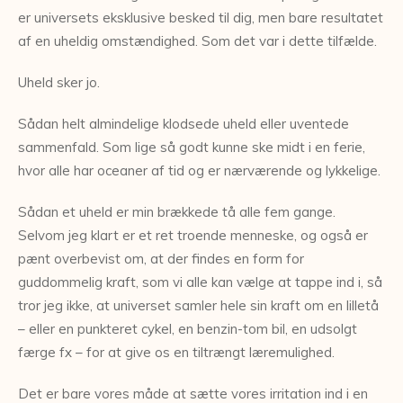
er universets eksklusive besked til dig, men bare resultatet
af en uheldig omstændighed. Som det var i dette tilfælde.
Uheld sker jo.
Sådan helt almindelige klodsede uheld eller uventede
sammenfald. Som lige så godt kunne ske midt i en ferie,
hvor alle har oceaner af tid og er nærværende og lykkelige.
Sådan et uheld er min brækkede tå alle fem gange.
Selvom jeg klart er et ret troende menneske, og også er
pænt overbevist om, at der findes en form for
guddommelig kraft, som vi alle kan vælge at tappe ind i, så
tror jeg ikke, at universet samler hele sin kraft om en lilletå
– eller en punkteret cykel, en benzin-tom bil, en udsolgt
færge fx – for at give os en tiltrængt læremulighed.
Det er bare vores måde at sætte vores irritation ind i en