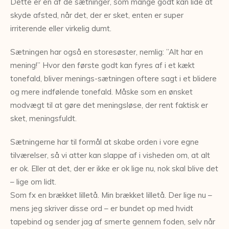
Dette er en af de sætninger, som mange godt kan lide at
skyde afsted, når det, der er sket, enten er super
irriterende eller virkelig dumt.
Sætningen har også en storesøster, nemlig: ”Alt har en
mening!” Hvor den første godt kan fyres af i et kækt
tonefald, bliver menings-sætningen oftere sagt i et blidere
og mere indfølende tonefald. Måske som en ønsket
modvægt til at gøre det meningsløse, der rent faktisk er
sket, meningsfuldt.
Sætningerne har til formål at skabe orden i vore egne
tilværelser, så vi atter kan slappe af i visheden om, at alt
er ok. Eller at det, der er ikke er ok lige nu, nok skal blive det
– lige om lidt.
Som fx en brækket lilletå. Min brækket lilletå. Der lige nu –
mens jeg skriver disse ord – er bundet op med hvidt
tapebind og sender jag af smerte gennem foden, selv når