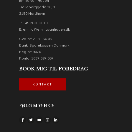
Emilia van Hauen
Trelleborggade 20, 3
2150 Nordhavn
T: +45 2628 2618
E: emilia@emiliavanhauen.dk
CVR-nr: 21 31 56 05
Bank: Sparekassen Danmark
Reg-nr: 9070
Konto: 1637 687 057
BOOK MIG TIL FOREDRAG
KONTAKT
FØLG MIG HER: