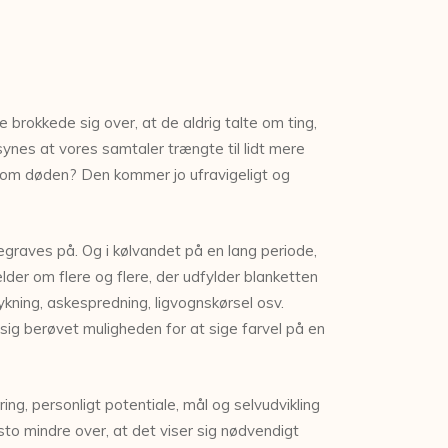
brokkede sig over, at de aldrig talte om ting,
synes at vores samtaler trængte til lidt mere
es om døden? Den kommer jo ufravigeligt og
egraves på. Og i kølvandet på en lang periode,
der om flere og flere, der udfylder blanketten
mykning, askespredning, ligvognskørsel osv.
 sig berøvet muligheden for at sige farvel på en
ring, personligt potentiale, mål og selvudvikling
sto mindre over, at det viser sig nødvendigt