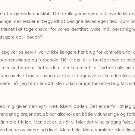
have et afgørende budskab. Det skulle gerne være mit levede liv, d
 mange mennesker er begyndt at designe deres egen død. Som om v
t trænet i at tage ansvar for vores identitet, lykke, mål, personligh
at gøre det i døden?
opgiver os selv. Hvor vi ikke længere har brug for kontrollen, for d
 begrænsninger og forbehold. Når vi dør, er vi færdige med at give 
er mening for dem. Det er dem, der kommer til at fortælle alle hist
egravelse. Uanset hvad der sker til begravelsen, kan den ikke sn
t være, når jeg først er død. Men vi kan bruge tankerne bag Min sids
d mig, giver mening til livet. Ikke til døden. Det er derfor, at j
ender og drejer det, så har alkohol den både vidunderlige og fo
 får mere frit løb. Men det er jo, når vi føler det vi nu engang føl
an bringe os videre ud i livet. Mere hele. Mere samlede. Mere livs