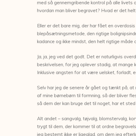
med så gennemgribende kontrol på alle livets o
hvordan man bliver begravet? Hvad er det hel
Eller er det bare mig, der har fået en overdosis 
blepåsætningsmetode, den rigtige bolignipsindret
kadance og ikke mindst, den helt rigtige måde at
Ja, ja, jeg ved det godt. Det er naturligvis ov
beskrivelsen, for jeg oplever stadig, at mange
Inklusive angsten for at være uelsket, forladt, 
Selv har jeg de senere år gået og tænkt på, at n
af mine børnebørn til formning, så der bliver f
så dem der kan bruge det til noget, har et st
Alt andet – sangvalg, tøjvalg, blomstervalg, kor
trygt til dem, der kommer til at ordne begravelse
jeg bestemt ikke er ligeglad, om dem jeg efterl