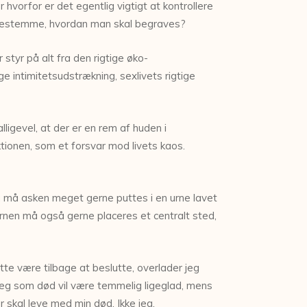
vorfor er det egentlig vigtigt at kontrollere
 bestemme, hvordan man skal begraves?
 styr på alt fra den rigtige øko-
e intimitetsudstrækning, sexlivets rigtige
ligevel, at der er en rem af huden i
tionen, som et forsvar mod livets kaos.
 så må asken meget gerne puttes i en urne lavet
 Urnen må også gerne placeres et centralt sted,
tte være tilbage at beslutte, overlader jeg
 at jeg som død vil være temmelig ligeglad, mens
 skal leve med min død. Ikke jeg.