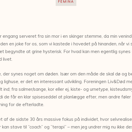
FEMINA
 engang serveret fra sin mor i en skinger stemme, da min veninde 
den en joke for os, som vi kastede i hovedet på hinanden, når vi 
tedet begyndte at grine hysterisk. For hvad kan men egentlig syn
 livet.
nge, der synes noget om døden. Især om den måde de skal dø og b
lighuse, er det en interessant udvikling. Foreningen Liv&Død mel
lt ind; fra salmer/sange, kor eller ej, kiste- og urnetype, kisteuds
di de får en klar spiseseddel at planlægge efter, men andre føler
ng for de efterladte.
set af de sidste 30 års massive fokus på individet, hvor selvrealise
an stave til ”coach” og ”terapi” – men jeg undrer mig nu ikke de