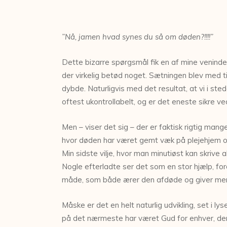
”Nå, jamen hvad synes du så om døden?!!!!”
Dette bizarre spørgsmål fik en af mine veninder
der virkelig betød noget. Sætningen blev med ti
dybde. Naturligvis med det resultat, at vi i s
oftest ukontrollabelt, og er det eneste sikre ved
Men – viser det sig – der er faktisk rigtig ma
hvor døden har været gemt væk på plejehjem og 
Min sidste vilje, hvor man minutiøst kan skrive a
Nogle efterladte ser det som en stor hjælp, for
måde, som både ærer den afdøde og giver meni
Måske er det en helt naturlig udvikling, set i ly
på det nærmeste har været Gud for enhver, der k