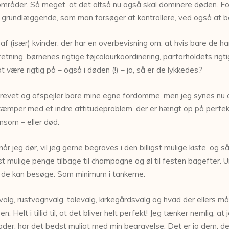
mråder. Så meget, at det altså nu også skal dominere døden. For h
t grundlæggende, som man forsøger at kontrollere, ved også at
af (især) kvinder, der har en overbevisning om, at hvis bare de har
ning, børnenes rigtige tøjcolourkoordinering, parforholdets rigtig
 være rigtig på – også i døden (!) – ja, så er de lykkedes?
erdrevet og afspejler bare mine egne fordomme, men jeg synes nu al
 kæmper med et indre attitudeproblem, der er hængt op på perfek
ensom – eller død.
år jeg dør, vil jeg gerne begraves i den billigst mulige kiste, og
lest mulige penge tilbage til champagne og øl til festen bagefter.
ed de kan besøge. Som minimum i tankerne.
valg, rustvognvalg, talevalg, kirkegårdsvalg og hvad der ellers må
n. Helt i tillid til, at det bliver helt perfekt! Jeg tænker nemlig,
ader, har det bedst muligt med min begravelse. Det er jo dem, der