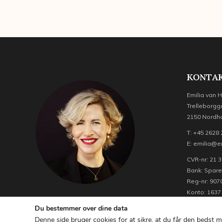
KONTAK
Emilia van 
Trelleborgg
2150 Nordh
T: +45 2628
E: emilia@e
CVR-nr: 21 3
Bank: Spar
Reg-nr: 907
Konto: 1637
Du bestemmer over dine data
Denne side bruger cookies for at sikre, at du får den bedst m