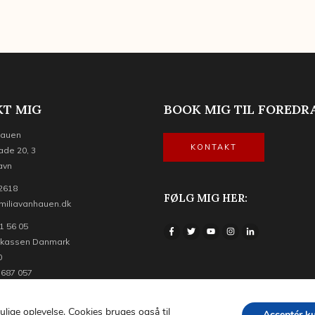
T MIG
BOOK MIG TIL FOREDR
Hauen
KONTAKT
ade 20, 3
avn
 2618
FØLG MIG HER:
miliavanhauen.dk
1 56 05
ekassen Danmark
0
 687 057
Copyright © 2022 | Emilia van Hauen |
Privatlivspolitik
|
Om cookies
ulige oplevelse.
Cookies bruges også til
Acceptér k