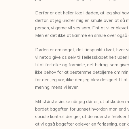
Derfor er det heller ikke i døden, at jeg skal 
derfor, at jeg undrer mig en smule over, at så
person, vi gerne vil ses som. Fint at vi er bleve
Men er det ikke at kamme en smule over også 
Døden er om noget, det tidspunkt i livet, hvor vi 
vi netop give os selv til fællesskabet helt uden
til at fortolke og formidle, det bidrag, som giv
ikke behov for at bestemme detaljerne om min b
for den jeg var; ikke den jeg blev designet til a
mening, mens vi lever.
Mit største ønske når jeg dør er, at afskeden me
bordet bagefter, for uanset hvordan man end v
sociale kontrol, der gør, at de inderste følelser
at vi også bagefter oplever en forløsning, der k