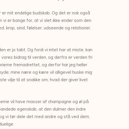
er er mit endelige budskab. Og det er nok også
i er bange for, at vi slet ikke ender som den
ed, krop, sind, følelser, udseende og relationer.
en er jo tabt. Og fordi vi intet har at miste, kan
vores bidrag til verden, og derfra er verden fri
orierne fremadrettet, og derfor har jeg heller
yde; mine nære og kære vil alligevel huske mig
te vilje til at snakke om, hvad der giver livet
eg gerne vil have masser af champagne og øl på
rbandede egenskab, at den dulmer den indre
er, og vi tør dele det med andre og stå ved dem,
duelige.