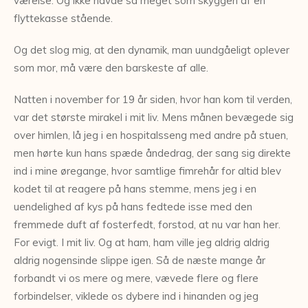
værelse. Og ikke havde så meget som skyggen af en
flyttekasse stående.
Og det slog mig, at den dynamik, man uundgåeligt oplever
som mor, må være den barskeste af alle.
Natten i november for 19 år siden, hvor han kom til verden,
var det største mirakel i mit liv. Mens månen bevægede sig
over himlen, lå jeg i en hospitalsseng med andre på stuen,
men hørte kun hans spæde åndedrag, der sang sig direkte
ind i mine øregange, hvor samtlige fimrehår for altid blev
kodet til at reagere på hans stemme, mens jeg i en
uendelighed af kys på hans fedtede isse med den
fremmede duft af fosterfedt, forstod, at nu var han her.
For evigt. I mit liv. Og at ham, ham ville jeg aldrig aldrig
aldrig nogensinde slippe igen. Så de næste mange år
forbandt vi os mere og mere, vævede flere og flere
forbindelser, viklede os dybere ind i hinanden og jeg