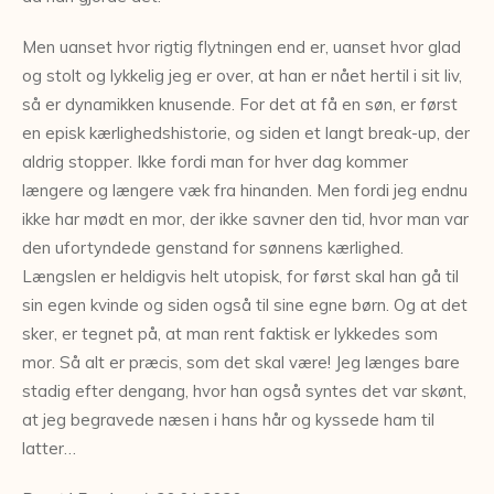
Men uanset hvor rigtig flytningen end er, uanset hvor glad
og stolt og lykkelig jeg er over, at han er nået hertil i sit liv,
så er dynamikken knusende. For det at få en søn, er først
en episk kærlighedshistorie, og siden et langt break-up, der
aldrig stopper. Ikke fordi man for hver dag kommer
længere og længere væk fra hinanden. Men fordi jeg endnu
ikke har mødt en mor, der ikke savner den tid, hvor man var
den ufortyndede genstand for sønnens kærlighed.
Længslen er heldigvis helt utopisk, for først skal han gå til
sin egen kvinde og siden også til sine egne børn. Og at det
sker, er tegnet på, at man rent faktisk er lykkedes som
mor. Så alt er præcis, som det skal være! Jeg længes bare
stadig efter dengang, hvor han også syntes det var skønt,
at jeg begravede næsen i hans hår og kyssede ham til
latter…