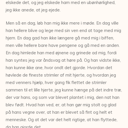
elskede det, og jeg elskede ham med en ubønhørlighed,
jeg ikke anede, at jeg ejede.
Men så en dag, løb han mig ikke mere i møde. En dag ville
han hellere blive og lege med sin ven end at tage med mig
hjem. En dag gad han ikke længere gå med mig i biffen,
men ville hellere bare have pengene og gå med en anden.
En dag himlede han med øjnene og grinede ad mig, fordi
han syntes jeg var åndsvag at høre på. Og han vidste ikke,
han kunne ikke ane, hvor ondt det gjorde. Hvordan det
høvlede de fineste strimler af mit hjerte, og hvordan jeg
med venners hjælp, hver gang fik flettet de strimler
sammen til et lille hjerte, jeg kunne hænge på det indre træ,
der var hans, og som var blevet plantet i mig, den nat han
blev født. Hvad han ved, er, at han gør mig stolt og glad
på hans vegne over, at han er blevet så fint og helt et
menneske. Og at det var det helt rigtige, at han flyttede,
da han gjorde det.