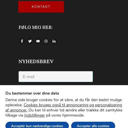
KONTAKT
FØLG MIG HER:
NYHEDSBREV
Jeg accepterer privatlivspolitikken
Du bestemmer over dine data
Denne side bruger cookies for at sikre, at du får den bedst mulige
TILMELD NYHEDSBREVET
oplevelse.
Cookies bruges også til annoncering og personalisering
af annoncer.
Du kan til enhver tid ændre eller trække dit samtykke
tilbage via
Indstillinger
på vores hjemmeside.
Copyright © 2022 | Emilia van Hauen |
Privatlivspolitik
|
Om
Acceptér kun nødvendige cookies
Accepter alle cookies