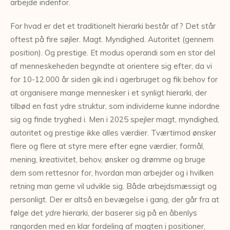
arbejde indenfor.
For hvad er det et traditionelt hierarki består af? Det står
oftest på fire søjler. Magt. Myndighed. Autoritet (gennem
position). Og prestige. Et modus operandi som en stor del
af menneskeheden begyndte at orientere sig efter, da vi
for 10-12.000 år siden gik ind i agerbruget og fik behov for
at organisere mange mennesker i et synligt hierarki, der
tilbød en fast ydre struktur, som individerne kunne indordne
sig og finde tryghed i. Men i 2025 spejler magt, myndighed,
autoritet og prestige ikke alles værdier. Tværtimod ønsker
flere og flere at styre mere efter egne værdier, formål,
mening, kreativitet, behov, ønsker og drømme og bruge
dem som rettesnor for, hvordan man arbejder og i hvilken
retning man gerne vil udvikle sig. Både arbejdsmæssigt og
personligt. Der er altså en bevægelse i gang, der går fra at
følge det
ydre
hierarki, der baserer sig på en åbenlys
rangorden med en klar fordeling af magten i positioner,