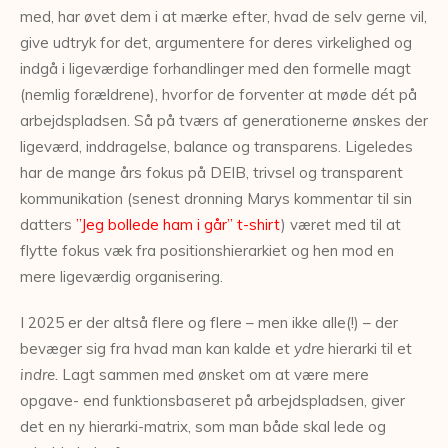
med, har øvet dem i at mærke efter, hvad de selv gerne vil,
give udtryk for det, argumentere for deres virkelighed og
indgå i ligeværdige forhandlinger med den formelle magt
(nemlig forældrene), hvorfor de forventer at møde dét på
arbejdspladsen. Så på tværs af generationerne ønskes der
ligeværd, inddragelse, balance og transparens. Ligeledes
har de mange års fokus på DEIB, trivsel og transparent
kommunikation (senest dronning Marys kommentar til sin
datters
”Jeg bollede ham i går” t-shirt
) været med til at
flytte fokus væk fra positionshierarkiet og hen mod en
mere ligeværdig organisering.
I 2025 er der altså flere og flere – men ikke alle(!) – der
bevæger sig fra hvad man kan kalde et
ydre
hierarki til et
indre.
Lagt sammen med ønsket om at være mere
opgave- end funktionsbaseret på arbejdspladsen, giver
det en ny hierarki-matrix, som man både skal lede og