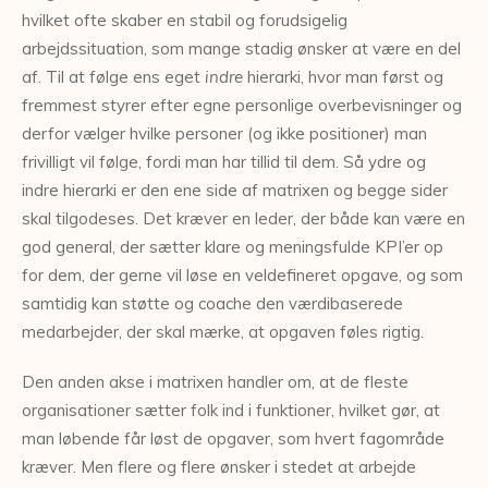
hvilket ofte skaber en stabil og forudsigelig
arbejdssituation, som mange stadig ønsker at være en del
af. Til at følge ens eget
indre
hierarki, hvor man først og
fremmest styrer efter egne personlige overbevisninger og
derfor vælger hvilke personer (og ikke positioner) man
frivilligt vil følge, fordi man har tillid til dem. Så ydre og
indre hierarki er den ene side af matrixen og begge sider
skal tilgodeses. Det kræver en leder, der både kan være en
god general, der sætter klare og meningsfulde KPI’er op
for dem, der gerne vil løse en veldefineret opgave, og som
samtidig kan støtte og coache den værdibaserede
medarbejder, der skal mærke, at opgaven føles rigtig.
Den anden akse i matrixen handler om, at de fleste
organisationer sætter folk ind i funktioner, hvilket gør, at
man løbende får løst de opgaver, som hvert fagområde
kræver. Men flere og flere ønsker i stedet at arbejde