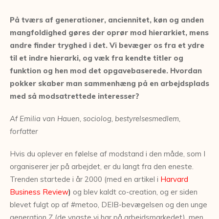
På tværs af generationer, anciennitet, køn og anden
mangfoldighed gøres der oprør mod hierarkiet, mens
andre finder tryghed i det. Vi bevæger os fra et ydre
til et indre hierarki, og væk fra kendte titler og
funktion og hen mod det opgavebaserede. Hvordan
pokker skaber man sammenhæng på en arbejdsplads
med så modsatrettede interesser?
Af Emilia van Hauen, sociolog, bestyrelsesmedlem,
forfatter
Hvis du oplever en følelse af modstand i den måde, som I
organiserer jer på arbejdet, er du langt fra den eneste.
Trenden startede i år 2000 (med en artikel i
Harvard
Business Review
)
og blev kaldt co-creation, og er siden
blevet fulgt op af #metoo, DEIB-bevægelsen og den unge
generation Z (de yngste vi har på arbejdsmarkedet), men