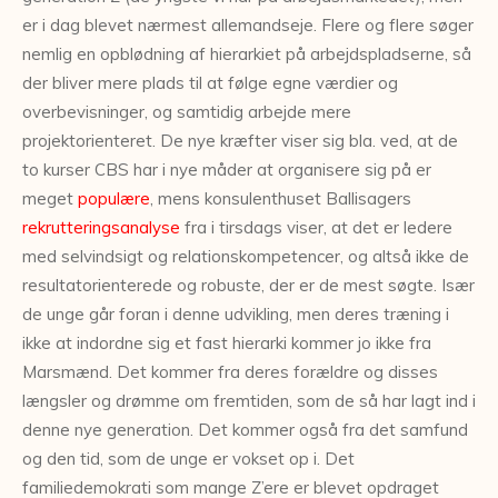
er i dag blevet nærmest allemandseje. Flere og flere søger
nemlig en opblødning af hierarkiet på arbejdspladserne, så
der bliver mere plads til at følge egne værdier og
overbevisninger, og samtidig arbejde mere
projektorienteret. De nye kræfter viser sig bla. ved, at de
to kurser CBS har i nye måder at organisere sig på er
meget
populære
, mens konsulenthuset Ballisagers
rekrutteringsanalyse
fra i tirsdags viser, at det er ledere
med selvindsigt og relationskompetencer, og altså ikke de
resultatorienterede og robuste, der er de mest søgte. Især
de unge går foran i denne udvikling, men deres træning i
ikke at indordne sig et fast hierarki kommer jo ikke fra
Marsmænd. Det kommer fra deres forældre og disses
længsler og drømme om fremtiden, som de så har lagt ind i
denne nye generation. Det kommer også fra det samfund
og den tid, som de unge er vokset op i. Det
familiedemokrati som mange Z’ere er blevet opdraget