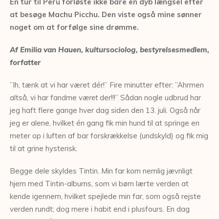
En tur til Peru forløste ikke bare en dyb længsel efter
at besøge Machu Picchu. Den viste også mine sønner
noget om at forfølge sine drømme.
Af Emilia van Hauen, kultursociolog, bestyrelsesmedlem,
forfatter
”Ih, tænk at vi har været dér!” Fire minutter efter: ”Ahrmen
altså, vi har fandme
været
der!!!” Sådan nogle udbrud har
jeg haft flere gange hver dag siden den 13. juli. Også når
jeg er alene, hvilket én gang fik min hund til at springe en
meter op i luften af bar forskrækkelse (undskyld) og fik mig
til at grine hysterisk.
Begge dele skyldes Tintin. Min far kom nemlig jævnligt
hjem med Tintin-albums, som vi børn lærte verden at
kende igennem, hvilket spejlede min far, som også rejste
verden rundt; dog mere i habit end i plusfours. En dag