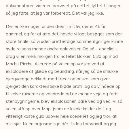
dokumentarer, videoer, browset på nettet, lyttet til bøger,
så jeg følte, at jeg var forberedt. Det var jeg ikke.
Der er ikke nogen anden drøm i mit liv, der er 45 år
gammel, og for at ære det, havde vi lagt besøget som den
store finale, så vi uden uretfærdige sammenligninger kunne
nyde rejsens mange andre oplevelser. Og så – endelig! –
drog vi en mørk morgen fra hotellet klokken 5.30 op mod
Machu Picchu. Allerede på vejen op var jeg ved at
eksplodere af glæde og beundring, når jeg så de smukke
bjergvægge beklædt med træer og buske, som giver
bjerget den karakteristiske bløde profil, og da vi nåede op
til selve ruinerne og vandrede ad de mange veje og forbi
stenbygningerne, blev eksplosionen bare ved og ved. Vi så
solen stå op over Mapi (som de lokale kalder det) og
vitterligt kaste guld udover hele sceneriet og jeg tror, at
min sjæl fik en orgasme lige dér. Tiden forsvandt og jeg