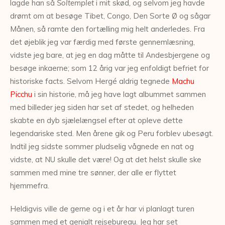
lagde han så
Soltemplet
i mit skød
,
og selvom jeg havde
drømt om at besøge Tibet, Congo, Den Sorte Ø og sågar
Månen, så ramte den fortælling mig helt anderledes. Fra
det øjeblik jeg var færdig med første gennemlæsning,
vidste jeg bare, at jeg en dag måtte til Andesbjergene og
besøge inkaerne; som 12 årig var jeg enfoldigt befriet for
historiske facts. Selvom Hergé aldrig tegnede
Machu
Picchu
i sin historie, må jeg have lagt albummet sammen
med billeder jeg siden har set af stedet, og helheden
skabte en dyb sjælelængsel efter at opleve dette
legendariske sted. Men årene gik og Peru forblev ubesøgt.
Indtil jeg sidste sommer pludselig vågnede en nat og
vidste, at NU skulle det være! Og at det helst skulle ske
sammen med mine tre sønner, der alle er flyttet
hjemmefra.
Heldigvis ville de gerne og i et år har vi planlagt turen
sammen med et genialt rejsebureau. Jeg har set