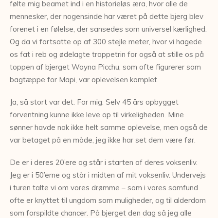
følte mig beamet ind i en historieløs æra, hvor alle de
mennesker, der nogensinde har været på dette bjerg blev
forenet i en følelse, der sansedes som universel kærlighed.
Og da vi fortsatte op af 300 stejle meter, hvor vi hagede
os fat i reb og ødelagte trappetrin for også at stille os på
toppen af bjerget Wayna Picchu, som ofte figurerer som
bagtæppe for Mapi, var oplevelsen komplet.
Ja, så stort var det. For mig. Selv 45 års opbygget
forventning kunne ikke leve op til virkeligheden. Mine
sønner havde nok ikke helt samme oplevelse, men også de
var betaget på en måde, jeg ikke har set dem være før.
De er i deres 20’ere og står i starten af deres voksenliv.
Jeg er i 50’erne og står i midten af mit voksenliv. Undervejs
i turen talte vi om vores drømme – som i vores samfund
ofte er knyttet til ungdom som muligheder, og til alderdom
som forspildte chancer. På bjerget den dag så jeg alle