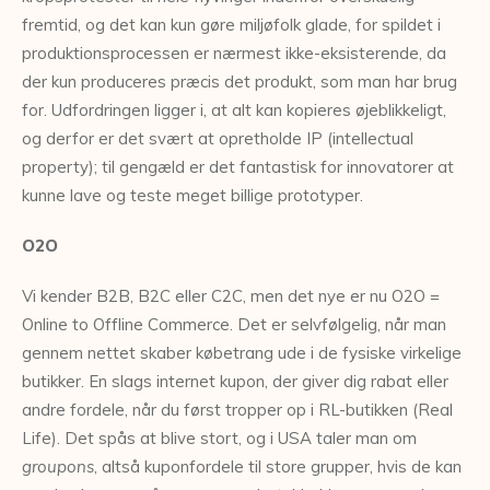
fremtid, og det kan kun gøre miljøfolk glade, for spildet i
produktionsprocessen er nærmest ikke-eksisterende, da
der kun produceres præcis det produkt, som man har brug
for. Udfordringen ligger i, at alt kan kopieres øjeblikkeligt,
og derfor er det svært at opretholde IP (intellectual
property); til gengæld er det fantastisk for innovatorer at
kunne lave og teste meget billige prototyper.
O2O
Vi kender B2B, B2C eller C2C, men det nye er nu O2O =
Online to Offline Commerce. Det er selvfølgelig, når man
gennem nettet skaber købetrang ude i de fysiske virkelige
butikker. En slags internet kupon, der giver dig rabat eller
andre fordele, når du først tropper op i RL-butikken (Real
Life). Det spås at blive stort, og i USA taler man om
groupons
, altså kuponfordele til store grupper, hvis de kan