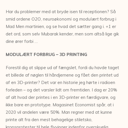
Har du problemer med at bryde isen til receptionen? Så
smid ordene
O2O
,
neuroøkonomi
og
modulært forbrug
i
Mad Men martinien, og se hvad det sætter gang i.
+1
er
det ord, som selv Mubarak kender, men som altså lige gik
dine ører forbi …
MODULÆRT FORBRUG – 3D PRINTING
Forestil dig at slippe ud af fængslet, fordi du havde taget
et billede af nøglen til håndjernene og fået den printet ud
af en 3D-printer? Det var en historie jeg hørte i radioen
forleden – og det varsler lidt om fremtiden. I dag er 20%
af alt hvad der printes i en 3D-printer en færdigvare, og
ikke bare en prototype. Magasinet Economist spår, at i
2020 vil andelen være 50%. Man regner med at kunne
printe alt fra den mest behagelige stiletsko,
kropsprotester til hele flyvinger indenfor overskuelig