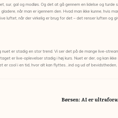
det, sur, gal og modløs. Og det at gå gennem en lidelse og turde s
gladere, når man er igennem den. Hvad man ikke kunne, hvis man 
ve luftet, når der virkelig er brug for det – det renser luften og 
og nuet er stadig en stor trend. Vi ser det på de mange live-stre
taget er live-oplevelser stadig i høj kurs. Nuet er der, og kan ikk
et er cool i en tid, hvor alt kan flyttes…ind og ud af bevidstheden
Børsen: AI er ultrafor