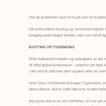
Har du problemer med at bryde isen til recept
Så smid ordene
booting up, emotionel kapital
kongelig undersøger) kender, men som altså lige
BOOTING UP/TIGERMUMS
Efter helikopterforældre og curlingbørn, er der 
af hård global konkurrence – indenfor alt! Man k
i det ved at udfordre dem og lære dem at ove
Amy Chua, forfatteren til bogen Tigermoms, er b
deres klasse, ved at stille høje krav til dem h
Jeg synes det er en stor befrielse, at vi er på 