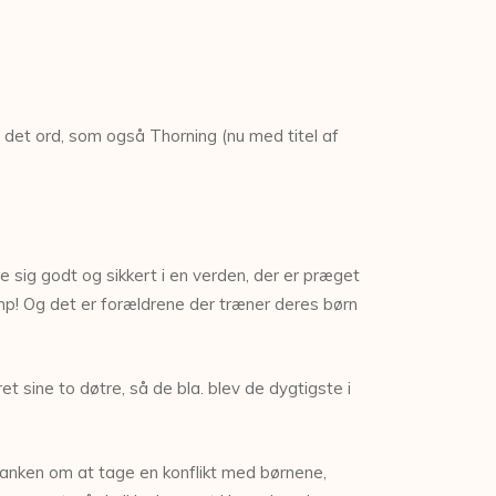
r det ord, som også Thorning (nu med titel af
re sig godt og sikkert i en verden, der er præget
kamp! Og det er forældrene der træner deres børn
t sine to døtre, så de bla. blev de dygtigste i
d tanken om at tage en konflikt med børnene,