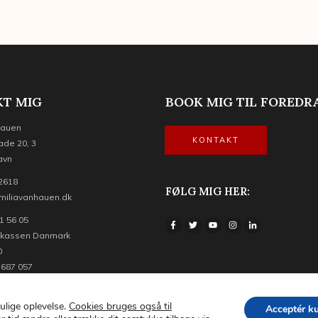
T MIG
BOOK MIG TIL FOREDR
Hauen
KONTAKT
ade 20, 3
avn
 2618
FØLG MIG HER:
miliavanhauen.dk
1 56 05
ekassen Danmark
0
 687 057
Copyright © 2022 | Emilia van Hauen |
Privatlivspolitik
|
Om cookies
ulige oplevelse.
Cookies bruges også til
Acceptér k