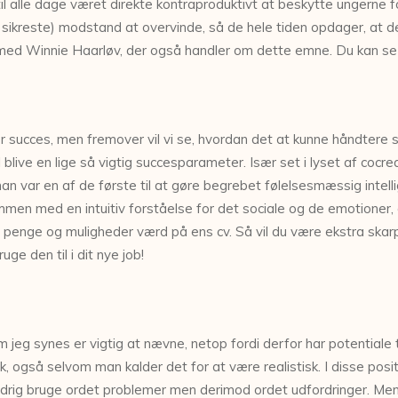
ar til alle dage været direkte kontraproduktivt at beskytte ungerne f
ikreste) modstand at overvinde, så de hele tiden opdager, at de
ed Winnie Haarløv, der også handler om dette emne. Du kan s
 succes, men fremover vil vi se, hvordan det at kunne håndtere si
 blive en lige så vigtig succesparameter. Især set i lyset af cocr
 var en af de første til at gøre begrebet følelsesmæssig intellig
mmen med en intuitiv forståelse for det sociale og de emotioner,
 penge og muligheder værd på ens cv. Så vil du være ekstra skarp 
ge den til i dit nye job!
g synes er vigtig at nævne, netop fordi derfor har potentiale til 
 også selvom man kalder det for at være realistisk. I disse positi
ldrig bruge ordet problemer men derimod ordet udfordringer. Men in