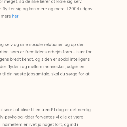
or meget, så de ikke lærer at klare sig selv.
 flytter sig og kan mere og mere. I 2004 udgav
e mere
her
g selv og sine sociale relationer, og op den
eation, som er fremtidens arbejdsform – især for
ens bredt kendt, og siden er social intelligens
 der flyder i og mellem mennesker, udgør en
til din næste jobsamtale, skal du sørge for at
snart at blive til en trend! I dag er det nemlig
v-psykologi-tider forventes vi alle at være
dimellem er livet jo noget lort, og ind i