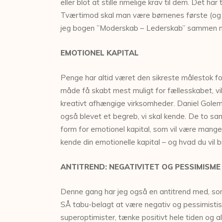
eller blot at stille rimelige krav til dem. Det h
Tværtimod skal man være børnenes første (og s
jeg bogen ”Moderskab – Lederskab” sammen m
EMOTIONEL KAPITAL
Penge har altid været den sikreste målestok for
måde få skabt mest muligt for fællesskabet, vil
kreativt afhængige virksomheder. Daniel Goleman
også blevet et begreb, vi skal kende. De to sa
form for emotionel kapital, som vil være mange
kende din emotionelle kapital – og hvad du vil bru
ANTITREND: NEGATIVITET OG PESSIMISME
Denne gang har jeg også en antitrend med, som je
SÅ tabu-belagt at være negativ og pessimistisk,
superoptimister, tænke positivt hele tiden og a