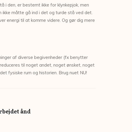
tå i den, er bestemt ikke for klynkepjok, men
ikke måtte gå ind i det og turde stå ved det.
giver energi til at komme videre. Og gør dig mere
aminger af diverse begivenheder (fx benytter
e reduceres til noget andet, noget ønsket, noget
, det fysiske rum og historien. Brug nuet NU!
arbejdet ånd