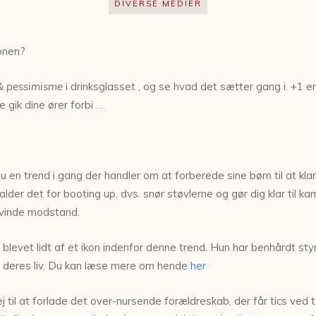
DIVERSE MEDIER
ionen?
 & pessimisme
i drinksglasset , og se hvad det sætter gang i. +1 e
 gik dine ører forbi …
nu en trend i gang der handler om at forberede sine børn til at kla
alder det for booting up, dvs. snør støvlerne og gør dig klar til 
rvinde modstand.
levet lidt af et ikon indenfor denne trend. Hun har benhårdt styre
ele deres liv. Du kan læse mere om hende
her
vej til at forlade det over-nursende forældreskab, der får tics ve