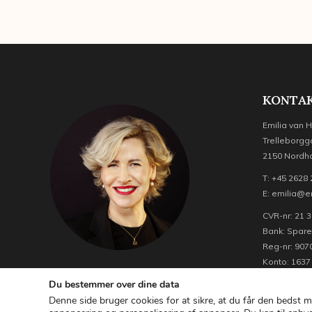
KONTAK
Emilia van 
Trelleborgg
2150 Nordh
T: +45 2628
E: emilia@e
CVR-nr: 21 3
Bank: Spar
Reg-nr: 907
Konto: 1637
Du bestemmer over dine data
Denne side bruger cookies for at sikre, at du får den bedst m